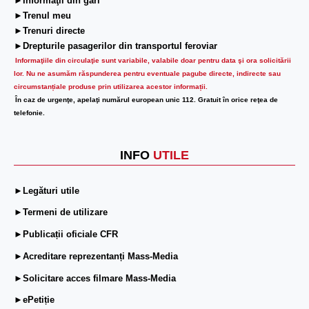
►Informaţii din gări
►Trenul meu
►Trenuri directe
►Drepturile pasagerilor din transportul feroviar
Informaţiile din circulaţie sunt variabile, valabile doar pentru data şi ora solicitării
lor.
Nu ne asumăm răspunderea pentru eventuale pagube directe, indirecte sau
circumstanțiale produse prin utilizarea acestor informații.
În caz de urgenţe, apelaţi numărul european unic 112. Gratuit în orice reţea de
telefonie.
INFO
UTILE
►Legături utile
►Termeni de utilizare
►Publicații oficiale CFR
►Acreditare reprezentanți Mass-Media
►Solicitare acces filmare Mass-Media
►ePetiție