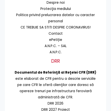
Despre noi
Protecţia mediului
Politica privind prelucrarea datelor cu caracter
personal
CE TREBUIE SA STITI DESPRE CORONAVIRUS!
Contact
ePetiție
A.N.P.C. – SAL
A.N.P.C.
DRR
Documentul de Referinţă al Reţelei CFR (DRR)
este elaborat de CFR pentru a descrie serviciile
pe care CFR le oferă clienţilor care doresc să
opereze trenuri pe infrastructura feroviară
administrată de CFR.
DRR 2026
DRR 2027 Proiect