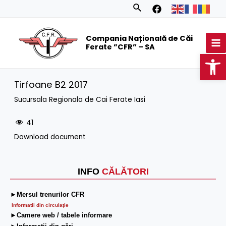
Skip
Search
to
MA
content
Compania Națională de Căi
M
Ferate ”CFR” – SA
Op
Tirfoane B2 2017
Sucursala Regionala de Cai Ferate Iasi
41
Download document
INFO
CĂLĂTORI
►Mersul trenurilor CFR
Informatii din circulaţie
►Camere web / tabele informare