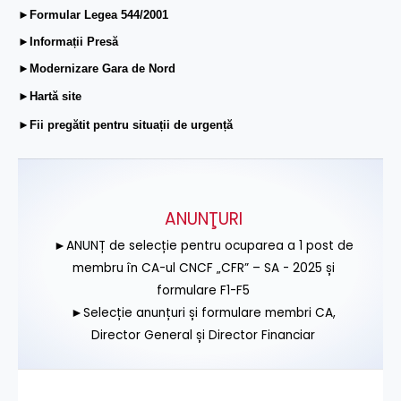
►Formular Legea 544/2001
►Informații Presă
►Modernizare Gara de Nord
►Hartă site
►Fii pregătit pentru situații de urgență
ANUNŢURI
►ANUNȚ de selecție pentru ocuparea a 1 post de
membru în CA-ul CNCF „CFR” – SA - 2025 și
formulare F1-F5
►Selecție anunțuri și formulare membri CA,
Director General și Director Financiar