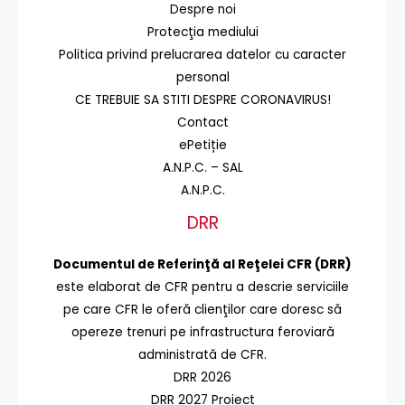
Despre noi
Protecţia mediului
Politica privind prelucrarea datelor cu caracter
personal
CE TREBUIE SA STITI DESPRE CORONAVIRUS!
Contact
ePetiție
A.N.P.C. – SAL
A.N.P.C.
DRR
Documentul de Referinţă al Reţelei CFR (DRR)
este elaborat de CFR pentru a descrie serviciile
pe care CFR le oferă clienţilor care doresc să
opereze trenuri pe infrastructura feroviară
administrată de CFR.
DRR 2026
DRR 2027 Proiect