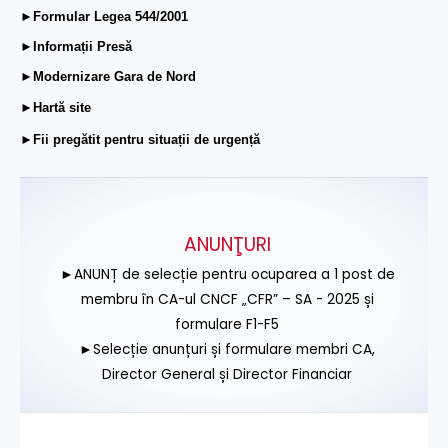
►Formular Legea 544/2001
►Informații Presă
►Modernizare Gara de Nord
►Hartă site
►Fii pregătit pentru situații de urgență
ANUNŢURI
►ANUNȚ de selecție pentru ocuparea a 1 post de
membru în CA-ul CNCF „CFR” – SA - 2025 și
formulare F1-F5
►Selecție anunțuri și formulare membri CA,
Director General și Director Financiar