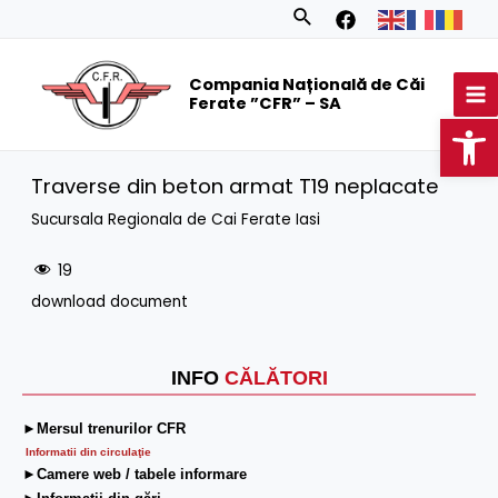
Skip
Search
to
MA
content
Compania Națională de Căi
M
Ferate ”CFR” – SA
Op
Traverse din beton armat T19 neplacate
Sucursala Regionala de Cai Ferate Iasi
19
download document
INFO
CĂLĂTORI
►Mersul trenurilor CFR
Informatii din circulaţie
►Camere web / tabele informare