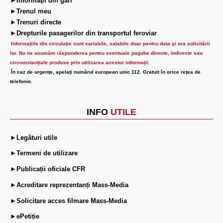
►Informaţii din gări
►Trenul meu
►Trenuri directe
►Drepturile pasagerilor din transportul feroviar
Informaţiile din circulaţie sunt variabile, valabile doar pentru data şi ora solicitării
lor.
Nu ne asumăm răspunderea pentru eventuale pagube directe, indirecte sau
circumstanțiale produse prin utilizarea acestor informații.
În caz de urgenţe, apelaţi numărul european unic 112. Gratuit în orice reţea de
telefonie.
INFO
UTILE
►Legături utile
►Termeni de utilizare
►Publicații oficiale CFR
►Acreditare reprezentanți Mass-Media
►Solicitare acces filmare Mass-Media
►ePetiție