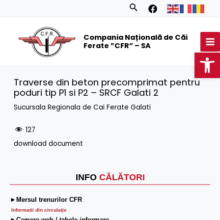
Skip
Search
to
MA
content
Compania Națională de Căi
M
Ferate ”CFR” – SA
Op
Traverse din beton precomprimat pentru
poduri tip P1 si P2 – SRCF Galati 2
Sucursala Regionala de Cai Ferate Galati
127
download document
INFO
CĂLĂTORI
►Mersul trenurilor CFR
Informatii din circulaţie