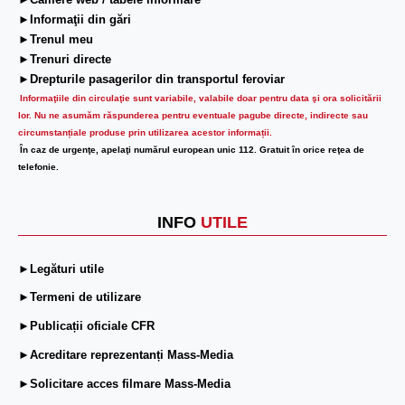
►Camere web / tabele informare
►Informaţii din gări
►Trenul meu
►Trenuri directe
►Drepturile pasagerilor din transportul feroviar
Informaţiile din circulaţie sunt variabile, valabile doar pentru data şi ora solicitării
lor.
Nu ne asumăm răspunderea pentru eventuale pagube directe, indirecte sau
circumstanțiale produse prin utilizarea acestor informații.
În caz de urgenţe, apelaţi numărul european unic 112. Gratuit în orice reţea de
telefonie.
INFO
UTILE
►Legături utile
►Termeni de utilizare
►Publicații oficiale CFR
►Acreditare reprezentanți Mass-Media
►Solicitare acces filmare Mass-Media