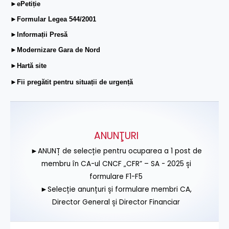
►ePetiție
►Formular Legea 544/2001
►Informații Presă
►Modernizare Gara de Nord
►Hartă site
►Fii pregătit pentru situații de urgență
ANUNŢURI
►ANUNȚ de selecție pentru ocuparea a 1 post de
membru în CA-ul CNCF „CFR” – SA - 2025 și
formulare F1-F5
►Selecție anunțuri și formulare membri CA,
Director General și Director Financiar