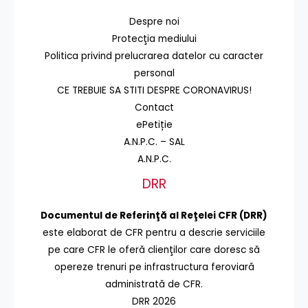
Despre noi
Protecţia mediului
Politica privind prelucrarea datelor cu caracter
personal
CE TREBUIE SA STITI DESPRE CORONAVIRUS!
Contact
ePetiție
A.N.P.C. – SAL
A.N.P.C.
DRR
Documentul de Referinţă al Reţelei CFR (DRR)
este elaborat de CFR pentru a descrie serviciile
pe care CFR le oferă clienţilor care doresc să
opereze trenuri pe infrastructura feroviară
administrată de CFR.
DRR 2026