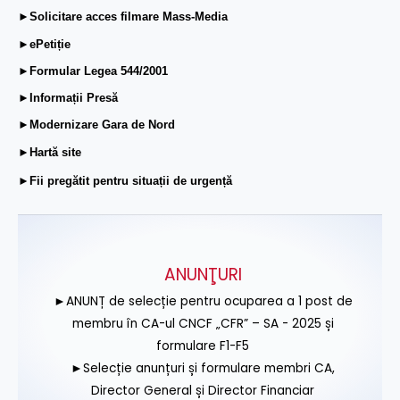
►Solicitare acces filmare Mass-Media
►ePetiție
►Formular Legea 544/2001
►Informații Presă
►Modernizare Gara de Nord
►Hartă site
►Fii pregătit pentru situații de urgență
ANUNŢURI
►ANUNȚ de selecție pentru ocuparea a 1 post de
membru în CA-ul CNCF „CFR” – SA - 2025 și
formulare F1-F5
►Selecție anunțuri și formulare membri CA,
Director General și Director Financiar