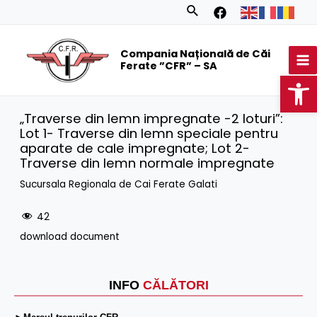
Skip
Search
to
MA
content
Compania Națională de Căi
M
Ferate ”CFR” – SA
Op
„Traverse din lemn impregnate -2 loturi”:
Lot 1- Traverse din lemn speciale pentru
aparate de cale impregnate; Lot 2-
Traverse din lemn normale impregnate
Sucursala Regionala de Cai Ferate Galati
42
download document
INFO
CĂLĂTORI