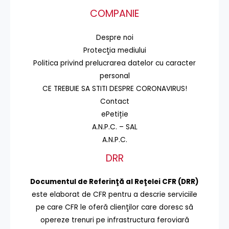
COMPANIE
Despre noi
Protecţia mediului
Politica privind prelucrarea datelor cu caracter
personal
CE TREBUIE SA STITI DESPRE CORONAVIRUS!
Contact
ePetiție
A.N.P.C. – SAL
A.N.P.C.
DRR
Documentul de Referinţă al Reţelei CFR (DRR)
este elaborat de CFR pentru a descrie serviciile
pe care CFR le oferă clienţilor care doresc să
opereze trenuri pe infrastructura feroviară