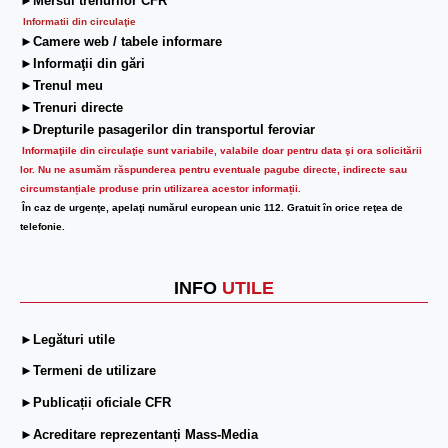
►Mersul trenurilor CFR
Informatii din circulaţie
►Camere web / tabele informare
►Informaţii din gări
►Trenul meu
►Trenuri directe
►Drepturile pasagerilor din transportul feroviar
Informaţiile din circulaţie sunt variabile, valabile doar pentru data şi ora solicitării
lor.
Nu ne asumăm răspunderea pentru eventuale pagube directe, indirecte sau
circumstanțiale produse prin utilizarea acestor informații.
În caz de urgenţe, apelaţi numărul european unic 112. Gratuit în orice reţea de
telefonie.
INFO
UTILE
►Legături utile
►Termeni de utilizare
►Publicații oficiale CFR
►Acreditare reprezentanți Mass-Media