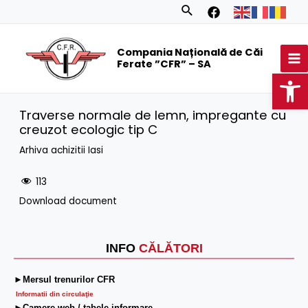
Skip
Search
to
MA
content
Compania Națională de Căi
M
Ferate ”CFR” – SA
Op
Traverse normale de lemn, impregante cu
creuzot ecologic tip C
Arhiva achizitii Iasi
113
Download document
INFO
CĂLĂTORI
►Mersul trenurilor CFR
Informatii din circulaţie