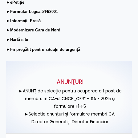
►ePetiție
►Formular Legea 544/2001
►Informații Presă
►Modernizare Gara de Nord
►Hartă site
►Fii pregătit pentru situații de urgență
ANUNŢURI
►ANUNȚ de selecție pentru ocuparea a 1 post de
membru în CA-ul CNCF „CFR” – SA - 2025 și
formulare F1-F5
►Selecție anunțuri și formulare membri CA,
Director General și Director Financiar