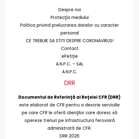
Despre noi
Protecţia mediului
Politica privind prelucrarea datelor cu caracter
personal
CE TREBUIE SA STITI DESPRE CORONAVIRUS!
Contact
ePetiție
A.N.P.C. – SAL
A.N.P.C.
DRR
Documentul de Referinţă al Reţelei CFR (DRR)
este elaborat de CFR pentru a descrie serviciile
pe care CFR le oferă clienţilor care doresc să
opereze trenuri pe infrastructura feroviară
administrată de CFR.
DRR 2026