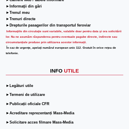
►Camere web / tabele informare
►Informaţii din gări
►Trenul meu
►Trenuri directe
►Drepturile pasagerilor din transportul feroviar
Informaţiile din circulaţie sunt variabile, valabile doar pentru data şi ora solicitării
lor.
Nu ne asumăm răspunderea pentru eventuale pagube directe, indirecte sau
circumstanțiale produse prin utilizarea acestor informații.
În caz de urgenţe, apelaţi numărul european unic 112. Gratuit în orice reţea de
telefonie.
INFO
UTILE
►Legături utile
►Termeni de utilizare
►Publicații oficiale CFR
►Acreditare reprezentanți Mass-Media
►Solicitare acces filmare Mass-Media