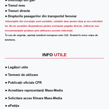
►Informaţii din gări
►Trenul meu
►Trenuri directe
►Drepturile pasagerilor din transportul feroviar
Informaţiile din circulaţie sunt variabile, valabile doar pentru data şi ora solicitării
lor.
Nu ne asumăm răspunderea pentru eventuale pagube directe, indirecte sau
circumstanțiale produse prin utilizarea acestor informații.
În caz de urgenţe, apelaţi numărul european unic 112. Gratuit în orice reţea de
telefonie.
INFO
UTILE
►Legături utile
►Termeni de utilizare
►Publicații oficiale CFR
►Acreditare reprezentanți Mass-Media
►Solicitare acces filmare Mass-Media
►ePetiție