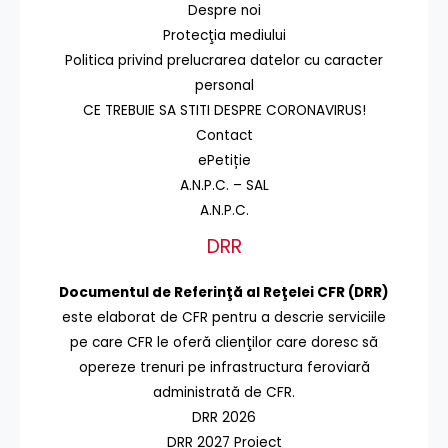
Despre noi
Protecţia mediului
Politica privind prelucrarea datelor cu caracter
personal
CE TREBUIE SA STITI DESPRE CORONAVIRUS!
Contact
ePetiție
A.N.P.C. – SAL
A.N.P.C.
DRR
Documentul de Referinţă al Reţelei CFR (DRR)
este elaborat de CFR pentru a descrie serviciile
pe care CFR le oferă clienţilor care doresc să
opereze trenuri pe infrastructura feroviară
administrată de CFR.
DRR 2026
DRR 2027 Proiect