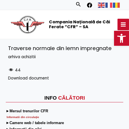
Skip
Search
to
MA
content
Compania Națională de Căi
M
Ferate ”CFR” – SA
Op
Traverse normale din lemn impregnate
arhiva achizitii
44
Download document
INFO
CĂLĂTORI
►Mersul trenurilor CFR
Informatii din circulaţie
►Camere web / tabele informare