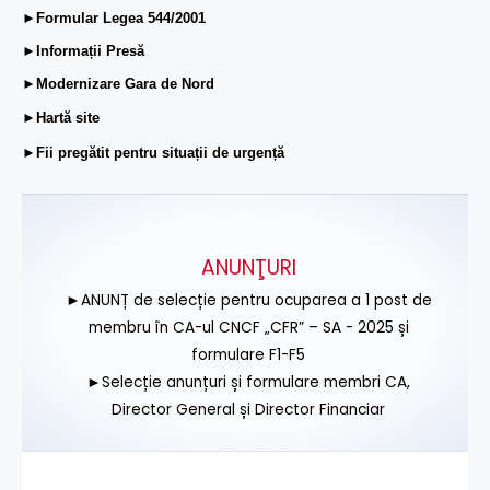
►Formular Legea 544/2001
►Informații Presă
►Modernizare Gara de Nord
►Hartă site
►Fii pregătit pentru situații de urgență
ANUNŢURI
►ANUNȚ de selecție pentru ocuparea a 1 post de
membru în CA-ul CNCF „CFR” – SA - 2025 și
formulare F1-F5
►Selecție anunțuri și formulare membri CA,
Director General și Director Financiar