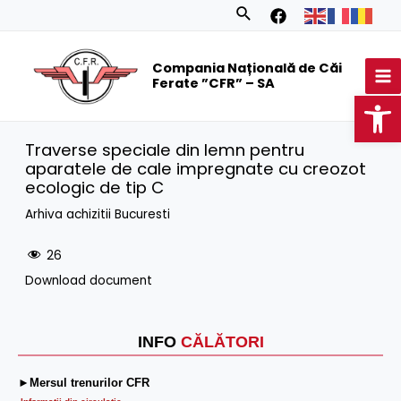
Skip
Search
to
MA
content
Compania Națională de Căi
M
Ferate ”CFR” – SA
Op
Traverse speciale din lemn pentru
aparatele de cale impregnate cu creozot
ecologic de tip C
Arhiva achizitii Bucuresti
26
Download document
INFO
CĂLĂTORI
►Mersul trenurilor CFR