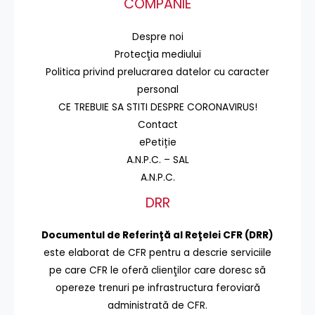
COMPANIE
Despre noi
Protecţia mediului
Politica privind prelucrarea datelor cu caracter
personal
CE TREBUIE SA STITI DESPRE CORONAVIRUS!
Contact
ePetiție
A.N.P.C. – SAL
A.N.P.C.
DRR
Documentul de Referinţă al Reţelei CFR (DRR)
este elaborat de CFR pentru a descrie serviciile
pe care CFR le oferă clienţilor care doresc să
opereze trenuri pe infrastructura feroviară
administrată de CFR.