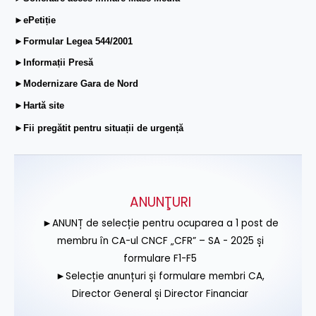
►ePetiție
►Formular Legea 544/2001
►Informații Presă
►Modernizare Gara de Nord
►Hartă site
►Fii pregătit pentru situații de urgență
ANUNŢURI
►ANUNȚ de selecție pentru ocuparea a 1 post de
membru în CA-ul CNCF „CFR” – SA - 2025 și
formulare F1-F5
►Selecție anunțuri și formulare membri CA,
Director General și Director Financiar