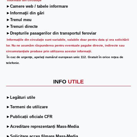
Informatii din circulaţie
►Camere web / tabele informare
►Informaţii din gări
►Trenul meu
►Trenuri directe
►Drepturile pasagerilor din transportul feroviar
Informaţiile din circulaţie sunt variabile, valabile doar pentru data şi ora solicitării
lor.
Nu ne asumăm răspunderea pentru eventuale pagube directe, indirecte sau
circumstanțiale produse prin utilizarea acestor informații.
În caz de urgenţe, apelaţi numărul european unic 112. Gratuit în orice reţea de
telefonie.
INFO
UTILE
►Legături utile
►Termeni de utilizare
►Publicații oficiale CFR
►Acreditare reprezentanți Mass-Media
►Solicitare acces filmare Mass-Media