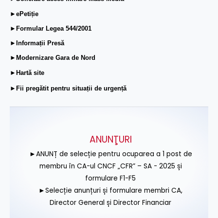
►ePetiție
►Formular Legea 544/2001
►Informații Presă
►Modernizare Gara de Nord
►Hartă site
►Fii pregătit pentru situații de urgență
ANUNŢURI
►ANUNȚ de selecție pentru ocuparea a 1 post de
membru în CA-ul CNCF „CFR” – SA - 2025 și
formulare F1-F5
►Selecție anunțuri și formulare membri CA,
Director General și Director Financiar