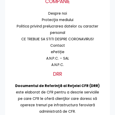
COMPANIE
Despre noi
Protecţia mediului
Politica privind prelucrarea datelor cu caracter
personal
CE TREBUIE SA STITI DESPRE CORONAVIRUS!
Contact
ePetiție
A.N.P.C. – SAL
A.N.P.C.
DRR
Documentul de Referinţă al Reţelei CFR (DRR)
este elaborat de CFR pentru a descrie serviciile
pe care CFR le oferă clienţilor care doresc să
opereze trenuri pe infrastructura feroviară
administrată de CFR.