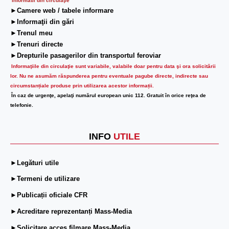
Informatii din circulaţie
►Camere web / tabele informare
►Informaţii din gări
►Trenul meu
►Trenuri directe
►Drepturile pasagerilor din transportul feroviar
Informaţiile din circulaţie sunt variabile, valabile doar pentru data şi ora solicitării
lor.
Nu ne asumăm răspunderea pentru eventuale pagube directe, indirecte sau
circumstanțiale produse prin utilizarea acestor informații.
În caz de urgenţe, apelaţi numărul european unic 112. Gratuit în orice reţea de
telefonie.
INFO
UTILE
►Legături utile
►Termeni de utilizare
►Publicații oficiale CFR
►Acreditare reprezentanți Mass-Media
►Solicitare acces filmare Mass-Media