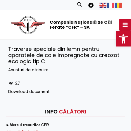
Skip
Search
to
MA
content
Compania Națională de Căi
M
Ferate ”CFR” – SA
Op
Traverse speciale din lemn pentru
aparatele de cale impregnate cu creozot
ecologic tip C
Anunturi de atribuire
27
Download document
INFO
CĂLĂTORI
►Mersul trenurilor CFR