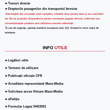
►Trenuri directe
►Drepturile pasagerilor din transportul feroviar
Informaţiile din circulaţie sunt variabile, valabile doar pentru data şi ora solicitării
lor.
Nu ne asumăm răspunderea pentru eventuale pagube directe, indirecte sau
circumstanțiale produse prin utilizarea acestor informații.
În caz de urgenţe, apelaţi numărul european unic 112. Gratuit în orice reţea de
telefonie.
INFO
UTILE
►Legături utile
►Termeni de utilizare
►Publicații oficiale CFR
►Acreditare reprezentanți Mass-Media
►Solicitare acces filmare Mass-Media
►ePetiție
►Formular Legea 544/2001