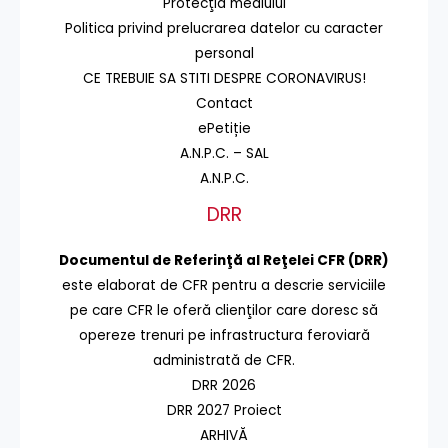
Protecţia mediului
Politica privind prelucrarea datelor cu caracter
personal
CE TREBUIE SA STITI DESPRE CORONAVIRUS!
Contact
ePetiție
A.N.P.C. – SAL
A.N.P.C.
DRR
Documentul de Referinţă al Reţelei CFR (DRR)
este elaborat de CFR pentru a descrie serviciile
pe care CFR le oferă clienţilor care doresc să
opereze trenuri pe infrastructura feroviară
administrată de CFR.
DRR 2026
DRR 2027 Proiect
ARHIVĂ