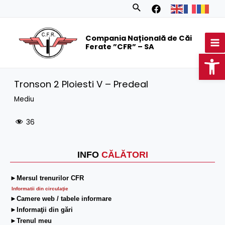
Skip
Search
to
MA
content
Compania Națională de Căi
M
Ferate ”CFR” – SA
Op
Tronson 2 Ploiesti V – Predeal
Mediu
36
INFO
CĂLĂTORI
►Mersul trenurilor CFR
Informatii din circulaţie
►Camere web / tabele informare
►Informaţii din gări
►Trenul meu