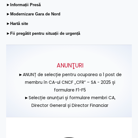
►Informații Presă
►Modernizare Gara de Nord
►Hartă site
►Fii pregătit pentru situații de urgență
ANUNŢURI
►ANUNȚ de selecție pentru ocuparea a 1 post de
membru în CA-ul CNCF „CFR” – SA - 2025 și
formulare F1-F5
►Selecție anunțuri și formulare membri CA,
Director General și Director Financiar