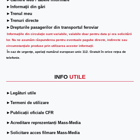
►Camere web / tabele informare
►Informaţii din gări
►Trenul meu
►Trenuri directe
►Drepturile pasagerilor din transportul feroviar
Informaţiile din circulaţie sunt variabile, valabile doar pentru data şi ora solicitării
lor.
Nu ne asumăm răspunderea pentru eventuale pagube directe, indirecte sau
circumstanțiale produse prin utilizarea acestor informații.
În caz de urgenţe, apelaţi numărul european unic 112. Gratuit în orice reţea de
telefonie.
INFO
UTILE
►Legături utile
►Termeni de utilizare
►Publicații oficiale CFR
►Acreditare reprezentanți Mass-Media
►Solicitare acces filmare Mass-Media