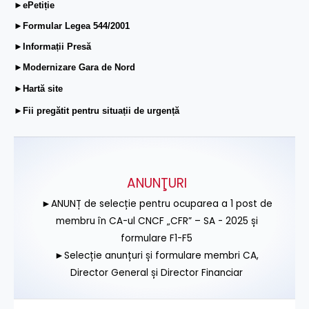
►ePetiție
►Formular Legea 544/2001
►Informații Presă
►Modernizare Gara de Nord
►Hartă site
►Fii pregătit pentru situații de urgență
ANUNŢURI
►ANUNȚ de selecție pentru ocuparea a 1 post de
membru în CA-ul CNCF „CFR” – SA - 2025 și
formulare F1-F5
►Selecție anunțuri și formulare membri CA,
Director General și Director Financiar