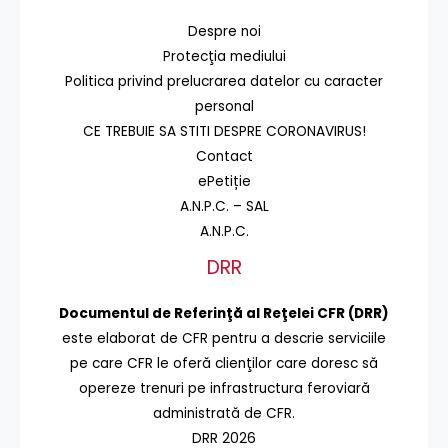
Despre noi
Protecţia mediului
Politica privind prelucrarea datelor cu caracter
personal
CE TREBUIE SA STITI DESPRE CORONAVIRUS!
Contact
ePetiție
A.N.P.C. – SAL
A.N.P.C.
DRR
Documentul de Referinţă al Reţelei CFR (DRR)
este elaborat de CFR pentru a descrie serviciile
pe care CFR le oferă clienţilor care doresc să
opereze trenuri pe infrastructura feroviară
administrată de CFR.
DRR 2026