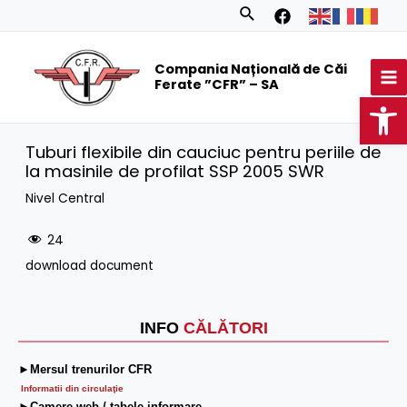
Skip
Search
to
MA
content
Compania Națională de Căi
M
Ferate ”CFR” – SA
Op
Tuburi flexibile din cauciuc pentru periile de
la masinile de profilat SSP 2005 SWR
Nivel Central
24
download document
INFO
CĂLĂTORI
►Mersul trenurilor CFR
Informatii din circulaţie