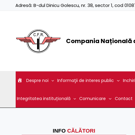
Skip
Adresă:
B-dul Dinicu Golescu, nr. 38, sector 1, cod 01
to
content
Compania Națională d
Despre noi
Informaţii de interes public
Inchir
Integritatea instituțională
Comunicare
Contact
INFO
CĂLĂTORI