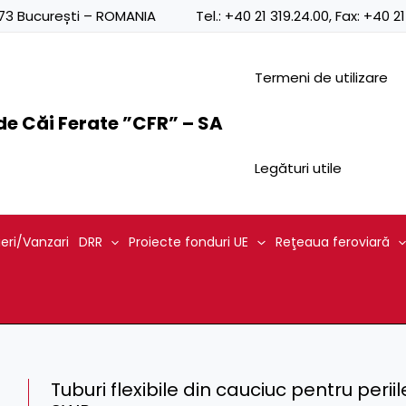
0873 București – ROMANIA
Tel.:
+40 21 319.24.00
, Fax:
+40 21
Termeni de utilizare
e Căi Ferate ”CFR” – SA
Legături utile
ieri/Vanzari
DRR
Proiecte fonduri UE
Reţeaua feroviară
Tuburi flexibile din cauciuc pentru perii