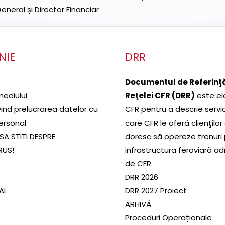
neral și Director Financiar
NIE
DRR
Documentul de Referinţă
mediului
Reţelei CFR (DRR)
este el
ivind prelucrarea datelor cu
CFR pentru a descrie servic
ersonal
care CFR le oferă clienţilor
SA STITI DESPRE
doresc să opereze trenuri
RUS!
infrastructura feroviară a
de CFR.
DRR 2026
SAL
DRR 2027 Proiect
ARHIVĂ
Proceduri Operaționale