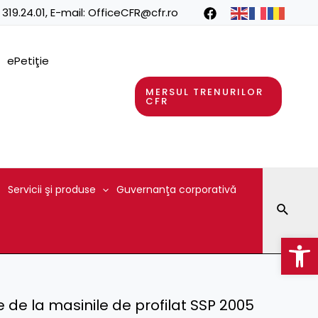
 319.24.01
, E-mail:
OfficeCFR@cfr.ro
ePetiţie
MERSUL TRENURILOR
CFR
Servicii şi produse
Guvernanţa corporativă
Searc
Op
le de la masinile de profilat SSP 2005