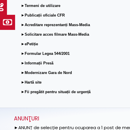
►Termeni de utilizare
►Publicații oficiale CFR
►Acreditare reprezentanți Mass-Media
►Solicitare acces filmare Mass-Media
►ePetiție
►Formular Legea 544/2001
►Informații Presă
►Modernizare Gara de Nord
►Hartă site
►Fii pregătit pentru situații de urgență
ANUNŢURI
►ANUNȚ de selecție pentru ocuparea a 1 post de memb