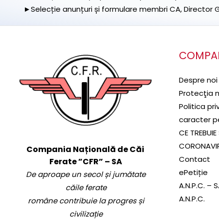
►Selecție anunțuri și formulare membri CA, Director Ge
COMPA
Despre noi
Protecţia 
Politica pr
caracter p
CE TREBUIE 
CORONAVI
Compania Națională de Căi
Contact
Ferate ”CFR” – SA
ePetiție
De aproape un secol și jumătate
A.N.P.C. – 
căile ferate
A.N.P.C.
române contribuie la progres și
civilizație