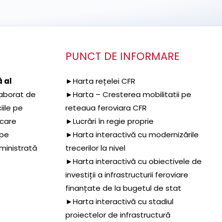
PUNCT DE INFORMARE
 al
►Harta rețelei CFR
aborat de
►Harta – Cresterea mobilitatii pe
iile pe
reteaua feroviara CFR
 care
►Lucrări în regie proprie
 pe
►Harta interactivă cu modernizările
dministrată
trecerilor la nivel
►Harta interactivă cu obiectivele de
investiții a infrastructurii feroviare
finanțate de la bugetul de stat
►Harta interactivă cu stadiul
proiectelor de infrastructură