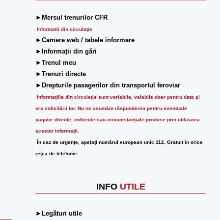
►Mersul trenurilor CFR
Informatii din circulaţie
►Camere web / tabele informare
►Informaţii din gări
►Trenul meu
►Trenuri directe
►Drepturile pasagerilor din transportul feroviar
Informaţiile din circulaţie sunt variabile, valabile doar pentru data şi
ora solicitării lor.
Nu ne asumăm răspunderea pentru eventuale
pagube directe, indirecte sau circumstanțiale produse prin utilizarea
acestor informații.
În caz de urgenţe, apelaţi numărul european unic 112. Gratuit în orice
reţea de telefonie.
INFO
UTILE
►Legături utile