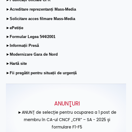
►Acreditare reprezentanți Mass-Media
►Solicitare acces filmare Mass-Media
►ePetiție
►Formular Legea 544/2001
►Informații Presă
►Modernizare Gara de Nord
►Hartă site
►Fii pregătit pentru situații de urgență
ANUNŢURI
►ANUNȚ de selecție pentru ocuparea a 1 post de
membru în CA-ul CNCF „CFR” – SA - 2025 și
formulare F1-F5