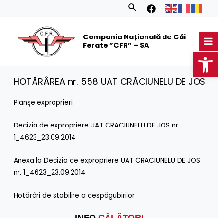
Skip
Search
to
MA
content
Compania Națională de Căi
M
Ferate ”CFR” – SA
Op
HOTĂRÂREA nr. 558 UAT CRĂCIUNELU DE JOS
Planșe exproprieri
Decizia de expropriere UAT CRACIUNELU DE JOS nr.
1_4623_23.09.2014
Anexa la Decizia de expropriere UAT CRACIUNELU DE JOS
nr. 1_4623_23.09.2014
Hotărâri de stabilire a despăgubirilor
INFO
CĂLĂTORI