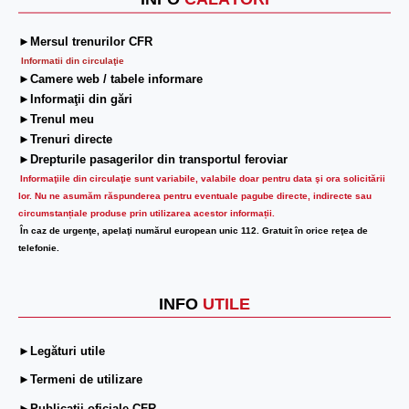
►Mersul trenurilor CFR
Informatii din circulaţie
►Camere web / tabele informare
►Informaţii din gări
►Trenul meu
►Trenuri directe
►Drepturile pasagerilor din transportul feroviar
Informaţiile din circulaţie sunt variabile, valabile doar pentru data şi ora solicitării
lor.
Nu ne asumăm răspunderea pentru eventuale pagube directe, indirecte sau
circumstanțiale produse prin utilizarea acestor informații.
În caz de urgenţe, apelaţi numărul european unic 112. Gratuit în orice reţea de
telefonie.
INFO
UTILE
►Legături utile
►Termeni de utilizare
►Publicații oficiale CFR