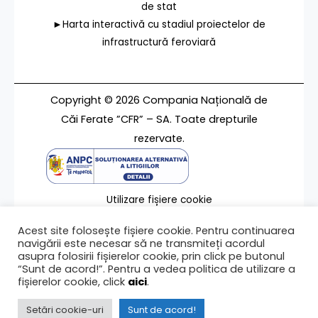
de stat
►Harta interactivă cu stadiul proiectelor de
infrastructură feroviară
Copyright © 2026 Compania Națională de
Căi Ferate ”CFR” – SA. Toate drepturile
rezervate.
Utilizare fișiere cookie
Termeni de utilizare
Acest site folosește fișiere cookie. Pentru continuarea
Contact
navigării este necesar să ne transmiteți acordul
asupra folosirii fișierelor cookie, prin click pe butonul
“Sunt de acord!”. Pentru a vedea politica de utilizare a
fișierelor cookie, click
aici
.
Ultima modificare a paginii 13/02/2024
Setări cookie-uri
Sunt de acord!