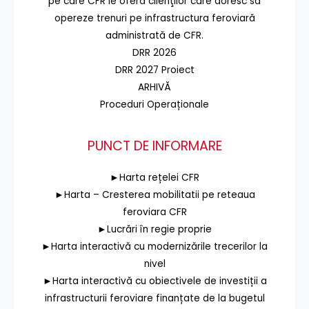
pe care CFR le oferă clienţilor care doresc să
opereze trenuri pe infrastructura feroviară
administrată de CFR.
DRR 2026
DRR 2027 Proiect
ARHIVĂ
Proceduri Operaționale
PUNCT DE INFORMARE
►Harta rețelei CFR
►Harta – Cresterea mobilitatii pe reteaua
feroviara CFR
►Lucrări în regie proprie
►Harta interactivă cu modernizările trecerilor la
nivel
►Harta interactivă cu obiectivele de investiții a
infrastructurii feroviare finanțate de la bugetul