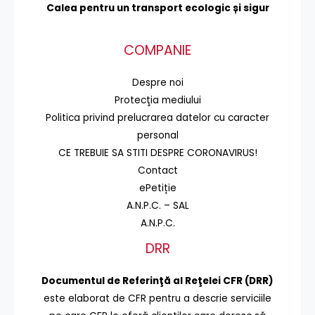
Calea pentru un transport
ecologic și sigur
COMPANIE
Despre noi
Protecţia mediului
Politica privind prelucrarea datelor cu caracter
personal
CE TREBUIE SA STITI DESPRE CORONAVIRUS!
Contact
ePetiție
A.N.P.C. – SAL
A.N.P.C.
DRR
Documentul de Referinţă al Reţelei CFR (DRR)
este elaborat de CFR pentru a descrie serviciile