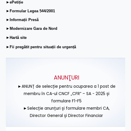
►ePetiție
►Formular Legea 544/2001
►Informații Presă
►Modernizare Gara de Nord
►Hartă site
►Fii pregătit pentru situații de urgență
ANUNŢURI
►ANUNȚ de selecție pentru ocuparea a 1 post de
membru în CA-ul CNCF „CFR” – SA - 2025 și
formulare F1-F5
►Selecție anunțuri și formulare membri CA,
Director General și Director Financiar