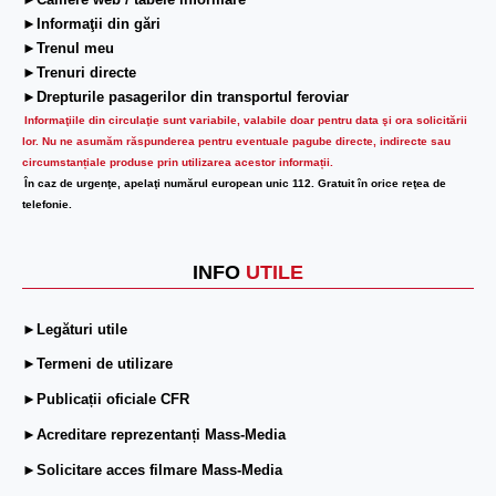
►Camere web / tabele informare
►Informaţii din gări
►Trenul meu
►Trenuri directe
►Drepturile pasagerilor din transportul feroviar
Informaţiile din circulaţie sunt variabile, valabile doar pentru data şi ora solicitării
lor.
Nu ne asumăm răspunderea pentru eventuale pagube directe, indirecte sau
circumstanțiale produse prin utilizarea acestor informații.
În caz de urgenţe, apelaţi numărul european unic 112. Gratuit în orice reţea de
telefonie.
INFO
UTILE
►Legături utile
►Termeni de utilizare
►Publicații oficiale CFR
►Acreditare reprezentanți Mass-Media
►Solicitare acces filmare Mass-Media