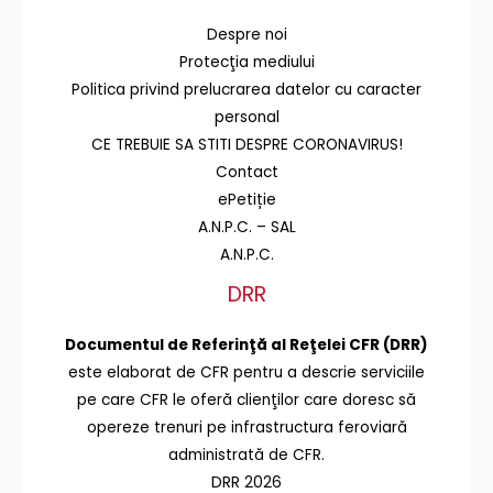
Despre noi
Protecţia mediului
Politica privind prelucrarea datelor cu caracter
personal
CE TREBUIE SA STITI DESPRE CORONAVIRUS!
Contact
ePetiție
A.N.P.C. – SAL
A.N.P.C.
DRR
Documentul de Referinţă al Reţelei CFR (DRR)
este elaborat de CFR pentru a descrie serviciile
pe care CFR le oferă clienţilor care doresc să
opereze trenuri pe infrastructura feroviară
administrată de CFR.
DRR 2026