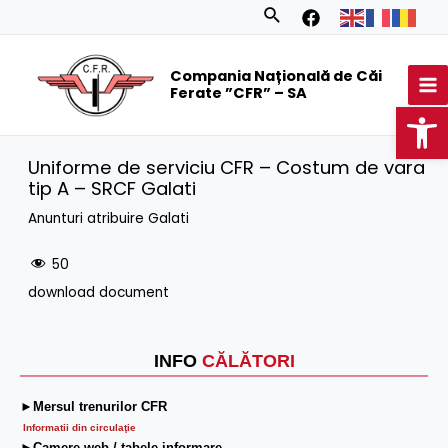
Skip
Search
to
MA
content
Compania Națională de Căi
M
Ferate ”CFR” – SA
Op
Uniforme de serviciu CFR – Costum de vara
tip A – SRCF Galati
Anunturi atribuire Galati
50
download document
INFO
CĂLĂTORI
►Mersul trenurilor CFR
Informatii din circulaţie