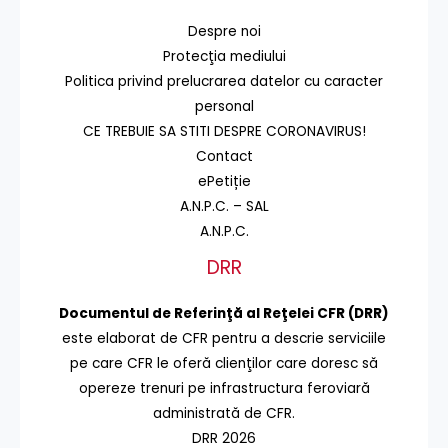
Despre noi
Protecţia mediului
Politica privind prelucrarea datelor cu caracter
personal
CE TREBUIE SA STITI DESPRE CORONAVIRUS!
Contact
ePetiție
A.N.P.C. – SAL
A.N.P.C.
DRR
Documentul de Referinţă al Reţelei CFR (DRR)
este elaborat de CFR pentru a descrie serviciile
pe care CFR le oferă clienţilor care doresc să
opereze trenuri pe infrastructura feroviară
administrată de CFR.
DRR 2026