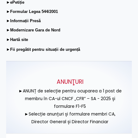
►ePetiție
►Formular Legea 544/2001
►Informații Presă
►Modernizare Gara de Nord
►Hartă site
►Fii pregătit pentru situații de urgență
ANUNŢURI
►ANUNȚ de selecție pentru ocuparea a 1 post de
membru în CA-ul CNCF „CFR” – SA - 2025 și
formulare F1-F5
►Selecție anunțuri și formulare membri CA,
Director General și Director Financiar