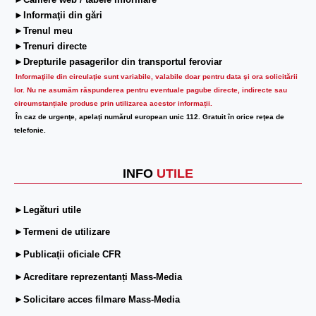
►Camere web / tabele informare
►Informaţii din gări
►Trenul meu
►Trenuri directe
►Drepturile pasagerilor din transportul feroviar
Informaţiile din circulaţie sunt variabile, valabile doar pentru data şi ora solicitării
lor.
Nu ne asumăm răspunderea pentru eventuale pagube directe, indirecte sau
circumstanțiale produse prin utilizarea acestor informații.
În caz de urgenţe, apelaţi numărul european unic 112. Gratuit în orice reţea de
telefonie.
INFO
UTILE
►Legături utile
►Termeni de utilizare
►Publicații oficiale CFR
►Acreditare reprezentanți Mass-Media
►Solicitare acces filmare Mass-Media