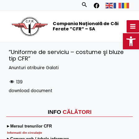
Skip
Search
to
MA
content
Compania Națională de Căi
M
Ferate ”CFR” – SA
Op
“Uniforme de serviciu – costume şi bluze
tip CFR”
Anunturi atribuire Galati
139
download document
INFO
CĂLĂTORI
►Mersul trenurilor CFR
Informatii din circulaţie