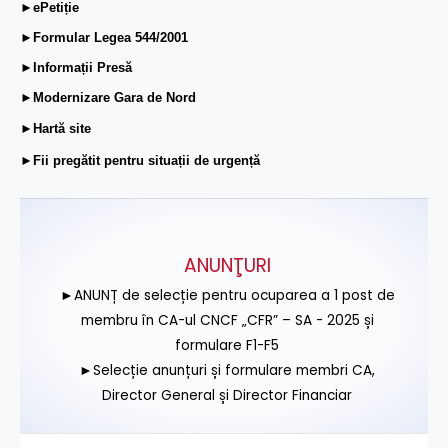
►ePetiție
►Formular Legea 544/2001
►Informații Presă
►Modernizare Gara de Nord
►Hartă site
►Fii pregătit pentru situații de urgență
ANUNŢURI
►ANUNȚ de selecție pentru ocuparea a 1 post de
membru în CA-ul CNCF „CFR” – SA - 2025 și
formulare F1-F5
►Selecție anunțuri și formulare membri CA,
Director General și Director Financiar