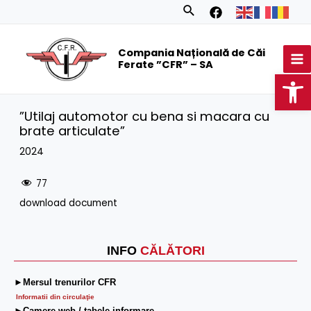
Skip
Search
to
MA
content
Compania Națională de Căi
M
Ferate ”CFR” – SA
Op
”Utilaj automotor cu bena si macara cu
brate articulate”
2024
77
download document
INFO
CĂLĂTORI
►Mersul trenurilor CFR
Informatii din circulaţie