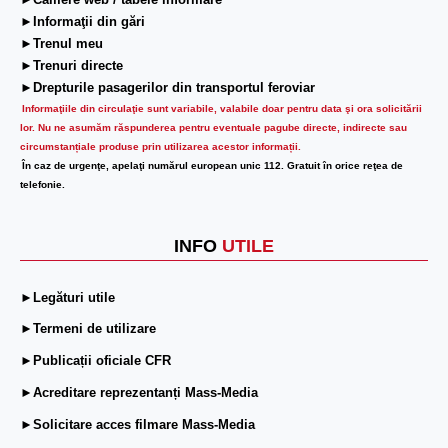
►Camere web / tabele informare
►Informaţii din gări
►Trenul meu
►Trenuri directe
►Drepturile pasagerilor din transportul feroviar
Informaţiile din circulaţie sunt variabile, valabile doar pentru data şi ora solicitării
lor.
Nu ne asumăm răspunderea pentru eventuale pagube directe, indirecte sau
circumstanțiale produse prin utilizarea acestor informații.
În caz de urgenţe, apelaţi numărul european unic 112. Gratuit în orice reţea de
telefonie.
INFO
UTILE
►Legături utile
►Termeni de utilizare
►Publicații oficiale CFR
►Acreditare reprezentanți Mass-Media
►Solicitare acces filmare Mass-Media