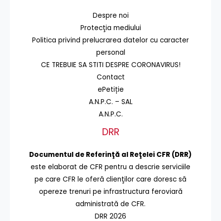
Despre noi
Protecţia mediului
Politica privind prelucrarea datelor cu caracter
personal
CE TREBUIE SA STITI DESPRE CORONAVIRUS!
Contact
ePetiție
A.N.P.C. – SAL
A.N.P.C.
DRR
Documentul de Referinţă al Reţelei CFR (DRR)
este elaborat de CFR pentru a descrie serviciile
pe care CFR le oferă clienţilor care doresc să
opereze trenuri pe infrastructura feroviară
administrată de CFR.
DRR 2026