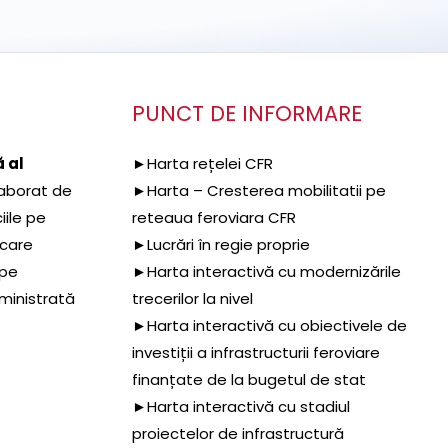
PUNCT DE INFORMARE
 al
►Harta rețelei CFR
aborat de
►Harta – Cresterea mobilitatii pe
iile pe
reteaua feroviara CFR
 care
►Lucrări în regie proprie
 pe
►Harta interactivă cu modernizările
dministrată
trecerilor la nivel
►Harta interactivă cu obiectivele de
investiții a infrastructurii feroviare
finanțate de la bugetul de stat
►Harta interactivă cu stadiul
proiectelor de infrastructură