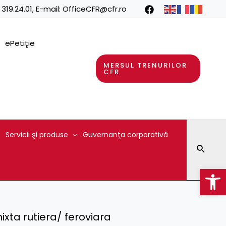
 319.24.01
, E-mail:
OfficeCFR@cfr.ro
ePetiţie
MERSUL TRENURILOR
CFR
Servicii şi produse
Guvernanţa corporativă
Searc
Op
ixta rutiera/ feroviara