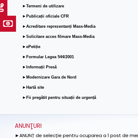
►Termeni de utilizare
►Publicații oficiale CFR
►Acreditare reprezentanți Mass-Media
►Solicitare acces filmare Mass-Media
►ePetiție
►Formular Legea 544/2001
►Informații Presă
►Modernizare Gara de Nord
►Hartă site
►Fii pregătit pentru situații de urgență
ANUNŢURI
►ANUNȚ de selecție pentru ocuparea a 1 post de memb