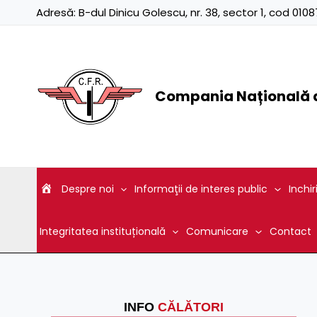
Skip
Adresă:
B-dul Dinicu Golescu, nr. 38, sector 1, cod 01
to
content
Compania Națională d
Despre noi
Informaţii de interes public
Inchir
Integritatea instituțională
Comunicare
Contact
INFO
CĂLĂTORI