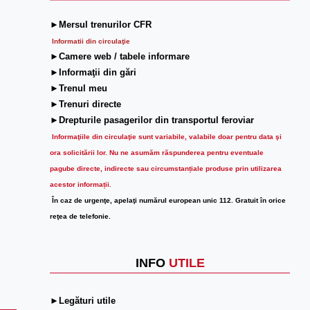
►Mersul trenurilor CFR
Informatii din circulaţie
►Camere web / tabele informare
►Informaţii din gări
►Trenul meu
►Trenuri directe
►Drepturile pasagerilor din transportul feroviar
Informaţiile din circulaţie sunt variabile, valabile doar pentru data şi
ora solicitării lor.
Nu ne asumăm răspunderea pentru eventuale
pagube directe, indirecte sau circumstanțiale produse prin utilizarea
acestor informații.
În caz de urgenţe, apelaţi numărul european unic 112. Gratuit în orice
reţea de telefonie.
INFO
UTILE
►Legături utile