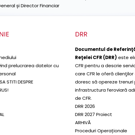
neral și Director Financiar
NIE
DRR
Documentul de Referinţă
mediului
Reţelei CFR (DRR)
este el
ivind prelucrarea datelor cu
CFR pentru a descrie servic
ersonal
care CFR le oferă clienţilor
SA STITI DESPRE
doresc să opereze trenuri
RUS!
infrastructura feroviară a
de CFR.
DRR 2026
SAL
DRR 2027 Proiect
ARHIVĂ
Proceduri Operaționale