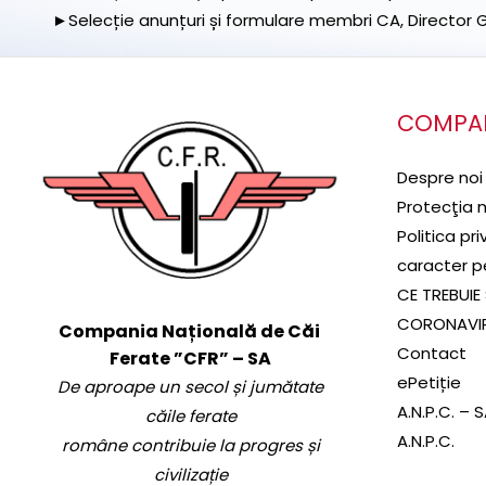
►Selecție anunțuri și formulare membri CA, Director Ge
COMPA
Despre noi
Protecţia 
Politica pr
caracter p
CE TREBUIE 
CORONAVI
Compania Națională de Căi
Contact
Ferate ”CFR” – SA
ePetiție
De aproape un secol și jumătate
A.N.P.C. – 
căile ferate
A.N.P.C.
române contribuie la progres și
civilizație