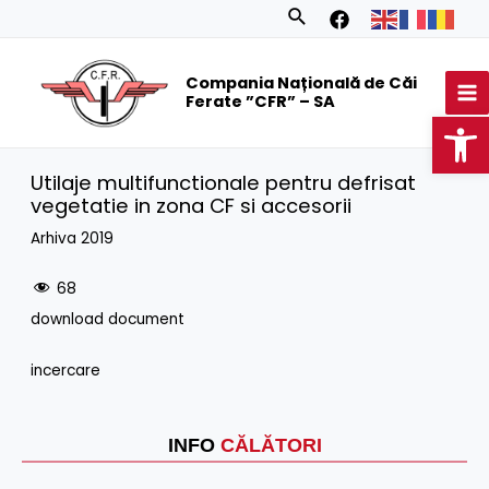
Skip
Search
to
MA
content
Compania Națională de Căi
M
Ferate ”CFR” – SA
Op
Utilaje multifunctionale pentru defrisat
vegetatie in zona CF si accesorii
Arhiva 2019
68
download document
incercare
INFO
CĂLĂTORI