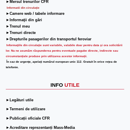
►Mersul trenurilor CFR
Informatii din circulaţie
►Camere web / tabele informare
►Informaţii din gări
►Trenul meu
►Trenuri directe
►Drepturile pasagerilor din transportul feroviar
Informaţiile din circulaţie sunt variabile, valabile doar pentru data şi ora solicitării
lor.
Nu ne asumăm răspunderea pentru eventuale pagube directe, indirecte sau
circumstanțiale produse prin utilizarea acestor informații.
În caz de urgenţe, apelaţi numărul european unic 112. Gratuit în orice reţea de
telefonie.
INFO
UTILE
►Legături utile
►Termeni de utilizare
►Publicații oficiale CFR
►Acreditare reprezentanți Mass-Media