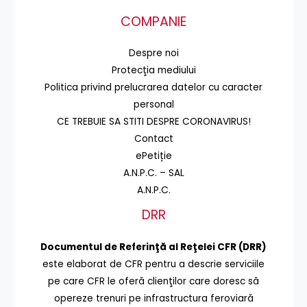
COMPANIE
Despre noi
Protecţia mediului
Politica privind prelucrarea datelor cu caracter
personal
CE TREBUIE SA STITI DESPRE CORONAVIRUS!
Contact
ePetiție
A.N.P.C. – SAL
A.N.P.C.
DRR
Documentul de Referinţă al Reţelei CFR (DRR)
este elaborat de CFR pentru a descrie serviciile
pe care CFR le oferă clienţilor care doresc să
opereze trenuri pe infrastructura feroviară