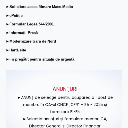
►Solicitare acces filmare Mass-Media
►ePetiție
►Formular Legea 544/2001
►Informații Presă
►Modernizare Gara de Nord
►Hartă site
►Fii pregătit pentru situații de urgență
ANUNŢURI
►ANUNȚ de selecție pentru ocuparea a 1 post de
membru în CA-ul CNCF „CFR” – SA - 2025 și
formulare F1-F5
►Selecție anunțuri și formulare membri CA,
Director General și Director Financiar