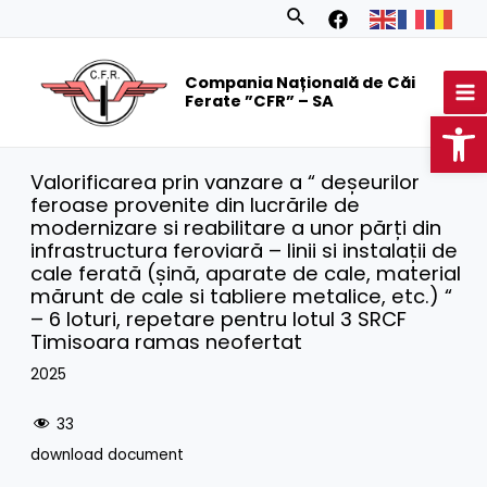
Skip
Search
to
MA
content
Compania Națională de Căi
M
Ferate ”CFR” – SA
Op
Valorificarea prin vanzare a “ deșeurilor
feroase provenite din lucrările de
modernizare si reabilitare a unor părți din
infrastructura feroviară – linii si instalații de
cale ferată (șină, aparate de cale, material
mărunt de cale si tabliere metalice, etc.) “
– 6 loturi, repetare pentru lotul 3 SRCF
Timisoara ramas neofertat
2025
33
download document