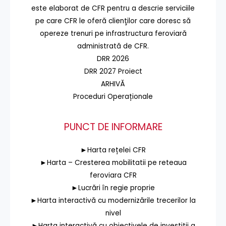
este elaborat de CFR pentru a descrie serviciile
pe care CFR le oferă clienţilor care doresc să
opereze trenuri pe infrastructura feroviară
administrată de CFR.
DRR 2026
DRR 2027 Proiect
ARHIVĂ
Proceduri Operaționale
PUNCT DE INFORMARE
►Harta rețelei CFR
►Harta – Cresterea mobilitatii pe reteaua
feroviara CFR
►Lucrări în regie proprie
►Harta interactivă cu modernizările trecerilor la
nivel
►Harta interactivă cu obiectivele de investiții a