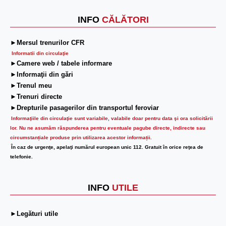
INFO
CĂLĂTORI
►Mersul trenurilor CFR
Informatii din circulaţie
►Camere web / tabele informare
►Informaţii din gări
►Trenul meu
►Trenuri directe
►Drepturile pasagerilor din transportul feroviar
Informaţiile din circulaţie sunt variabile, valabile doar pentru data şi ora solicitării
lor.
Nu ne asumăm răspunderea pentru eventuale pagube directe, indirecte sau
circumstanțiale produse prin utilizarea acestor informații.
În caz de urgenţe, apelaţi numărul european unic 112. Gratuit în orice reţea de
telefonie.
INFO
UTILE
►Legături utile