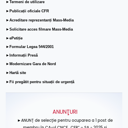
►Termeni de utilizare
►Publicații oficiale CFR
►Acreditare reprezentanți Mass-Media
►Solicitare acces filmare Mass-Media
►ePetiție
►Formular Legea 544/2001
►Informații Presă
►Modernizare Gara de Nord
►Hartă site
►Fii pregătit pentru situații de urgență
ANUNŢURI
►ANUNȚ de selecție pentru ocuparea a 1 post de
membru în CA-ul CNCF „CFR” – SA - 2025 și