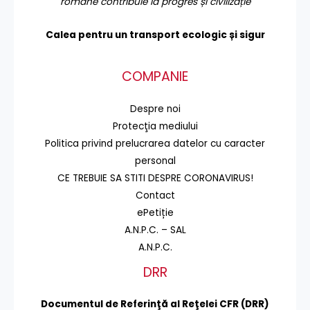
române contribuie la progres și civilizație
Calea pentru un transport
ecologic și sigur
COMPANIE
Despre noi
Protecţia mediului
Politica privind prelucrarea datelor cu caracter
personal
CE TREBUIE SA STITI DESPRE CORONAVIRUS!
Contact
ePetiție
A.N.P.C. – SAL
A.N.P.C.
DRR
Documentul de Referinţă al Reţelei CFR (DRR)