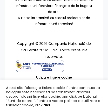
infrastructurii feroviare finanțate de la bugetul
de stat
►Harta interactivă cu stadiul proiectelor de
infrastructură feroviară
Copyright © 2026 Compania Națională de
Căi Ferate ”CFR” – SA. Toate drepturile
rezervate.
Utilizare fișiere cookie
Termeni de utilizare
Acest site folosește fișiere cookie. Pentru continuarea
Contact
navigării este necesar să ne transmiteți acordul
asupra folosirii fișierelor cookie, prin click pe butonul
“Sunt de acord!”. Pentru a vedea politica de utilizare a
fișierelor cookie, click
aici
.
Ultima modificare a paginii 11/07/2025