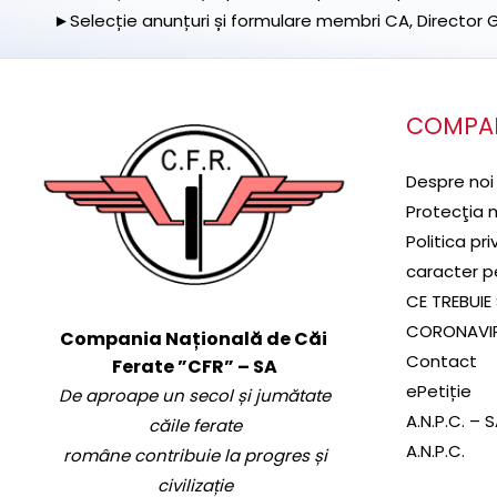
►Selecție anunțuri și formulare membri CA, Director Ge
COMPA
Despre noi
Protecţia 
Politica pr
caracter p
CE TREBUIE 
CORONAVI
Compania Națională de Căi
Contact
Ferate ”CFR” – SA
ePetiție
De aproape un secol și jumătate
A.N.P.C. – 
căile ferate
A.N.P.C.
române contribuie la progres și
civilizație