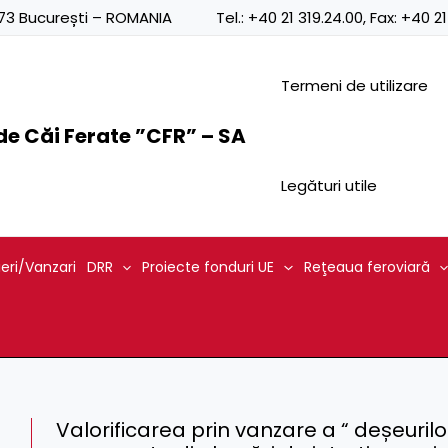
0873 București – ROMANIA
Tel.:
+40 21 319.24.00
, Fax:
+40 21
Termeni de utilizare
e Căi Ferate ”CFR” – SA
Legături utile
ieri/Vanzari
DRR
Proiecte fonduri UE
Reţeaua feroviară
Valorificarea prin vanzare a “ deșeuril