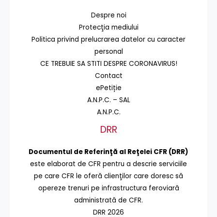
Despre noi
Protecţia mediului
Politica privind prelucrarea datelor cu caracter
personal
CE TREBUIE SA STITI DESPRE CORONAVIRUS!
Contact
ePetiție
A.N.P.C. – SAL
A.N.P.C.
DRR
Documentul de Referinţă al Reţelei CFR (DRR)
este elaborat de CFR pentru a descrie serviciile
pe care CFR le oferă clienţilor care doresc să
opereze trenuri pe infrastructura feroviară
administrată de CFR.
DRR 2026