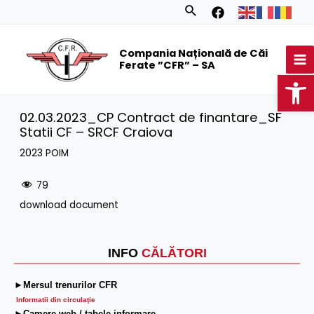
Skip
Search
to
MA
content
Compania Națională de Căi
M
Ferate ”CFR” – SA
Op
02.03.2023_CP Contract de finantare_SF
Statii CF – SRCF Craiova
2023 POIM
79
download document
INFO
CĂLĂTORI
►Mersul trenurilor CFR
Informatii din circulaţie