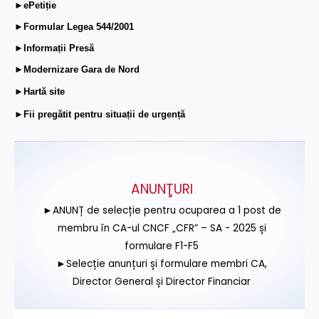
►ePetiție
►Formular Legea 544/2001
►Informații Presă
►Modernizare Gara de Nord
►Hartă site
►Fii pregătit pentru situații de urgență
ANUNŢURI
►ANUNȚ de selecție pentru ocuparea a 1 post de
membru în CA-ul CNCF „CFR” – SA - 2025 și
formulare F1-F5
►Selecție anunțuri și formulare membri CA,
Director General și Director Financiar