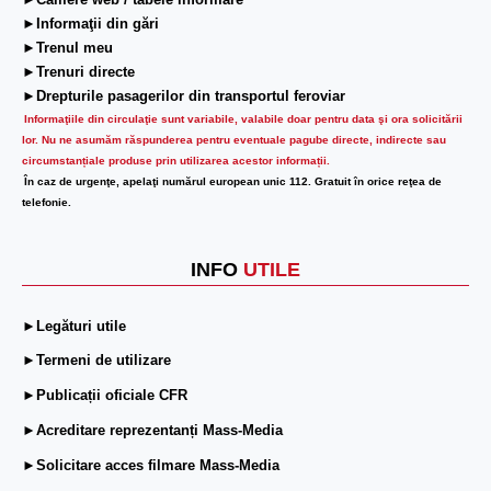
►Camere web / tabele informare
►Informaţii din gări
►Trenul meu
►Trenuri directe
►Drepturile pasagerilor din transportul feroviar
Informaţiile din circulaţie sunt variabile, valabile doar pentru data şi ora solicitării
lor.
Nu ne asumăm răspunderea pentru eventuale pagube directe, indirecte sau
circumstanțiale produse prin utilizarea acestor informații.
În caz de urgenţe, apelaţi numărul european unic 112. Gratuit în orice reţea de
telefonie.
INFO
UTILE
►Legături utile
►Termeni de utilizare
►Publicații oficiale CFR
►Acreditare reprezentanți Mass-Media
►Solicitare acces filmare Mass-Media