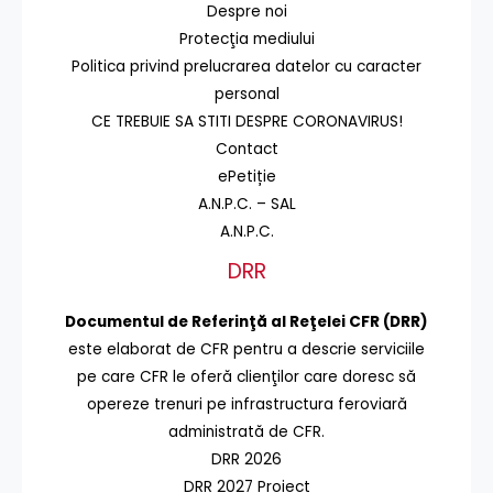
Despre noi
Protecţia mediului
Politica privind prelucrarea datelor cu caracter
personal
CE TREBUIE SA STITI DESPRE CORONAVIRUS!
Contact
ePetiție
A.N.P.C. – SAL
A.N.P.C.
DRR
Documentul de Referinţă al Reţelei CFR (DRR)
este elaborat de CFR pentru a descrie serviciile
pe care CFR le oferă clienţilor care doresc să
opereze trenuri pe infrastructura feroviară
administrată de CFR.
DRR 2026
DRR 2027 Proiect