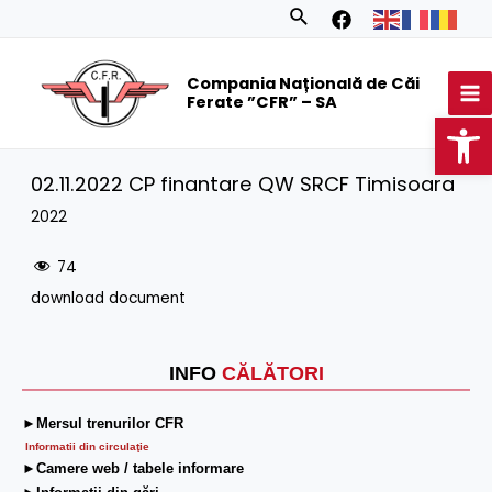
Skip
Search
to
MA
content
Compania Națională de Căi
M
Ferate ”CFR” – SA
Op
02.11.2022 CP finantare QW SRCF Timisoara
2022
74
download document
INFO
CĂLĂTORI
►Mersul trenurilor CFR
Informatii din circulaţie
►Camere web / tabele informare