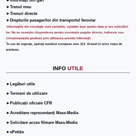
►Informaţii din gări
►Trenul meu
►Trenuri directe
►Drepturile pasagerilor din transportul feroviar
Informaţiile din circulaţie sunt variabile, valabile doar pentru data şi ora solicitării
lor.
Nu ne asumăm răspunderea pentru eventuale pagube directe, indirecte sau
circumstanțiale produse prin utilizarea acestor informații.
În caz de urgenţe, apelaţi numărul european unic 112. Gratuit în orice reţea de
telefonie.
INFO
UTILE
►Legături utile
►Termeni de utilizare
►Publicații oficiale CFR
►Acreditare reprezentanți Mass-Media
►Solicitare acces filmare Mass-Media
►ePetiție