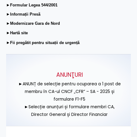
►Formular Legea 544/2001
►Informații Presă
►Modernizare Gara de Nord
►Hartă site
►Fii pregătit pentru situații de urgență
ANUNŢURI
►ANUNȚ de selecție pentru ocuparea a 1 post de
membru în CA-ul CNCF „CFR” – SA - 2025 și
formulare F1-F5
►Selecție anunțuri și formulare membri CA,
Director General și Director Financiar