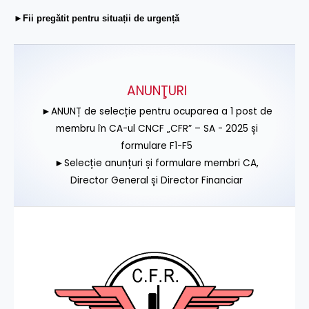
►Fii pregătit pentru situații de urgență
ANUNŢURI
►ANUNȚ de selecție pentru ocuparea a 1 post de
membru în CA-ul CNCF „CFR” – SA - 2025 și
formulare F1-F5
►Selecție anunțuri și formulare membri CA,
Director General și Director Financiar