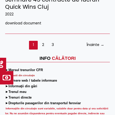
Quick Wins Cluj
2022
download document
1
2
3
Înainte
→
INFO
CĂLĂTORI
►Mersul trenurilor CFR
Informatii din circulaţie
►Camere web / tabele informare
►Informaţii din gări
►Trenul meu
►Trenuri directe
►Drepturile pasagerilor din transportul feroviar
Informaţiile din circulaţie sunt variabile, valabile doar pentru data şi ora solicitării
lor.
Nu ne asumăm răspunderea pentru eventuale pagube directe, indirecte sau