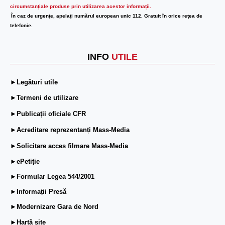
circumstanțiale produse prin utilizarea acestor informații.
În caz de urgenţe, apelaţi numărul european unic 112. Gratuit în orice reţea de
telefonie.
INFO
UTILE
►Legături utile
►Termeni de utilizare
►Publicații oficiale CFR
►Acreditare reprezentanți Mass-Media
►Solicitare acces filmare Mass-Media
►ePetiție
►Formular Legea 544/2001
►Informații Presă
►Modernizare Gara de Nord
►Hartă site