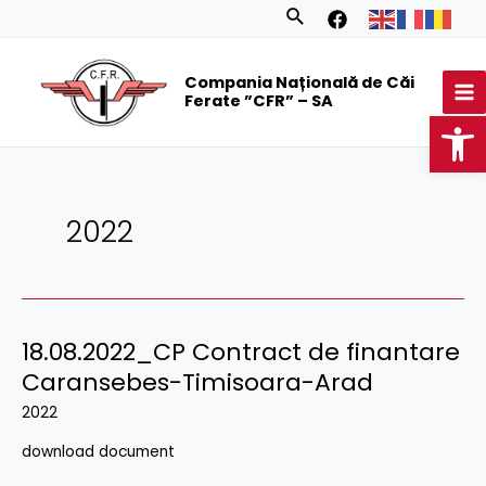
Skip
Posts
Search
to
navigation
MA
content
Compania Națională de Căi
M
Ferate ”CFR” – SA
Op
2022
18.08.2022_CP Contract de finantare
Caransebes-Timisoara-Arad
2022
download document