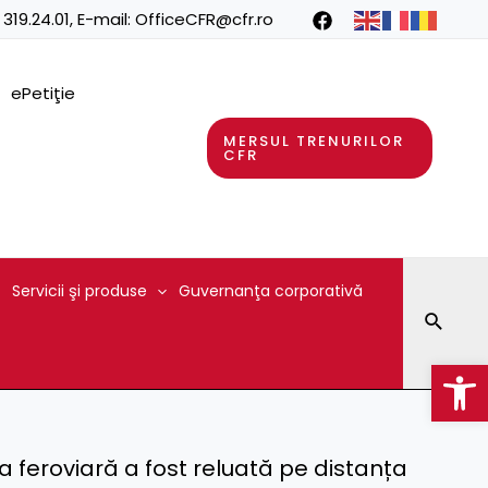
 319.24.01
, E-mail:
OfficeCFR@cfr.ro
ePetiţie
MERSUL TRENURILOR
CFR
Servicii şi produse
Guvernanţa corporativă
Searc
Op
ia feroviară a fost reluată pe distanța