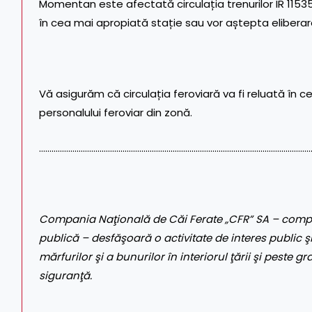
Momentan este afectată circulația trenurilor IR 11535, 
în cea mai apropiată stație sau vor aștepta eliberarea
Vă asigurăm că circulația feroviară va fi reluată în c
personalului feroviar din zonă.
……………………………………………………………………………………………………..…………
Compania Naţională de Căi Ferate „CFR” SA – compa
publică – desfăşoară o activitate de interes public şi
mărfurilor şi a bunurilor în interiorul ţării şi peste gr
siguranţă.