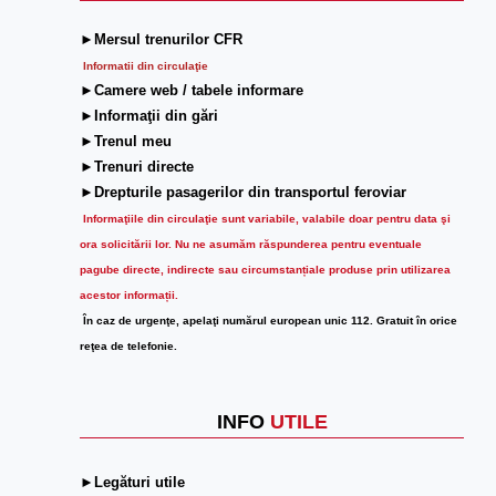
►Mersul trenurilor CFR
Informatii din circulaţie
►Camere web / tabele informare
►Informaţii din gări
►Trenul meu
►Trenuri directe
►Drepturile pasagerilor din transportul feroviar
Informaţiile din circulaţie sunt variabile, valabile doar pentru data şi
ora solicitării lor.
Nu ne asumăm răspunderea pentru eventuale
pagube directe, indirecte sau circumstanțiale produse prin utilizarea
acestor informații.
În caz de urgenţe, apelaţi numărul european unic 112. Gratuit în orice
reţea de telefonie.
INFO
UTILE
►Legături utile