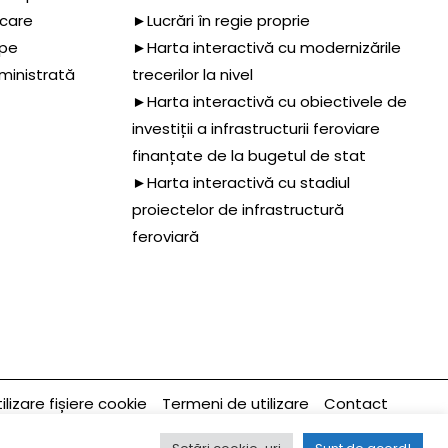
 care
►Lucrări în regie proprie
 pe
►Harta interactivă cu modernizările
dministrată
trecerilor la nivel
►Harta interactivă cu obiectivele de
investiții a infrastructurii feroviare
finanțate de la bugetul de stat
►Harta interactivă cu stadiul
proiectelor de infrastructură
feroviară
ilizare fișiere cookie
Termeni de utilizare
Contact
ltima modificare a paginii 02/04/2025