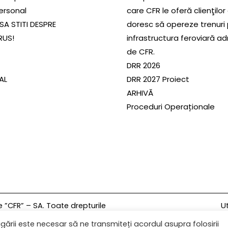
ersonal
care CFR le oferă clienţilor
SA STITI DESPRE
doresc să opereze trenuri
RUS!
infrastructura feroviară a
de CFR.
DRR 2026
SAL
DRR 2027 Proiect
ARHIVĂ
Proceduri Operaționale
Ut
”CFR” – SA. Toate drepturile
gării este necesar să ne transmiteți acordul asupra folosirii
U