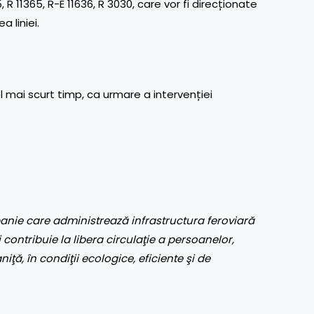
R 11365, R-E 11636, R 3030, care vor fi direcționate
 liniei.
el mai scurt timp, ca urmare a intervenției
…
nie care administrează infrastructura feroviară
 contribuie la libera circulaţie a persoanelor,
aniţă, în condiţii ecologice, eficiente şi de