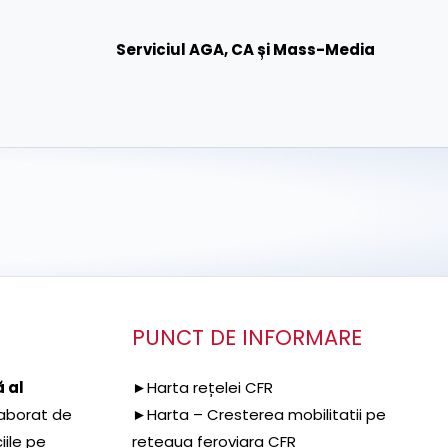
Serviciul AGA, CA și Mass-Media
PUNCT DE INFORMARE
 al
►Harta rețelei CFR
aborat de
►Harta – Cresterea mobilitatii pe
iile pe
reteaua feroviara CFR