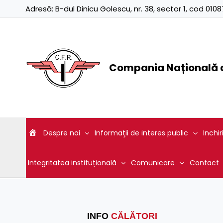
Skip
Adresă:
B-dul Dinicu Golescu, nr. 38, sector 1, cod 01
to
content
Compania Națională d
Despre noi
Informaţii de interes public
Inchir
Integritatea instituțională
Comunicare
Contact
INFO
CĂLĂTORI