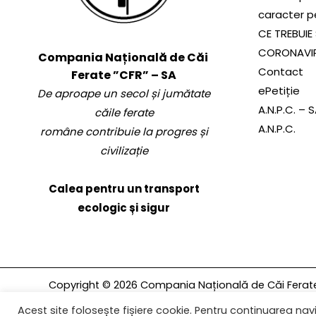
caracter p
CE TREBUIE 
CORONAVI
Compania Națională de Căi
Contact
Ferate ”CFR” – SA
ePetiție
De aproape un secol și jumătate
A.N.P.C. – 
căile ferate
A.N.P.C.
române contribuie la progres și
civilizație
Calea pentru un transport
ecologic și sigur
Copyright © 2026 Compania Națională de Căi Ferate 
rezervate.
Acest site folosește fișiere cookie. Pentru continuarea navi