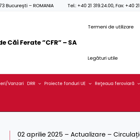
0873 București – ROMANIA
Tel.:
+40 21 319.24.00
, Fax:
+40 21
Termeni de utilizare
e Căi Ferate ”CFR” – SA
Legături utile
ieri/Vanzari
DRR
Proiecte fonduri UE
Reţeaua feroviară
02 aprilie 2025 – Actualizare – Circulaț