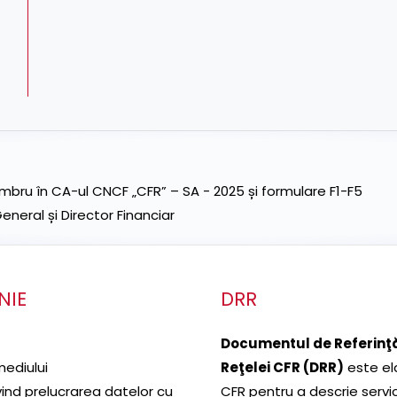
ru în CA-ul CNCF „CFR” – SA - 2025 și formulare F1-F5
neral și Director Financiar
NIE
DRR
Documentul de Referinţă
mediului
Reţelei CFR (DRR)
este el
ivind prelucrarea datelor cu
CFR pentru a descrie servic