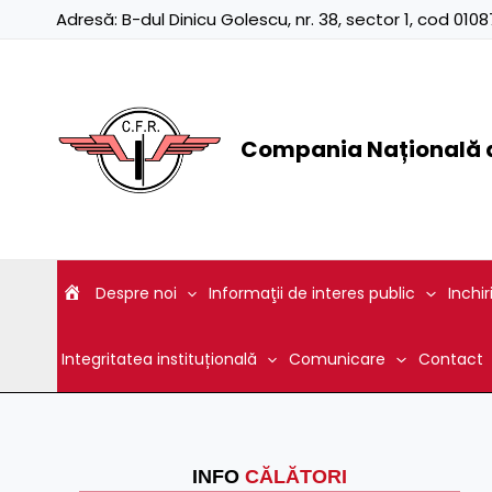
Skip
Adresă:
B-dul Dinicu Golescu, nr. 38, sector 1, cod 01
to
content
Compania Națională d
Despre noi
Informaţii de interes public
Inchir
Integritatea instituțională
Comunicare
Contact
INFO
CĂLĂTORI