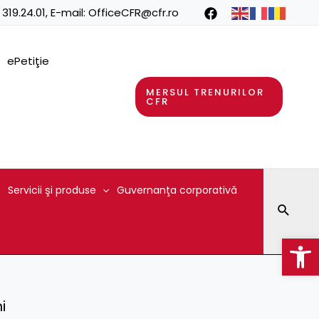
 319.24.01
, E-mail:
OfficeCFR@cfr.ro
ePetiţie
MERSUL TRENURILOR
CFR
Servicii şi produse
Guvernanţa corporativă
Searc
Op
i