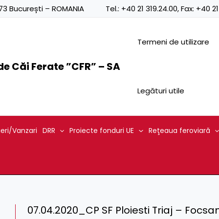
0873 București – ROMANIA
Tel.:
+40 21 319.24.00
, Fax:
+40 21
Termeni de utilizare
e Căi Ferate ”CFR” – SA
Legături utile
ieri/Vanzari
DRR
Proiecte fonduri UE
Reţeaua feroviară
07.04.2020_CP SF Ploiesti Triaj – Focsan