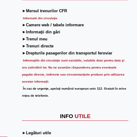
►Mersul trenurilor CFR
Informatii din circulaţie
►Camere web / tabele informare
►Informaţii din gări
►Trenul meu
►Trenuri directe
►Drepturile pasagerilor din transportul feroviar
Informaţiile din circulaţie sunt variabile, valabile doar pentru data şi
ora solicitării lor.
Nu ne asumăm răspunderea pentru eventuale
pagube directe, indirecte sau circumstanțiale produse prin utilizarea
acestor informații.
În caz de urgenţe, apelaţi numărul european unic 112. Gratuit în orice
reţea de telefonie.
INFO
UTILE
►Legături utile