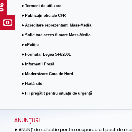
►Termeni de utilizare
►Publicații oficiale CFR
►Acreditare reprezentanți Mass-Media
►Solicitare acces filmare Mass-Media
►ePetiție
►Formular Legea 544/2001
►Informații Presă
►Modernizare Gara de Nord
►Hartă site
►Fii pregătit pentru situații de urgență
ANUNŢURI
►ANUNȚ de selecție pentru ocuparea a 1 post de memb