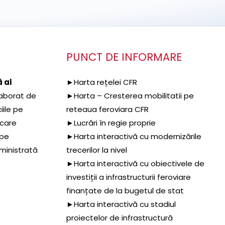
PUNCT DE INFORMARE
 al
►Harta rețelei CFR
aborat de
►Harta – Cresterea mobilitatii pe
iile pe
reteaua feroviara CFR
 care
►Lucrări în regie proprie
 pe
►Harta interactivă cu modernizările
dministrată
trecerilor la nivel
►Harta interactivă cu obiectivele de
investiții a infrastructurii feroviare
finanțate de la bugetul de stat
►Harta interactivă cu stadiul
proiectelor de infrastructură