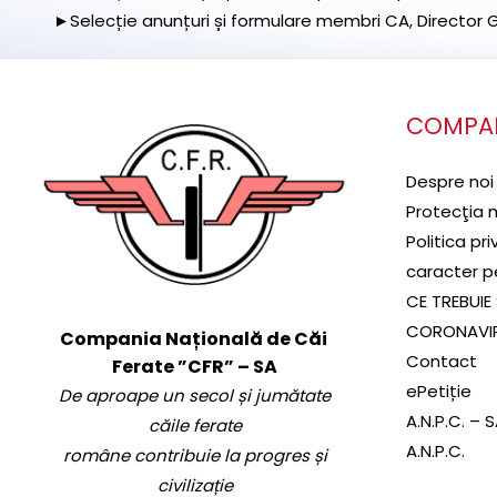
►Selecție anunțuri și formulare membri CA, Director Ge
COMPA
Despre noi
Protecţia 
Politica pr
caracter p
CE TREBUIE 
CORONAVI
Compania Națională de Căi
Contact
Ferate ”CFR” – SA
ePetiție
De aproape un secol și jumătate
A.N.P.C. – 
căile ferate
A.N.P.C.
române contribuie la progres și
civilizație