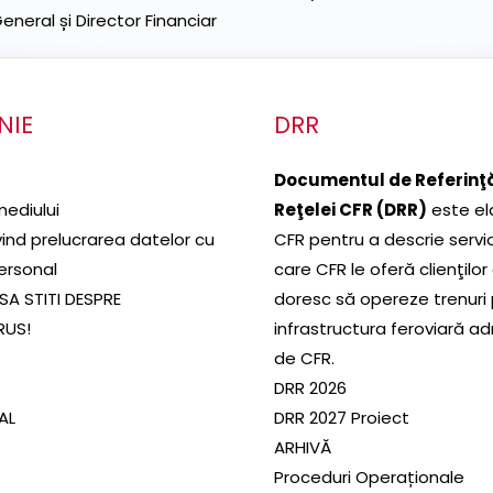
neral și Director Financiar
NIE
DRR
Documentul de Referinţă
mediului
Reţelei CFR (DRR)
este el
ivind prelucrarea datelor cu
CFR pentru a descrie servic
ersonal
care CFR le oferă clienţilor
SA STITI DESPRE
doresc să opereze trenuri
RUS!
infrastructura feroviară a
de CFR.
DRR 2026
SAL
DRR 2027 Proiect
ARHIVĂ
Proceduri Operaționale