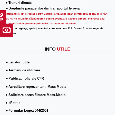
►Trenuri directe
►Drepturile pasagerilor din transportul feroviar
Informaţiile din circulaţie sunt variabile, valabile doar pentru data şi ora solicitării
lor.
Nu ne asumăm răspunderea pentru eventuale pagube directe, indirecte sau
circumstanțiale produse prin utilizarea acestor informații.
În caz de urgenţe, apelaţi numărul european unic 112. Gratuit în orice reţea de
telefonie.
INFO
UTILE
►Legături utile
►Termeni de utilizare
►Publicații oficiale CFR
►Acreditare reprezentanți Mass-Media
►Solicitare acces filmare Mass-Media
►ePetiție
►Formular Legea 544/2001