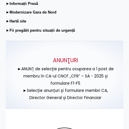
►Informații Presă
►Modernizare Gara de Nord
►Hartă site
►Fii pregătit pentru situații de urgență
ANUNŢURI
►ANUNȚ de selecție pentru ocuparea a 1 post de
membru în CA-ul CNCF „CFR” – SA - 2025 și
formulare F1-F5
►Selecție anunțuri și formulare membri CA,
Director General și Director Financiar