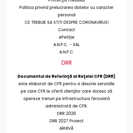
Protecţia mediului
Politica privind prelucrarea datelor cu caracter
personal
CE TREBUIE SA STITI DESPRE CORONAVIRUS!
Contact
ePetiție
A.N.P.C. – SAL
A.N.P.C.
DRR
Documentul de Referinţă al Reţelei CFR (DRR)
este elaborat de CFR pentru a descrie serviciile
pe care CFR le oferă clienţilor care doresc să
opereze trenuri pe infrastructura feroviară
administrată de CFR.
DRR 2026
DRR 2027 Proiect
ARHIVĂ