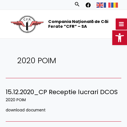
Skip
Search
to
MA
content
Compania Națională de Căi
M
Ferate ”CFR” – SA
Op
2020 POIM
15.12.2020_CP Receptie lucrari DCOS
2020 POIM
download document