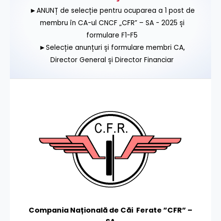
►ANUNȚ de selecție pentru ocuparea a 1 post de
membru în CA-ul CNCF „CFR” – SA - 2025 și
formulare F1-F5
►Selecție anunțuri și formulare membri CA,
Director General și Director Financiar
Compania Națională de Căi Ferate ”CFR” –