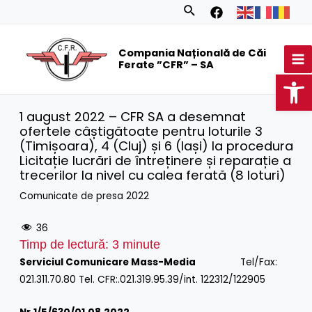
Skip
Search
to
MA
content
Compania Națională de Căi
M
Ferate ”CFR” – SA
Op
1 august 2022 – CFR SA a desemnat
ofertele câștigătoate pentru loturile 3
(Timișoara), 4 (Cluj) și 6 (Iași) la procedura
Licitație lucrări de întreținere și reparație a
trecerilor la nivel cu calea ferată (8 loturi)
Comunicate de presa 2022
36
Timp de lectură:
3
minute
Serviciul Comunicare Mass-Media
Tel/Fax:
021.311.70.80 Tel. CFR:.021.319.95.39/int. 122312/122905