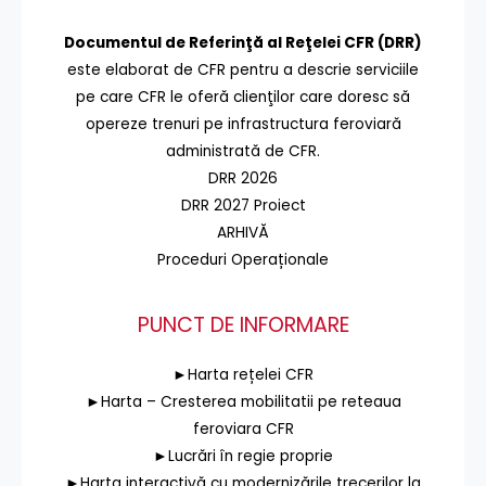
Documentul de Referinţă al Reţelei CFR (DRR)
este elaborat de CFR pentru a descrie serviciile
pe care CFR le oferă clienţilor care doresc să
opereze trenuri pe infrastructura feroviară
administrată de CFR.
DRR 2026
DRR 2027 Proiect
ARHIVĂ
Proceduri Operaționale
PUNCT DE INFORMARE
►Harta rețelei CFR
►Harta – Cresterea mobilitatii pe reteaua
feroviara CFR
►Lucrări în regie proprie
►Harta interactivă cu modernizările trecerilor la