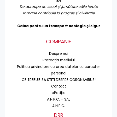
SA
De aproape un secol și jumătate căile ferate
române contribuie la progres și civilizație
Calea pentru un transport
ecologic și sigur
COMPANIE
Despre noi
Protecţia mediului
Politica privind prelucrarea datelor cu caracter
personal
CE TREBUIE SA STITI DESPRE CORONAVIRUS!
Contact
ePetiție
A.N.P.C. – SAL
A.N.P.C.
DRR