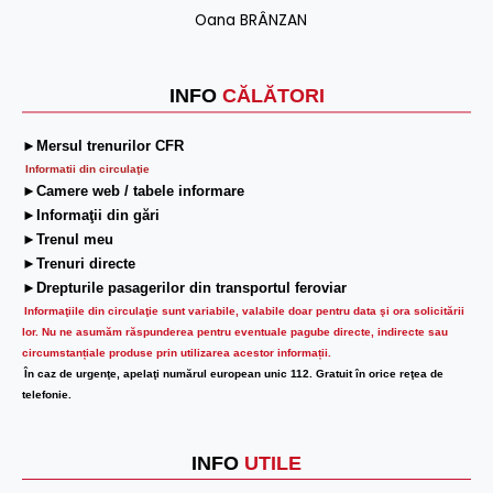
Oana BRÂNZAN
INFO
CĂLĂTORI
►Mersul trenurilor CFR
Informatii din circulaţie
►Camere web / tabele informare
►Informaţii din gări
►Trenul meu
►Trenuri directe
►Drepturile pasagerilor din transportul feroviar
Informaţiile din circulaţie sunt variabile, valabile doar pentru data şi ora solicitării
lor.
Nu ne asumăm răspunderea pentru eventuale pagube directe, indirecte sau
circumstanțiale produse prin utilizarea acestor informații.
În caz de urgenţe, apelaţi numărul european unic 112. Gratuit în orice reţea de
telefonie.
INFO
UTILE