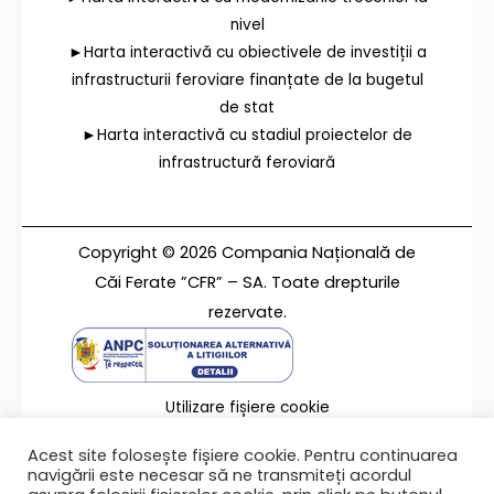
nivel
►Harta interactivă cu obiectivele de investiții a
infrastructurii feroviare finanțate de la bugetul
de stat
►Harta interactivă cu stadiul proiectelor de
infrastructură feroviară
Copyright © 2026 Compania Națională de
Căi Ferate ”CFR” – SA. Toate drepturile
rezervate.
Utilizare fișiere cookie
Termeni de utilizare
Acest site folosește fișiere cookie. Pentru continuarea
Contact
navigării este necesar să ne transmiteți acordul