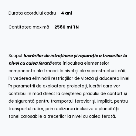
Durata acordului cadru –
4 ani
Cantitatea maximă –
2560 ml TN
Scopul
lucrărilor
de întreținere și reparație a trecerilor la
nivel cu calea ferată
este înlocuirea elementelor
componente ale trecerii la nivel și ale suprastructurii căii,
în vederea eliminării restricțiilor de viteză și aducerea liniei
în parametrii de exploatare proiectați, lucrări care vor
contribui în mod direct la creșterea gradului de confort și
de siguranță pentru transportul feroviar și, implicit, pentru
transportul rutier, prin realizarea inclusive a planeității
zonei carosabile a trecerilor la nivel cu calea ferată.