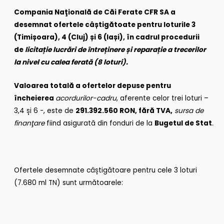
Compania Naţională de Căi Ferate CFR SA a
desemnat ofertele câștigătoate pentru loturile 3
(Timișoara), 4 (Cluj) și 6 (Iași), în cadrul procedurii
de
licitație lucrări de întreținere și reparație a trecerilor
la nivel cu calea ferată (8 loturi).
Valoarea totală a ofertelor depuse pentru
încheierea
acordurilor-cadru
, aferente celor trei loturi –
3,4 și 6 -, este de
291.392.560 RON, fără TVA,
sursa de
finanţare
fiind asigurată din fonduri de la
Bugetul de Stat
.
Ofertele desemnate câștigătoare pentru cele 3 loturi
(7.680 ml TN) sunt următoarele: