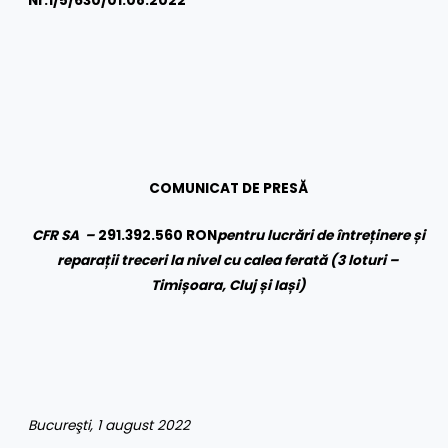
Nr.1/
5/630/01.08.2022
COMUNICAT DE PRESĂ
CFR SA –
291.392.560 RON
pentru lucrări de întreținere și
reparații treceri la nivel cu calea ferată (3 loturi –
Timișoara, Cluj și Iași)
Bucureşti, 1 august 2022