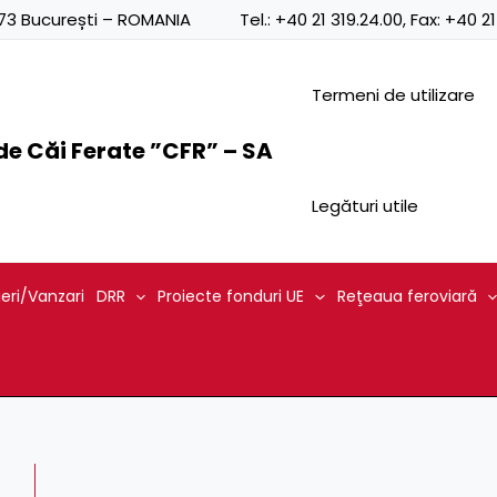
Posts
0873 București – ROMANIA
Tel.:
+40 21 319.24.00
, Fax:
+40 21
navigation
Termeni de utilizare
e Căi Ferate ”CFR” – SA
Legături utile
ieri/Vanzari
DRR
Proiecte fonduri UE
Reţeaua feroviară