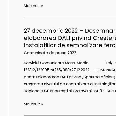
de
Mai mult »
reinnoiri
pe
Bucuresti
27 decembrie 2022 – Desemnare
-
27
elaborarea DALI privind Creștere
Pitesti
decembrie
instalațiilor de semnalizare ferov
2022
–
Comunicate de presa 2022
Desemnare
Serviciul Comunicare Mass-Media Tel/Fax: 021.
oferte
122312/122905 Nr.1/5/988/27.12.2022 COMUNICA
câștigătoare
pentru elaborarea DALI privind „Sporirea eficienț
pentru
creşterea nivelului de centralizare al instalaţiil
elaborarea
Regionale CF București și Craiova și Lot 3 – Suc
DALI
privind
Mai mult »
Creșterea
nivelului