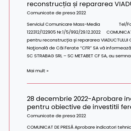
reconstrucția și repararea VI
4
decembrie
Ronaț
2022
Comunicate de presa 2022
Triaj
-
Serviciul Comunicare Mass-Media Tel/Fax: 021.
–
SRCF
122312/122905 Nr.1/5/992/29.12.2022 COMUNICA
Arad
Craiova
pentru reconstrucția și repararea VIADUCTULU
a
Naţională de Căi Ferate “CFR” SA vă informează
semnat
SC STRABAG SRL – SC METABET CF SA, au semnat 
contractul
pentru
Mai mult »
reconstrucția
și
repararea
28 decembrie 2022-Aprobare in
VIADUCTULUI
28
pentru obiective de investitii fe
CÂRCEA
decembrie
2022-
Comunicate de presa 2022
Aprobare
COMUNICAT DE PRESĂ Aprobare indicatori tehnico
indicatori