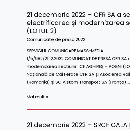
de
21 decembrie 2022 – CFR SA a s
centralizare
21
electrificarea și modernizarea s
al
decembrie
instalațiilor
(LOTUL 2)
2022
de
–
Comunicate de presa 2022
semnalizare
CFR
SERVICIUL COMUNICARE MASS-MEDIA…………………………………Te
feroviară
SA
1/5/982/21.12.2022 COMUNICAT DE PRESĂ CFR SA a
–
a
modernizarea secțiunii CF AGHIREȘ – POIENI (L
Lot
semnat
Naţională de Căi Ferate CFR SA și Asocierea 
1
contractul
(România) și SC Alstom Transport SA (Franța) …
și
pentru
Lot
electrificarea
Mai mult »
3
și
modernizarea
secțiunii
21 decembrie 2022 – SRCF GALAȚ
CF
21