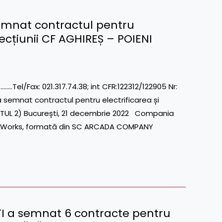
emnat contractul pentru
ecțiunii CF AGHIREȘ – POIENI
l/Fax: 021.317.74.38; int CFR:122312/122905 Nr:
 semnat contractul pentru electrificarea și
OTUL 2) București, 21 decembrie 2022 Compania
RailWorks, formată din SC ARCADA COMPANY
I a semnat 6 contracte pentru