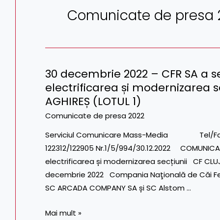
Comunicate de presa 
30 decembrie 2022 – CFR SA a 
30
electrificarea și modernizarea 
decembrie
AGHIREȘ (LOTUL 1)
2022
–
Comunicate de presa 2022
CFR
Serviciul Comunicare Mass-Media Tel/Fax: 021.
SA
122312/122905 Nr.1/5/994/30.12.2022 COMUNICA
a
electrificarea și modernizarea secțiunii CF CLU
semnat
decembrie 2022 Compania Naţională de Căi Fera
contractul
SC ARCADA COMPANY SA și SC Alstom …
pentru
electrificarea
Mai mult »
și