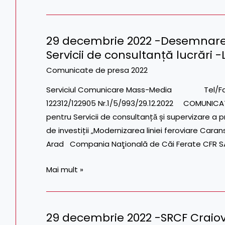
modernizarea
secțiunii
29 decembrie 2022 -Desemnare 
CF
29
Servicii de consultanță lucrări -
CLUJ
decembrie
NAPOCA
2022
Comunicate de presa 2022
–
-
Serviciul Comunicare Mass-Media Tel/Fax: 021.
AGHIREȘ
Desemnare
122312/122905 Nr.1/5/993/29.12.2022 COMUNICA
(LOTUL
ofertă
pentru Servicii de consultanțӑ și supervizare a pro
1)
căștigătoare
de investiții „Modernizarea liniei feroviare Cara
pentru
Arad Compania Naţională de Căi Ferate CFR SA
Servicii
de
Mai mult »
consultanță
lucrări
-
29 decembrie 2022 -SRCF Craio
Lot
29