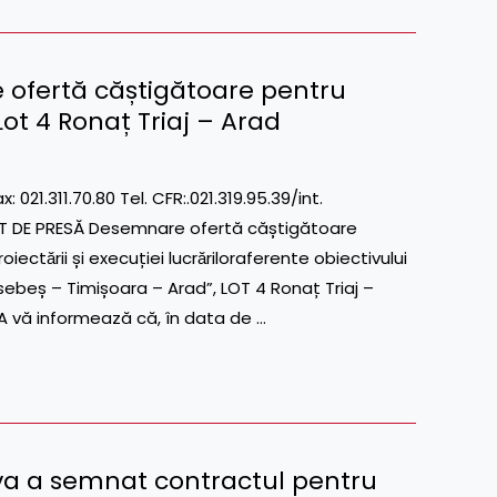
ofertă căștigătoare pentru
Lot 4 Ronaț Triaj – Arad
311.70.80 Tel. CFR:.021.319.95.39/int.
T DE PRESĂ Desemnare ofertă căștigătoare
iectӑrii și execuției lucrӑriloraferente obiectivului
nsebeș – Timișoara – Arad”, LOT 4 Ronaț Triaj –
 vă informează că, în data de …
va a semnat contractul pentru