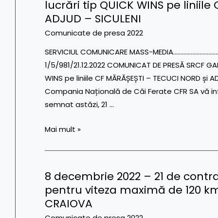
lucrări tip QUICK WINS pe liniil
AGHIREȘ
decembrie
–
ADJUD – SICULENI
2022
POIENI
–
Comunicate de presa 2022
(LOTUL
SRCF
SERVICIUL COMUNICARE MASS-MEDIA…………………………………Te
2)
GALAȚI
1/5/981/21.12.2022 COMUNICAT DE PRESĂ SRCF GAL
a
WINS pe liniile CF MĂRĂȘEȘTI – TECUCI NORD și A
semnat
Compania Națională de Căi Ferate CFR SA vă in
6
semnat astăzi, 21 …
contracte
pentru
Mai mult »
lucrări
tip
QUICK
8 decembrie 2022 – 21 de contra
WINS
8
pentru viteza maximă de 120 km
pe
decembrie
liniile
CRAIOVA
2022
CF
–
Comunicate de presa 2022