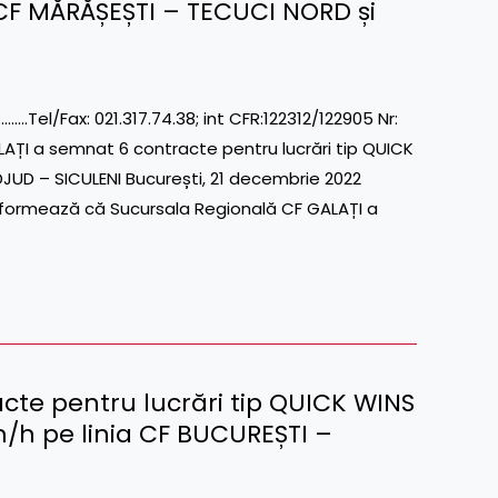
e CF MĂRĂȘEȘTI – TECUCI NORD și
l/Fax: 021.317.74.38; int CFR:122312/122905 Nr:
AȚI a semnat 6 contracte pentru lucrări tip QUICK
DJUD – SICULENI București, 21 decembrie 2022
formează că Sucursala Regională CF GALAȚI a
cte pentru lucrări tip QUICK WINS
/h pe linia CF BUCUREȘTI –