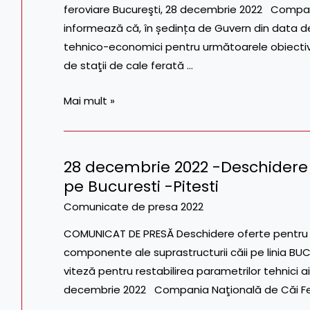
feroviare Bucureşti, 28 decembrie 2022 Compan
tehnico-
informează că, în ședința de Guvern din data de
economici
tehnico-economici pentru următoarele obiective
pentru
de staţii de cale ferată …
obiective
de
Mai mult »
investitii
feroviare
28 decembrie 2022 -Deschidere o
28
pe Bucuresti -Pitesti
decembrie
2022
Comunicate de presa 2022
-
COMUNICAT DE PRESĂ Deschidere oferte pentru ’’L
Deschidere
componente ale suprastructurii căii pe linia BUCUR
oferte
viteză pentru restabilirea parametrilor tehnici ai 
pentru
decembrie 2022 Compania Naţională de Căi Fe
Lucrari