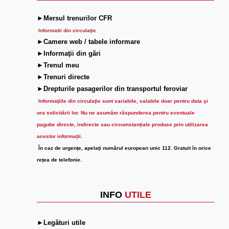
►Mersul trenurilor CFR
Informatii din circulaţie
►Camere web / tabele informare
►Informaţii din gări
►Trenul meu
►Trenuri directe
►Drepturile pasagerilor din transportul feroviar
Informaţiile din circulaţie sunt variabile, valabile doar pentru data şi
ora solicitării lor.
Nu ne asumăm răspunderea pentru eventuale
pagube directe, indirecte sau circumstanțiale produse prin utilizarea
acestor informații.
În caz de urgenţe, apelaţi numărul european unic 112. Gratuit în orice
reţea de telefonie.
INFO
UTILE
►Legături utile