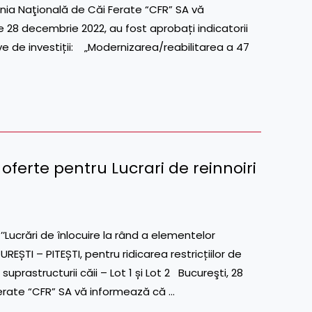
ia Naţională de Căi Ferate “CFR” SA vă
 28 decembrie 2022, au fost aprobați indicatorii
 de investiții: „Modernizarea/reabilitarea a 47
ferte pentru Lucrari de reinnoiri
ucrări de înlocuire la rând a elementelor
EȘTI – PITEȘTI, pentru ridicarea restricțiilor de
suprastructurii căii – Lot 1 și Lot 2 Bucureşti, 28
rate “CFR” SA vă informează că …