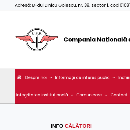
Skip
Adresă:
B-dul Dinicu Golescu, nr. 38, sector 1, cod 01
to
content
Compania Națională d
Despre noi
Informaţii de interes public
Inchir
Integritatea instituțională
Comunicare
Contact
INFO
CĂLĂTORI