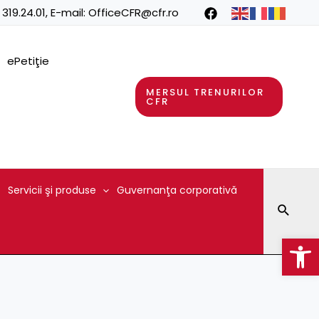
 319.24.01
, E-mail:
OfficeCFR@cfr.ro
ePetiţie
MERSUL TRENURILOR
CFR
Servicii şi produse
Guvernanţa corporativă
Searc
Op