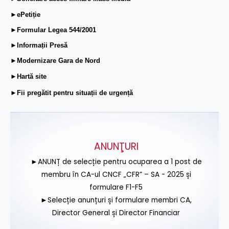
►ePetiție
►Formular Legea 544/2001
►Informații Presă
►Modernizare Gara de Nord
►Hartă site
►Fii pregătit pentru situații de urgență
ANUNŢURI
►ANUNȚ de selecție pentru ocuparea a 1 post de
membru în CA-ul CNCF „CFR” – SA - 2025 și
formulare F1-F5
►Selecție anunțuri și formulare membri CA,
Director General și Director Financiar