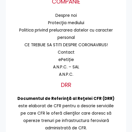
COMPANIE
Despre noi
Protecţia mediului
Politica privind prelucrarea datelor cu caracter
personal
CE TREBUIE SA STITI DESPRE CORONAVIRUS!
Contact
ePetiție
A.N.P.C. – SAL
A.N.P.C.
DRR
Documentul de Referinţă al Reţelei CFR (DRR)
este elaborat de CFR pentru a descrie serviciile
pe care CFR le oferă clienţilor care doresc să
opereze trenuri pe infrastructura feroviară
administrată de CFR.