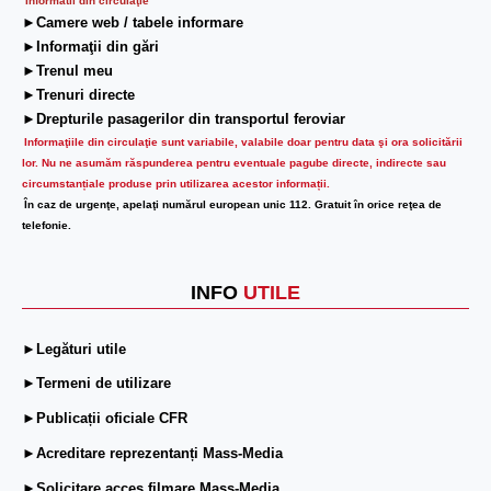
Informatii din circulaţie
►Camere web / tabele informare
►Informaţii din gări
►Trenul meu
►Trenuri directe
►Drepturile pasagerilor din transportul feroviar
Informaţiile din circulaţie sunt variabile, valabile doar pentru data şi ora solicitării
lor.
Nu ne asumăm răspunderea pentru eventuale pagube directe, indirecte sau
circumstanțiale produse prin utilizarea acestor informații.
În caz de urgenţe, apelaţi numărul european unic 112. Gratuit în orice reţea de
telefonie.
INFO
UTILE
►Legături utile
►Termeni de utilizare
►Publicații oficiale CFR
►Acreditare reprezentanți Mass-Media
►Solicitare acces filmare Mass-Media