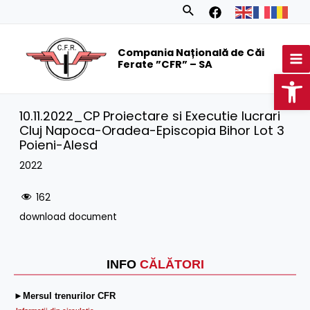
Skip
Search
to
MA
content
Compania Națională de Căi
M
Ferate ”CFR” – SA
Op
10.11.2022_CP Proiectare si Executie lucrari
Cluj Napoca-Oradea-Episcopia Bihor Lot 3
Poieni-Alesd
2022
162
download document
INFO
CĂLĂTORI
►Mersul trenurilor CFR