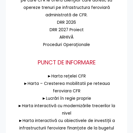
pe care CFR le oferă clienţilor care doresc să
opereze trenuri pe infrastructura feroviară
administrată de CFR.
DRR 2026
DRR 2027 Proiect
ARHIVĂ
Proceduri Operaționale
PUNCT DE INFORMARE
►Harta rețelei CFR
►Harta – Cresterea mobilitatii pe reteaua
feroviara CFR
►Lucrări în regie proprie
►Harta interactivă cu modernizările trecerilor la
nivel
►Harta interactivă cu obiectivele de investiții a
infrastructurii feroviare finanțate de la bugetul