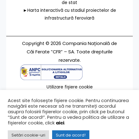
de stat
►Harta interactivă cu stadiul proiectelor de
infrastructură feroviară
Copyright © 2026 Compania Națională de
Căi Ferate ”CFR” – SA. Toate drepturile
rezervate.
Utilizare fișiere cookie
Termeni de utilizare
Acest site folosește fișiere cookie. Pentru continuarea
Contact
navigării este necesar să ne transmiteți acordul
asupra folosirii fișierelor cookie, prin click pe butonul
“Sunt de acord!”. Pentru a vedea politica de utilizare a
fișierelor cookie, click
aici
.
Ultima modificare a paginii 10/04/2024
Setări cookie-uri
Sunt de acord!