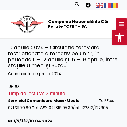
Skip
Search
to
MA
content
Compania Națională de Căi
M
Ferate ”CFR” – SA
Op
10 aprilie 2024 – Circulație feroviară
restricționată alternativ pe un fir, în
perioada 11 – 12 aprilie și 15 – 19 aprilie, între
stațiile Ulmeni și Buzău
Comunicate de presa 2024
63
Timp de lectură:
2
minute
Serviciul Comunicare Mass-Media
Tel/Fax:
021.311.70.80 Tel. CFR:.021.319.95.39/int. 122312/122905
Nr.1/
5/337/10.04.2024