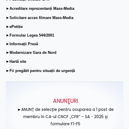
►Acreditare reprezentanți Mass-Media
►Solicitare acces filmare Mass-Media
►ePetiție
►Formular Legea 544/2001
►Informații Presă
►Modernizare Gara de Nord
►Hartă site
►Fii pregătit pentru situații de urgență
ANUNŢURI
►ANUNȚ de selecție pentru ocuparea a 1 post de
membru în CA-ul CNCF „CFR” – SA - 2025 și
formulare F1-F5