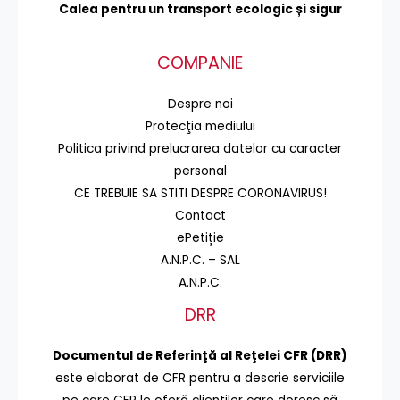
Calea pentru un transport
ecologic și sigur
COMPANIE
Despre noi
Protecţia mediului
Politica privind prelucrarea datelor cu caracter
personal
CE TREBUIE SA STITI DESPRE CORONAVIRUS!
Contact
ePetiție
A.N.P.C. – SAL
A.N.P.C.
DRR
Documentul de Referinţă al Reţelei CFR (DRR)
este elaborat de CFR pentru a descrie serviciile