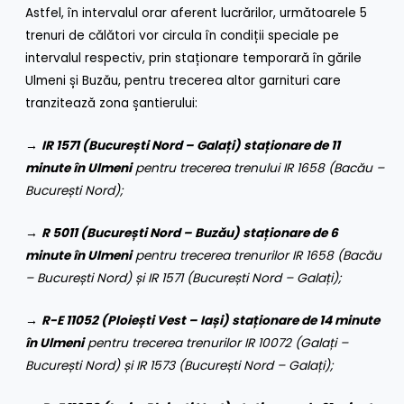
Astfel, în intervalul orar aferent lucrărilor, următoarele 5
trenuri de călători vor circula în condiții speciale pe
intervalul respectiv, prin staționare temporară în gările
Ulmeni și Buzău, pentru trecerea altor garnituri care
tranzitează zona șantierului:
→
IR 1571 (București Nord – Galați) staționare de 11
minute în Ulmeni
pentru trecerea trenului IR 1658 (Bacău –
București Nord);
→
R
5011 (București Nord – Buzău) staționare de 6
minute în Ulmeni
pentru trecerea trenurilor IR 1658 (Bacău
– București Nord) și IR 1571 (București Nord – Galați);
→
R-E
11052 (Ploiești Vest – Iași) staționare de 14 minute
în Ulmeni
pentru trecerea trenurilor IR 10072 (
Galați –
București Nord)
și IR 1573 (București Nord – Galați);