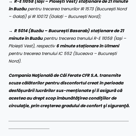
→
R-E
11058 (Iași – Ploiești Vest)
staționare de 21 minute
în Buzău
pentru trecerea trenurilor IR 1573 (București Nord
– Galați) și IR 10072 (
Galați – București Nord);
→
R
5014 (Buzău – București Basarab)
staționare de 21
minute în Buzău
pentru trecerea trenului
R-E
11058 (Iași –
Ploiești Vest), respectiv
6 minute staționare în Ulmeni
pentru trecerea trenului IC 552 (Suceava – București
Nord).
Compania Naţională de Căi Ferate CFR S.A. transmite
scuze călătorilor pentru disconfortul creat în perioada
desfășurării lucrărilor sus-menționate şi îi asigură că
acestea au drept scop îmbunătăţirea condiţiilor de
circulaţie, prin creşterea gradului de confort şi siguranţă.
……………………………………………………………………………………………………………………
………………………………………