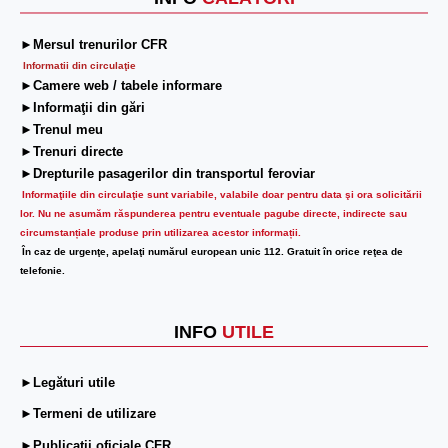
►Mersul trenurilor CFR
Informatii din circulaţie
►Camere web / tabele informare
►Informaţii din gări
►Trenul meu
►Trenuri directe
►Drepturile pasagerilor din transportul feroviar
Informaţiile din circulaţie sunt variabile, valabile doar pentru data şi ora solicitării
lor.
Nu ne asumăm răspunderea pentru eventuale pagube directe, indirecte sau
circumstanțiale produse prin utilizarea acestor informații.
În caz de urgenţe, apelaţi numărul european unic 112. Gratuit în orice reţea de
telefonie.
INFO
UTILE
►Legături utile
►Termeni de utilizare
►Publicații oficiale CFR