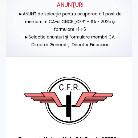
ANUNŢURI
►ANUNȚ de selecție pentru ocuparea a 1 post de
membru în CA-ul CNCF „CFR” – SA - 2025 și
formulare F1-F5
►Selecție anunțuri și formulare membri CA,
Director General și Director Financiar