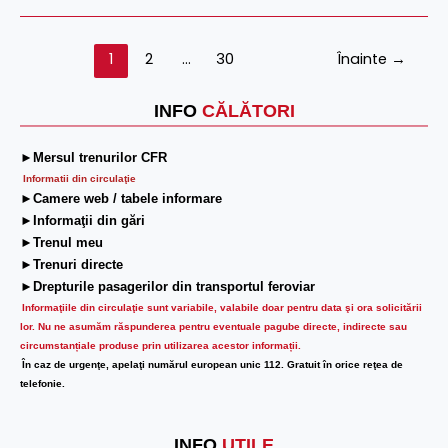
Contractul
Colectiv
1
2
…
30
Înainte
→
de
Muncă
INFO
CĂLĂTORI
►Mersul trenurilor CFR
Informatii din circulaţie
►Camere web / tabele informare
►Informaţii din gări
►Trenul meu
►Trenuri directe
►Drepturile pasagerilor din transportul feroviar
Informaţiile din circulaţie sunt variabile, valabile doar pentru data şi ora solicitării
lor.
Nu ne asumăm răspunderea pentru eventuale pagube directe, indirecte sau
circumstanțiale produse prin utilizarea acestor informații.
În caz de urgenţe, apelaţi numărul european unic 112. Gratuit în orice reţea de
telefonie.
INFO
UTILE