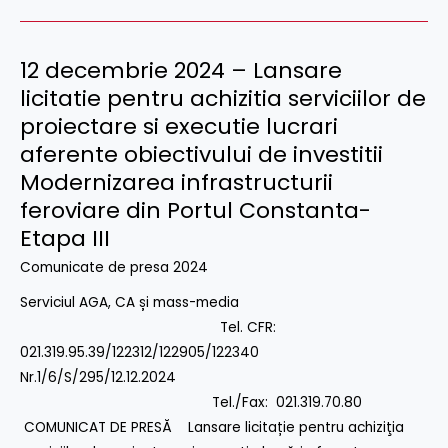
VADU
LAT
–
12 decembrie 2024 – Lansare
12
VIDELE
decembrie
licitatie pentru achizitia serviciilor de
2024
proiectare si executie lucrari
–
aferente obiectivului de investitii
Lansare
Modernizarea infrastructurii
licitatie
feroviare din Portul Constanta-
pentru
Etapa III
achizitia
Comunicate de presa 2024
serviciilor
de
Serviciul AGA, CA și mass-media
proiectare
Tel. CFR:
si
021.319.95.39/122312/122905/122340
executie
Nr.1/6/S/295/12.12.2024
lucrari
Tel./Fax: 021.319.70.80
aferente
COMUNICAT DE PRESĂ Lansare licitație pentru achiziţia
obiectivului