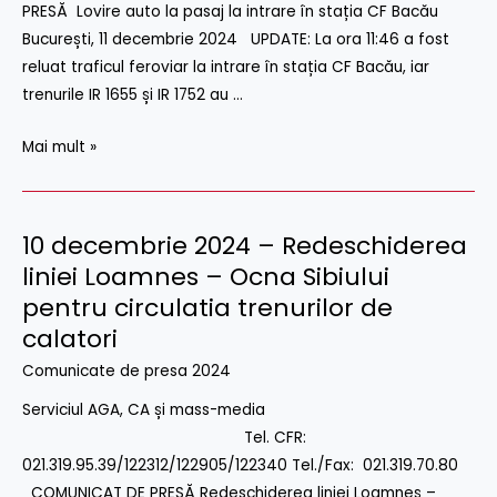
PRESĂ Lovire auto la pasaj la intrare în stația CF Bacău
CF
București, 11 decembrie 2024 UPDATE: La ora 11:46 a fost
Bacau
reluat traficul feroviar la intrare în stația CF Bacău, iar
trenurile IR 1655 și IR 1752 au …
Mai mult »
10 decembrie 2024 – Redeschiderea
10
decembrie
liniei Loamnes – Ocna Sibiului
2024
pentru circulatia trenurilor de
–
calatori
Redeschiderea
Comunicate de presa 2024
liniei
Loamnes
Serviciul AGA, CA și mass-media
–
Tel. CFR:
Ocna
021.319.95.39/122312/122905/122340 Tel./Fax: 021.319.70.80
Sibiului
COMUNICAT DE PRESĂ Redeschiderea liniei Loamneș –