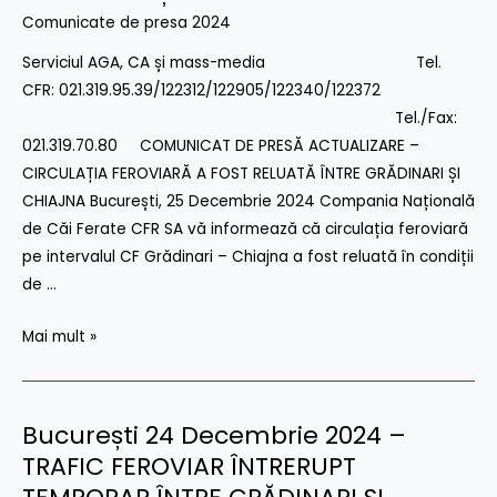
–
Comunicate de presa 2024
ACTUALIZARE
–
Serviciul AGA, CA și mass-media Tel.
CIRCULAȚIA
CFR: 021.319.95.39/122312/122905/122340/122372
FEROVIARĂ
Tel./Fax:
A
021.319.70.80 COMUNICAT DE PRESĂ ACTUALIZARE –
FOST
CIRCULAȚIA FEROVIARĂ A FOST RELUATĂ ÎNTRE GRĂDINARI ȘI
RELUATĂ
CHIAJNA București, 25 Decembrie 2024 Compania Națională
ÎNTRE
de Căi Ferate CFR SA vă informează că circulația feroviară
GRĂDINARI
pe intervalul CF Grădinari – Chiajna a fost reluată în condiții
ȘI
de …
CHIAJNA
Mai mult »
București 24 Decembrie 2024 –
București
24
TRAFIC FEROVIAR ÎNTRERUPT
Decembrie