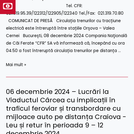
tracțiune
Tel. CFR:
electrică
021.319.95.39/122312/122905/122340 Tel./Fax: 021.319.70.80
este
COMUNICAT DE PRESĂ Circulația trenurilor cu tracțiune
întreruptă
electrică este întreruptă între stațiile Orșova – Valea
între
Cernei București, 08 decembrie 2024 Compania Naţională
stațiile
de Căi Ferate “CFR” SA vă informează că, începând cu ora
Orșova
04:50 a fost întreruptă circulația trenurilor pe distanța …
–
Mai mult »
Valea
Cernei
06 decembrie 2024 – Lucrări la
06
decembrie
Viaductul Cârcea cu implicații în
2024
traficul feroviar și transbordare cu
–
mijloace auto pe distanța Craiova -
Lucrări
Leu și retur în perioada 9 – 12
la
decembrie 2024