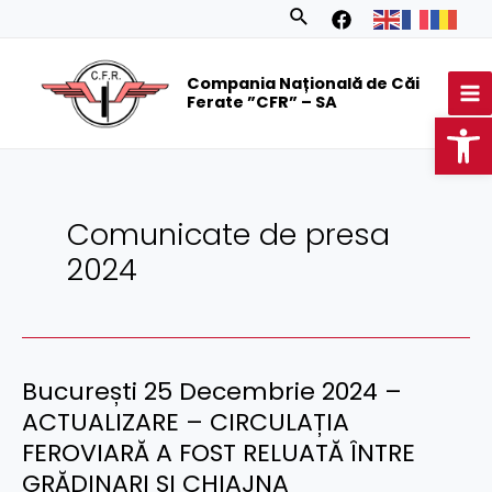
Skip
Posts
Search
to
navigation
MA
content
Compania Națională de Căi
M
Ferate ”CFR” – SA
Op
Comunicate de presa
2024
București 25 Decembrie 2024 –
București
25
ACTUALIZARE – CIRCULAȚIA
Decembrie
FEROVIARĂ A FOST RELUATĂ ÎNTRE
2024
GRĂDINARI ȘI CHIAJNA