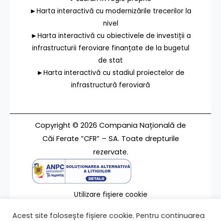
►Harta interactivă cu modernizările trecerilor la
nivel
►Harta interactivă cu obiectivele de investiții a
infrastructurii feroviare finanțate de la bugetul
de stat
►Harta interactivă cu stadiul proiectelor de
infrastructură feroviară
Copyright © 2026 Compania Națională de
Căi Ferate ”CFR” – SA. Toate drepturile
rezervate.
Utilizare fișiere cookie
Termeni de utilizare
Acest site folosește fișiere cookie. Pentru continuarea
Contact