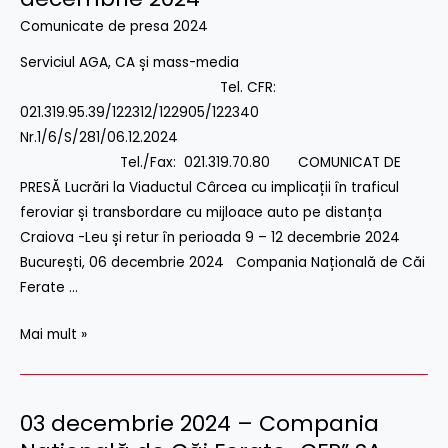
Viaductul
Comunicate de presa 2024
Cârcea
cu
Serviciul AGA, CA și mass-media
implicații
Tel. CFR:
în
021.319.95.39/122312/122905/122340
traficul
Nr.1/6/S/281/06.12.2024
feroviar
Tel./Fax: 021.319.70.80 COMUNICAT DE
și
PRESĂ Lucrări la Viaductul Cârcea cu implicații în traficul
transbordare
feroviar și transbordare cu mijloace auto pe distanța
cu
Craiova -Leu și retur în perioada 9 – 12 decembrie 2024
mijloace
București, 06 decembrie 2024 Compania Națională de Căi
auto
Ferate …
pe
distanța
Mai mult »
Craiova
-
Leu
03 decembrie 2024 – Compania
03
și
decembrie