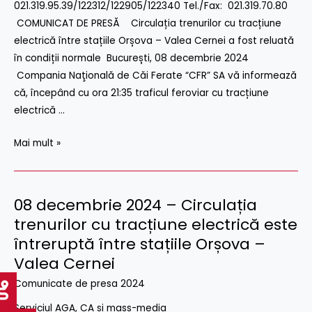
electrica
021.319.95.39/122312/122905/122340 Tel./Fax: 021.319.70.80
intre
COMUNICAT DE PRESĂ Circulația trenurilor cu tracțiune
statiile
electrică între stațiile Orșova – Valea Cernei a fost reluată
Orsova
în condiții normale București, 08 decembrie 2024
–
Compania Naţională de Căi Ferate “CFR” SA vă informează
Valea
că, începând cu ora 21:35 traficul feroviar cu tracțiune
Cernei
electrică …
a
Mai mult »
fost
reluata
in
conditii
08 decembrie 2024 – Circulația
08
normale
decembrie
trenurilor cu tracțiune electrică este
2024
întreruptă între stațiile Orșova –
–
Valea Cernei
Circulația
Comunicate de presa 2024
trenurilor
cu
Serviciul AGA, CA și mass-media