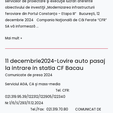
serviciilor de proiectare şi execuţie lucrări aferente
de
obiectivului de investiţii „Modernizarea infrastructurii
investitii
feroviare din Portul Constanța – Etapa III” București, 12
Modernizarea
decembrie 2024 Compania Naţională de Căi Ferate “CFR”
infrastructurii
SA vă informează …
feroviare
din
Mai mult »
Portul
Constanta-
Etapa
11 decembrie2024-Lovire auto pasaj
11
III
decembrie2024-
la intrare in statia CF Bacau
Lovire
Comunicate de presa 2024
auto
Serviciul AGA, CA și mass-media
pasaj
Tel. CFR:
la
021.319.95.39/122312/122905/122340
intrare
Nr.1/6/S/293/11.12.2024
in
Tel./Fax: 021.319.70.80 COMUNICAT DE
statia