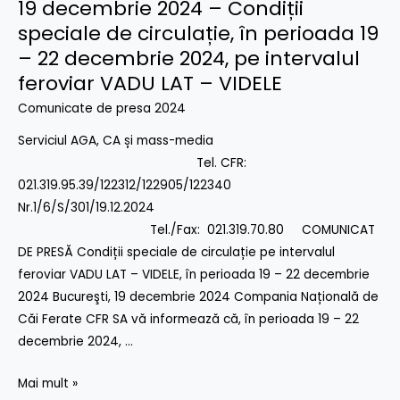
19 decembrie 2024 – Condiții
19
decembrie
speciale de circulație, în perioada 19
2024
– 22 decembrie 2024, pe intervalul
–
feroviar VADU LAT – VIDELE
Condiții
Comunicate de presa 2024
speciale
de
Serviciul AGA, CA și mass-media
circulație,
Tel. CFR:
în
021.319.95.39/122312/122905/122340
perioada
Nr.1/6/S/301/19.12.2024
19
Tel./Fax: 021.319.70.80 COMUNICAT
–
DE PRESĂ Condiții speciale de circulație pe intervalul
22
feroviar VADU LAT – VIDELE, în perioada 19 – 22 decembrie
decembrie
2024 Bucureşti, 19 decembrie 2024 Compania Națională de
2024,
Căi Ferate CFR SA vă informează că, în perioada 19 – 22
pe
decembrie 2024, …
intervalul
Mai mult »
feroviar