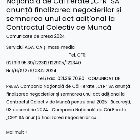
Națională de Căi Ferate „CFR” SA
retur
2024
anunță finalizarea negocierilor și
în
–
semnarea unui act adițional la
perioada
Compania
Contractul Colectiv de Muncă
9
Națională
–
Comunicate de presa 2024
de
12
Căi
Serviciul AGA, CA și mass-media
decembrie
Ferate
Tel. CFR:
2024
„CFR”
021.319.95.39/122312/122905/122340
SA
Nr.1/6/S/276/03.12.2024
anunță
Tel./Fax: 021.319.70.80 COMUNICAT DE
finalizarea
PRESĂ Compania Națională de Căi Ferate „CFR” SA anunță
negocierilor
finalizarea negocierilor și semnarea unui act adițional la
și
Contractul Colectiv de Muncă pentru anul 2025 București,
semnarea
03 decembrie 2024 Compania Națională de Căi Ferate
unui
„CFR” SA anunță finalizarea negocierilor cu …
act
adițional
Mai mult »
la