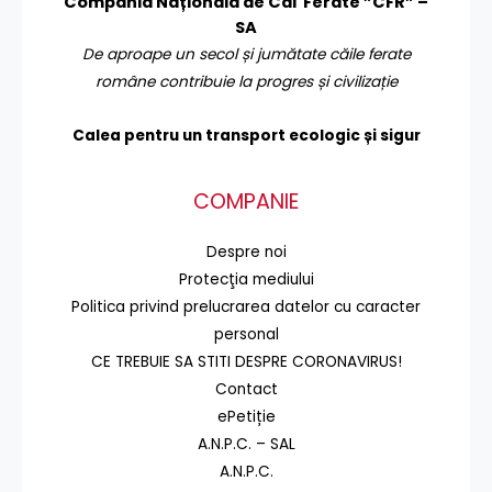
Compania Națională de Căi Ferate ”CFR” –
SA
De aproape un secol și jumătate căile ferate
române contribuie la progres și civilizație
Calea pentru un transport
ecologic și sigur
COMPANIE
Despre noi
Protecţia mediului
Politica privind prelucrarea datelor cu caracter
personal
CE TREBUIE SA STITI DESPRE CORONAVIRUS!
Contact
ePetiție
A.N.P.C. – SAL
A.N.P.C.