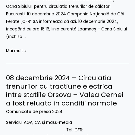
pentru
Ocna Sibiului pentru circulația trenurilor de călători
circulatia
București, 10 decembrie 2024 Compania Naţională de Căi
trenurilor
Ferate „CFR” SA informează că azi, 10 decembrie 2024,
de
începând cu ora 16:16, linia curentă Loamneș – Ocna Sibiului
calatori
(închisă …
Mai mult »
08 decembrie 2024 – Circulatia
08
decembrie
trenurilor cu tractiune electrica
2024
intre statiile Orsova – Valea Cernei
–
a fost reluata in conditii normale
Circulatia
Comunicate de presa 2024
trenurilor
cu
Serviciul AGA, CA și mass-media
tractiune
Tel. CFR: