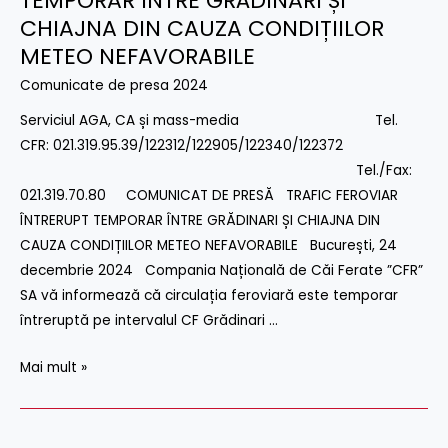
TEMPORAR ÎNTRE GRĂDINARI ȘI
2024
CHIAJNA DIN CAUZA CONDIȚIILOR
–
METEO NEFAVORABILE
TRAFIC
Comunicate de presa 2024
FEROVIAR
ÎNTRERUPT
Serviciul AGA, CA și mass-media Tel.
TEMPORAR
CFR: 021.319.95.39/122312/122905/122340/122372
ÎNTRE
Tel./Fax:
GRĂDINARI
021.319.70.80 COMUNICAT DE PRESĂ TRAFIC FEROVIAR
ȘI
ÎNTRERUPT TEMPORAR ÎNTRE GRĂDINARI ȘI CHIAJNA DIN
CHIAJNA
CAUZA CONDIȚIILOR METEO NEFAVORABILE București, 24
DIN
decembrie 2024 Compania Națională de Căi Ferate ”CFR”
CAUZA
SA vă informează că circulația feroviară este temporar
CONDIȚIILOR
întreruptă pe intervalul CF Grădinari …
METEO
NEFAVORABILE
Mai mult »