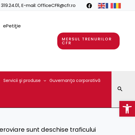
 319.24.01
, E-mail:
OfficeCFR@cfr.ro
ePetiţie
MERSUL TRENURILOR
CFR
Servicii şi produse
Guvernanţa corporativă
Searc
Op
eroviare sunt deschise traficului