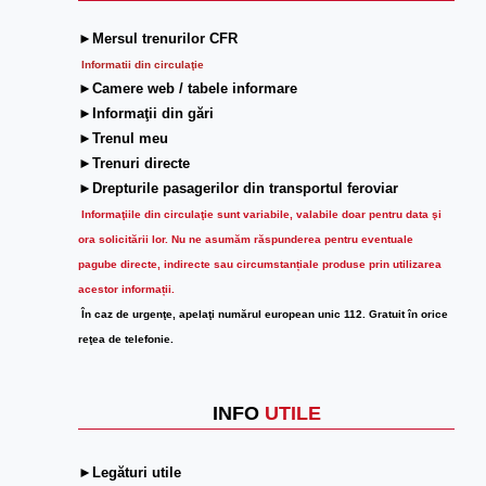
►Mersul trenurilor CFR
Informatii din circulaţie
►Camere web / tabele informare
►Informaţii din gări
►Trenul meu
►Trenuri directe
►Drepturile pasagerilor din transportul feroviar
Informaţiile din circulaţie sunt variabile, valabile doar pentru data şi
ora solicitării lor.
Nu ne asumăm răspunderea pentru eventuale
pagube directe, indirecte sau circumstanțiale produse prin utilizarea
acestor informații.
În caz de urgenţe, apelaţi numărul european unic 112. Gratuit în orice
reţea de telefonie.
INFO
UTILE
►Legături utile