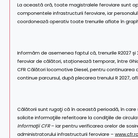
La această oră, toate magistralele feroviare sunt o
componentele infrastructurii feroviare, iar personalu
coordonează operativ toate trenurile aflate în graph
Informăm de asemenea faptul că, trenurile R2027 și 
feroviar de călători, staționează temporar, între Ghi
CFR Călători locomotive Diesel, pentru continuarea c
continue parcursul, după plecarea trenului R 2027, aflat
Călătorii sunt rugaţi că în această perioadă, în car
solicite informaţiile referitoare la condiţiile de circul
Informaţii CFR
– iar pentru verificarea orelor de sosi
administratorului infrastructurii feroviare –
www.cfr.r