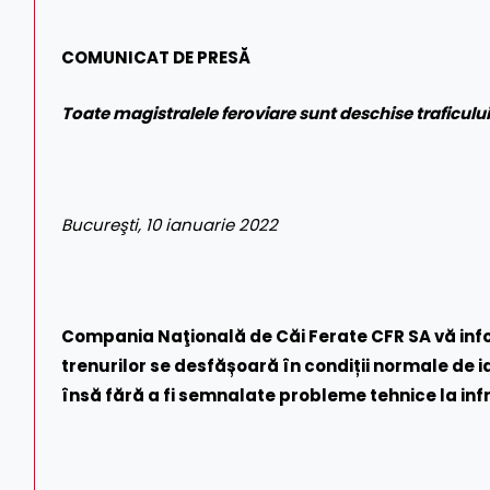
COMUNICAT DE PRESĂ
Toate magistralele feroviare sunt deschise traficului
Bucureşti, 10 ianuarie 2022
Compania Naţională de Căi Ferate CFR SA vă inf
trenurilor se desfășoară în condiții normale de ia
însă fără a fi semnalate probleme tehnice la inf