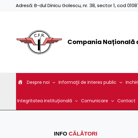
Skip
Adresă:
B-dul Dinicu Golescu, nr. 38, sector 1, cod 01
to
content
Compania Națională d
Despre noi
Informaţii de interes public
Inchir
Integritatea instituțională
Comunicare
Contact
INFO
CĂLĂTORI