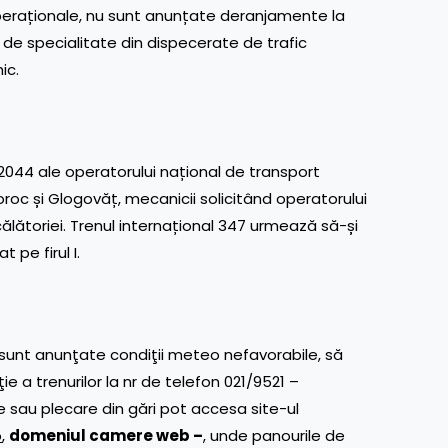
peraționale, nu sunt anunțate deranjamente la
l de specialitate din dispecerate de trafic
ic.
2044 ale operatorului național de transport
oroc și Glogovăț, mecanicii solicitând operatorului
ălătoriei. Trenul internațional 347 urmează să-și
 pe firul I.
e sunt anunţate condiţii meteo nefavorabile, să
aţie a trenurilor la nr de telefon 021/9521 –
re sau plecare din gări pot accesa site-ul
o
,
domeniul camere web –
, unde panourile de