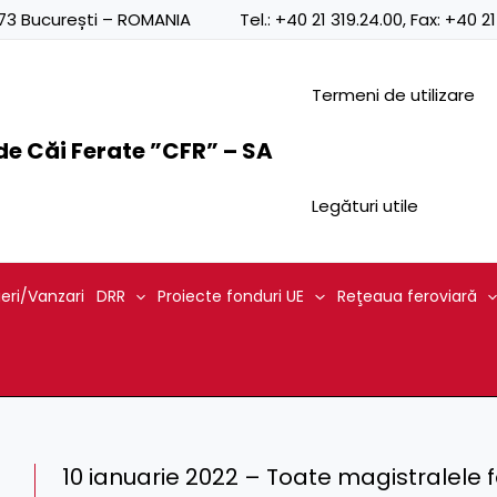
0873 București – ROMANIA
Tel.:
+40 21 319.24.00
, Fax:
+40 21
Termeni de utilizare
e Căi Ferate ”CFR” – SA
Legături utile
ieri/Vanzari
DRR
Proiecte fonduri UE
Reţeaua feroviară
10 ianuarie 2022 – Toate magistralele f