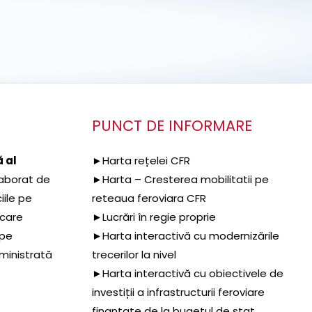
PUNCT DE INFORMARE
 al
►Harta rețelei CFR
aborat de
►Harta – Cresterea mobilitatii pe
iile pe
reteaua feroviara CFR
 care
►Lucrări în regie proprie
 pe
►Harta interactivă cu modernizările
dministrată
trecerilor la nivel
►Harta interactivă cu obiectivele de
investiții a infrastructurii feroviare
finanțate de la bugetul de stat