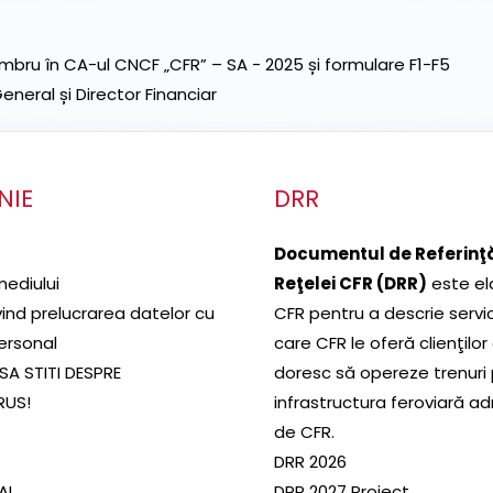
ru în CA-ul CNCF „CFR” – SA - 2025 și formulare F1-F5
neral și Director Financiar
NIE
DRR
Documentul de Referinţă
mediului
Reţelei CFR (DRR)
este el
ivind prelucrarea datelor cu
CFR pentru a descrie servic
ersonal
care CFR le oferă clienţilor
SA STITI DESPRE
doresc să opereze trenuri
RUS!
infrastructura feroviară a
de CFR.
DRR 2026
SAL
DRR 2027 Proiect