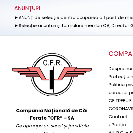
ANUNŢURI
►ANUNȚ de selecție pentru ocuparea a 1 post de memb
►Selecție anunțuri și formulare membri CA, Director Ge
COMPA
Despre noi
Protecţia 
Politica pr
caracter p
CE TREBUIE 
CORONAVI
Compania Națională de Căi
Contact
Ferate ”CFR” – SA
ePetiție
De aproape un secol și jumătate
A.N.P.C. – 