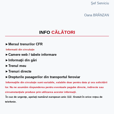
Şef Serviciu
Oana BRÂNZAN
INFO
CĂLĂTORI
►Mersul trenurilor CFR
Informatii din circulaţie
►Camere web / tabele informare
►Informaţii din gări
►Trenul meu
►Trenuri directe
►Drepturile pasagerilor din transportul feroviar
Informaţiile din circulaţie sunt variabile, valabile doar pentru data şi ora solicitării
lor.
Nu ne asumăm răspunderea pentru eventuale pagube directe, indirecte sau
circumstanțiale produse prin utilizarea acestor informații.
În caz de urgenţe, apelaţi numărul european unic 112. Gratuit în orice reţea de
telefonie.