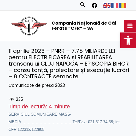
Skip
Search
to
MA
content
Compania Națională de Căi
M
Ferate ”CFR” – SA
Op
11 aprilie 2023 – PNRR – 7,75 MILIARDE LEI
pentru ELECTRIFICAREA și REABILITAREA
tronsonului CLUJ NAPOCA – EPISCOPIA BIHOR
– consultanță, proiectare și execuție lucrări
– 8 CONTRACTE semnate
Comunicate de presa 2023
235
Timp de lectură:
4
minute
SERVICIUL COMUNICARE MASS-
MEDIA…………………………………Tel/Fax: 021.317.74.38; int
CFR:122312/122905