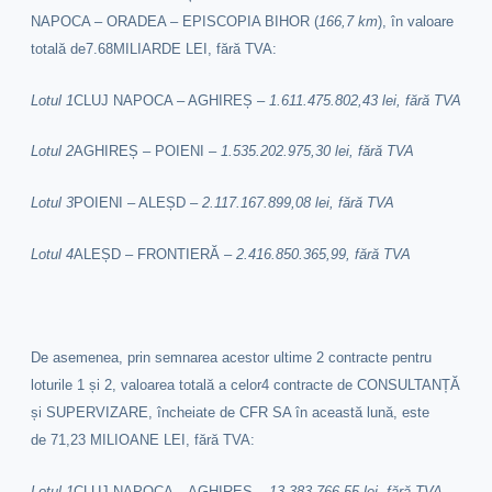
NAPOCA – ORADEA – EPISCOPIA BIHOR
(
166,7 km
)
,
în valoare
totală de
7.68MILIARDE LEI, fără TVA:
Lotul 1
CLUJ NAPOCA – AGHIREȘ –
1.611.475.802,43 lei, fără TVA
Lotul 2
AGHIREȘ – POIENI –
1.535.202.975,30 lei, fără TVA
Lotul 3
POIENI – ALEȘD –
2.117.167.899,08 lei, fără TVA
Lotul 4
ALEȘD – FRONTIERĂ –
2.416.850.365,99, fără TVA
De asemenea, prin semnarea acestor ultime 2 contracte pentru
loturile 1 și 2
,
valoarea totală a celor
4 contracte de CONSULTANȚĂ
și SUPERVIZARE,
încheiate de CFR SA în această lună, este
de
71,23 MILIOANE LEI, fără TVA
:
Lotul 1
CLUJ NAPOCA – AGHIREȘ –
13.383.766,55 lei, fără TVA