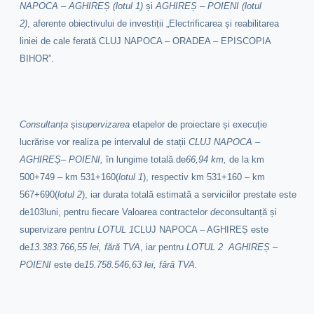
NAPOCA – AGHIREȘ
(lotul 1)
și
AGHIREȘ – POIENI (lotul
2)
,
aferente obiectivului de investiții
„Electrificarea și reabilitarea
liniei de cale ferată CLUJ NAPOCA – ORADEA – EPISCOPIA
BIHOR”.
Consultanța
și
supervizarea
etapelor de proiectare și execuție
lucrărise vor realiza pe intervalul de stații
CLUJ NAPOCA –
AGHIREȘ
–
POIENI,
în lungime totală de
66,94 km,
de la km
500+749 – km 531+160(
lotul 1
), respectiv km 531+160 – km
567+690(
lotul 2
), iar durata totală estimată a serviciilor prestate este
de103luni, pentru fiecare Valoarea contractelor
de
consultanță și
supervizare
pentru
LOTUL 1
CLUJ NAPOCA – AGHIREȘ
este
de
13.383.766,55 lei, fără TVA
, iar pentru
LOTUL 2
AGHIREȘ –
POIENI
este de
15.758.546,63 lei, fără TVA.