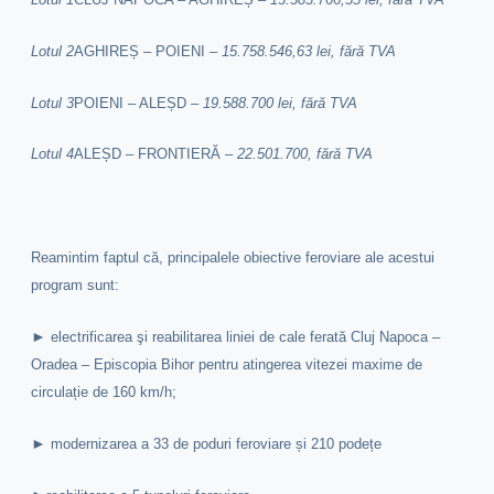
Lotul 2
AGHIREȘ – POIENI –
15.758.546,63 lei, fără TVA
Lotul 3
POIENI – ALEȘD –
19.588.700 lei, fără TVA
Lotul 4
ALEȘD – FRONTIERĂ –
22.501.700, fără TVA
Reamintim faptul că, principalele obiective feroviare ale acestui
program sunt:
►
electrificarea şi reabilitarea liniei de cale ferată Cluj Napoca –
Oradea – Episcopia Bihor pentru atingerea vitezei maxime de
circulație de 160 km/h;
►
modernizarea a 33 de poduri feroviare și 210 podețe