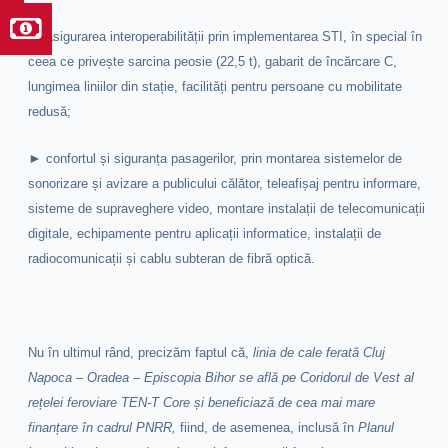
►
asigurarea interoperabilității prin implementarea STI, în special în
ceea ce privește sarcina peosie (22,5 t), gabarit de încărcare C,
lungimea liniilor din stație, facilități pentru persoane cu mobilitate
redusă;
►
confortul și siguranța pasagerilor, prin montarea sistemelor de
sonorizare și avizare a publicului călător, teleafișaj pentru informare,
sisteme de supraveghere video, montare instalații de telecomunicații
digitale, echipamente pentru aplicații informatice, instalații de
radiocomunicații și cablu subteran de fibră optică.
Nu în ultimul rând, precizăm faptul că,
linia de cale ferată Cluj
Napoca – Oradea – Episcopia Bihor se află pe Coridorul de Vest al
rețelei feroviare TEN-T Core și beneficiază de cea mai mare
finanțare în cadrul PNRR,
fiind, de asemenea, inclusă în
Planul