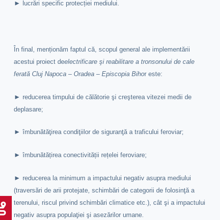
►
lucrări specific protecției mediului.
În final, menționăm faptul că, scopul general ale implementării
acestui proiect de
electrificare şi reabilitare a tronsonului de cale
ferată Cluj Napoca – Oradea – Episcopia Biho
r este:
►
reducerea timpului de călătorie şi creşterea vitezei medii de
deplasare;
►
îmbunătăţirea condiţiilor de siguranţă a traficului feroviar;
►
îmbunătățirea conectivității rețelei feroviare;
►
reducerea la minimum a impactului negativ asupra mediului
(traversări de arii protejate, schimbări de categorii de folosinţă a
terenului, riscul privind schimbări climatice etc.), cât şi a impactului
negativ asupra populaţiei şi asezărilor umane.