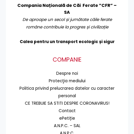
Compania Națională de Căi Ferate ”CFR” –
SA
De aproape un secol și jumătate căile ferate
române contribuie la progres și civilizație
Calea pentru un transport
ecologic și sigur
COMPANIE
Despre noi
Protecţia mediului
Politica privind prelucrarea datelor cu caracter
personal
CE TREBUIE SA STITI DESPRE CORONAVIRUS!
Contact
ePetiție
A.N.P.C. – SAL
A.N.P.C.