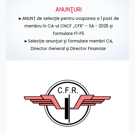
ANUNŢURI
►ANUNȚ de selecție pentru ocuparea a 1 post de
membru în CA-ul CNCF „CFR” – SA - 2025 și
formulare F1-F5
►Selecție anunțuri și formulare membri CA,
Director General și Director Financiar