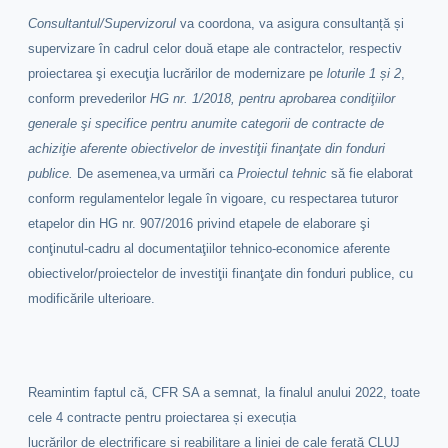
Consultantul/Supervizorul
va coordona, va asigura consultanță și
supervizare în cadrul celor două etape ale contractelor, respectiv
proiectarea şi execuţia lucrărilor de modernizare pe
loturile 1 și 2
,
conform prevederilor
HG nr. 1/2018, pentru aprobarea condiţiilor
generale şi specifice pentru anumite categorii de contracte de
achiziţie aferente obiectivelor de investiţii finanţate din fonduri
publice.
De asemenea,va urmări ca
Proiectul tehnic
să fie elaborat
conform regulamentelor legale în vigoare, cu respectarea tuturor
etapelor din HG nr. 907/2016 privind etapele de elaborare şi
conţinutul-cadru al documentaţiilor tehnico-economice aferente
obiectivelor/proiectelor de investiţii finanţate din fonduri publice, cu
modificările ulterioare.
Reamintim faptul că,
CFR SA a semnat, la finalul anului 2022, toate
cele
4 contracte
pentru
proiectarea și execuția
lucrărilor
de
electrificare și reabilitare a liniei de cale ferată CLUJ