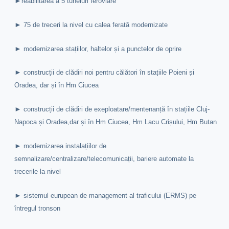
►
reabilitarea a 5 tuneluri feroviare
►
75 de treceri la nivel cu calea ferată modernizate
►
modernizarea stațiilor, haltelor și a punctelor de oprire
►
construcții de clădiri noi pentru călători în stațiile Poieni și
Oradea, dar și în Hm Ciucea
►
construcții de clădiri de exeploatare/mentenanță în stațiile Cluj-
Napoca și Oradea,dar și în Hm Ciucea, Hm Lacu Crișului, Hm Butan
►
modernizarea instalațiilor de
semnalizare/centralizare/telecomunicații, bariere automate la
trecerile la nivel
►
sistemul eurupean de management al traficului (ERMS) pe
întregul tronson