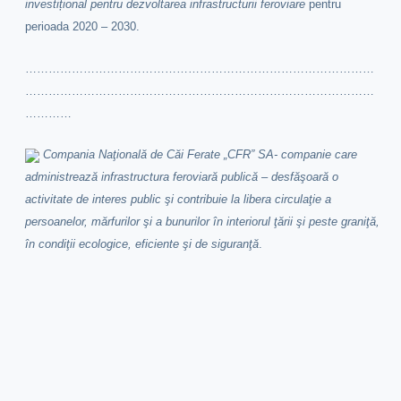
investițional pentru dezvoltarea infrastructurii feroviare
pentru
perioada 2020 – 2030.
………………………………………………………………………………
………………………………………………………………………………
…………
Compania Naţională de Căi Ferate „CFR” SA- companie care
administrează infrastructura feroviară publică – desfăşoară o
activitate de interes public şi contribuie la libera circulaţie a
persoanelor, mărfurilor şi a bunurilor în interiorul ţării şi peste graniţă,
în condiţii ecologice, eficiente şi de siguranţă
.