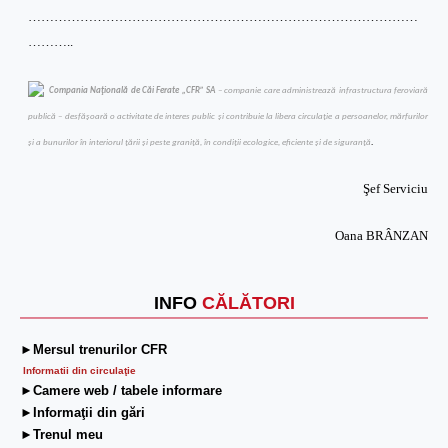
………………………………………………………………………………
………..
Compania Naţională de Căi Ferate „CFR” SA
– companie care administrează infrastructura feroviară
publică – desfăşoară o activitate de interes public şi contribuie la libera circulaţie a persoanelor, mărfurilor
şi a bunurilor în interiorul ţării şi peste graniţă, în condiţii ecologice, eficiente şi de siguranţă
.
Şef Serviciu
Oana BRÂNZAN
INFO
CĂLĂTORI
►Mersul trenurilor CFR
Informatii din circulaţie
►Camere web / tabele informare
►Informaţii din gări
►Trenul meu