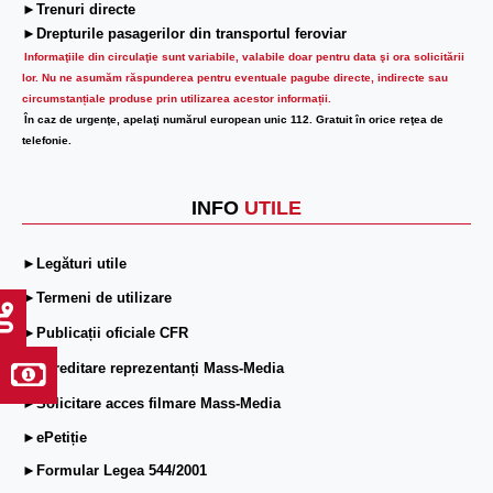
►Trenuri directe
►Drepturile pasagerilor din transportul feroviar
Informaţiile din circulaţie sunt variabile, valabile doar pentru data şi ora solicitării
lor.
Nu ne asumăm răspunderea pentru eventuale pagube directe, indirecte sau
circumstanțiale produse prin utilizarea acestor informații.
În caz de urgenţe, apelaţi numărul european unic 112. Gratuit în orice reţea de
telefonie.
INFO
UTILE
►Legături utile
►Termeni de utilizare
►Publicații oficiale CFR
►Acreditare reprezentanți Mass-Media
►Solicitare acces filmare Mass-Media
►ePetiție
►Formular Legea 544/2001