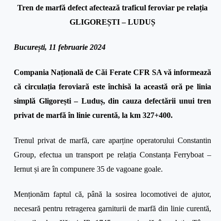
Tren de marfă defect afectează traficul feroviar pe relația
GLIGOREȘTI – LUDUȘ
București, 11 februarie 2024
Compania Națională de Căi Ferate CFR SA vă informează
că circulația feroviară este închisă la această oră pe linia
simplă Gligorești – Luduș, din cauza defectării unui tren
privat de marfă în linie curentă, la km 327+400.
Trenul privat de marfă, care aparține operatorului Constantin
Group, efectua un transport pe relația Constanța Ferryboat –
Iernut și are în compunere 35 de vagoane goale.
Menționăm faptul că, până la sosirea locomotivei de ajutor,
necesară pentru retragerea garniturii de marfă din linie curentă,