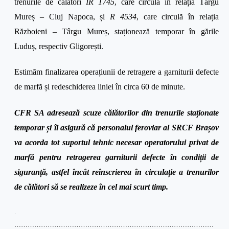
trenurile de călători
IR 1745
, care circulă în relația Târgu
Mureș – Cluj Napoca, și
R 4534
, care circulă în relația
Războieni – Târgu Mureș, staționează temporar în gările
Luduș, respectiv Gligorești.
Estimăm finalizarea operațiunii de retragere a garniturii defecte
de marfă și redeschiderea liniei în circa 60 de minute.
CFR SA adresează scuze călătorilor din trenurile staționate
temporar și îi asigură că personalul feroviar al SRCF Brașov
va acorda tot suportul tehnic necesar operatorului privat de
marfă pentru retragerea garniturii defecte în condiții de
siguranță, astfel încât reînscrierea în circulație a trenurilor
de călători să se realizeze în cel mai scurt timp.
.
………………………………………………………………………………