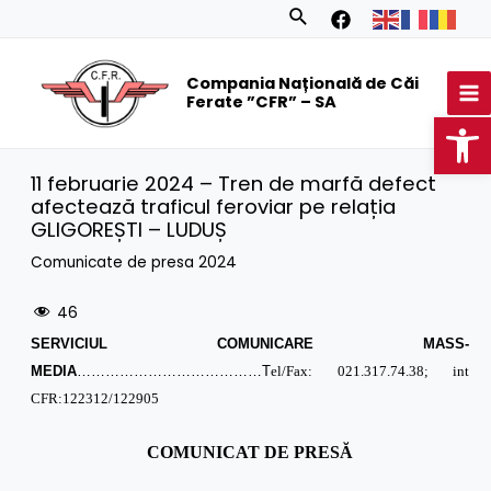
Skip
Search
to
MA
content
Compania Națională de Căi
M
Ferate ”CFR” – SA
Op
11 februarie 2024 – Tren de marfă defect
afectează traficul feroviar pe relația
GLIGOREȘTI – LUDUȘ
Comunicate de presa 2024
46
SERVICIUL COMUNICARE MASS-
MEDIA
…………………………………T
el/Fax: 021.317.74.38; int
CFR:122312/122905
COMUNICAT DE PRESĂ