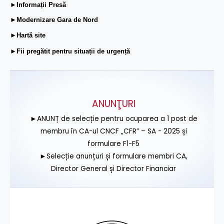
►Informații Presă
►Modernizare Gara de Nord
►Hartă site
►Fii pregătit pentru situații de urgență
ANUNŢURI
►ANUNȚ de selecție pentru ocuparea a 1 post de
membru în CA-ul CNCF „CFR” – SA - 2025 și
formulare F1-F5
►Selecție anunțuri și formulare membri CA,
Director General și Director Financiar