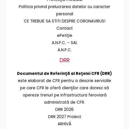
Politica privind prelucrarea datelor cu caracter
personal
CE TREBUIE SA STITI DESPRE CORONAVIRUS!
Contact
ePetiție
A.N.P.C. – SAL
A.N.P.C.
DRR
Documentul de Referinţă al Reţelei CFR (DRR)
este elaborat de CFR pentru a descrie serviciile
pe care CFR le oferă clienţilor care doresc să
opereze trenuri pe infrastructura feroviară
administrată de CFR.
DRR 2026
DRR 2027 Proiect
ARHIVĂ