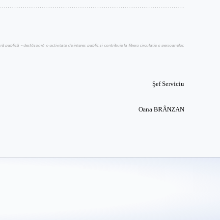
……………………………………………………………………………
publică – desfăşoară o activitate de interes public şi contribuie la libera circulaţie a persoanelor,
Şef Serviciu
Oana BRÂNZAN