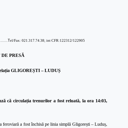
……T
el/Fax: 021.317.74.38; int CFR:122312/122905
 DE PRESĂ
 pe relația GLIGOREȘTI – LUDUȘ
ă circulația trenurilor a fost reluată, la ora 14:03,
a feroviară a fost închisă pe linia simplă Gligorești – Luduș,