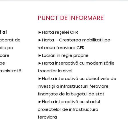
PUNCT DE INFORMARE
 al
►Harta rețelei CFR
aborat de
►Harta – Cresterea mobilitatii pe
iile pe
reteaua feroviara CFR
 care
►Lucrări în regie proprie
 pe
►Harta interactivă cu modernizările
dministrată
trecerilor la nivel
►Harta interactivă cu obiectivele de
investiții a infrastructurii feroviare
finanțate de la bugetul de stat
►Harta interactivă cu stadiul
proiectelor de infrastructură
feroviară