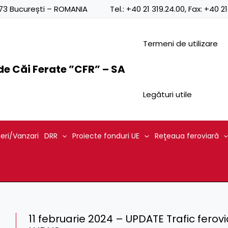
0873 București – ROMANIA
Tel.:
+40 21 319.24.00
, Fax:
+40 21
Termeni de utilizare
e Căi Ferate ”CFR” – SA
Legături utile
ieri/Vanzari
DRR
Proiecte fonduri UE
Reţeaua feroviară
11 februarie 2024 – UPDATE Trafic ferov