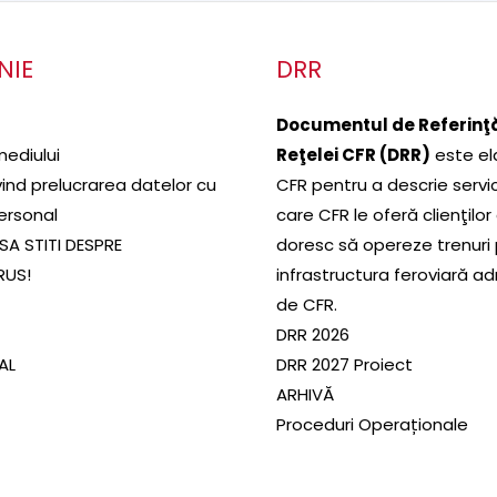
NIE
DRR
Documentul de Referinţă
mediului
Reţelei CFR (DRR)
este el
ivind prelucrarea datelor cu
CFR pentru a descrie servic
ersonal
care CFR le oferă clienţilor
SA STITI DESPRE
doresc să opereze trenuri
RUS!
infrastructura feroviară a
de CFR.
DRR 2026
SAL
DRR 2027 Proiect
ARHIVĂ
Proceduri Operaționale