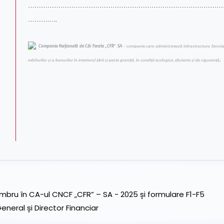
………………………………………………………………………………
…………..
Compania Naţională de Căi Ferate „CFR” SA
– companie care administrează infrastructura feroviară 
mărfurilor şi a bunurilor în interiorul ţării şi peste graniţă, în condiţii ecologice, eficiente şi de siguranţă
.
ru în CA-ul CNCF „CFR” – SA - 2025 și formulare F1-F5
neral și Director Financiar