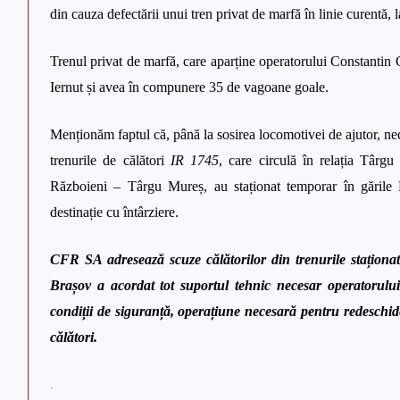
din cauza defectării unui tren privat de marfă în linie curentă
Trenul privat de marfă, care aparține operatorului Constantin 
Iernut și avea în compunere 35 de vagoane goale.
Menționăm faptul că, până la sosirea locomotivei de ajutor, nec
trenurile de călători
IR 1745
, care circulă în relația Târ
Războieni – Târgu Mureș, au staționat temporar în gările 
destinație cu întârziere.
CFR SA adresează scuze călătorilor din trenurile staționa
Brașov a acordat tot suportul tehnic necesar operatorului
condiții de siguranță, operațiune necesară pentru redeschider
călători.
.