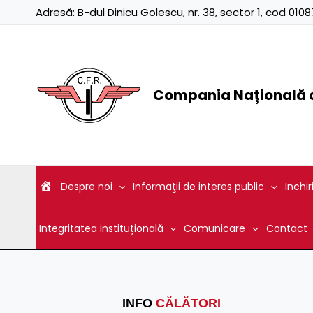
Skip
Adresă:
B-dul Dinicu Golescu, nr. 38, sector 1, cod 01
to
content
Compania Națională d
Despre noi
Informaţii de interes public
Inchir
Integritatea instituțională
Comunicare
Contact
INFO
CĂLĂTORI