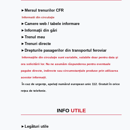
►Mersul trenurilor CFR
Informatii din circulaţie
►Camere web / tabele informare
►Informaţii din gări
►Trenul meu
►Trenuri directe
►Drepturile pasagerilor din transportul feroviar
Informaţiile din circulaţie sunt variabile, valabile doar pentru data şi
ora solicitării lor.
Nu ne asumăm răspunderea pentru eventuale
pagube directe, indirecte sau circumstanțiale produse prin utilizarea
acestor informații.
În caz de urgenţe, apelaţi numărul european unic 112. Gratuit în orice
reţea de telefonie.
INFO
UTILE
►Legături utile