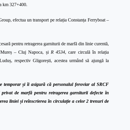
, la km 327+400.
Group, efectua un transport pe relația Constanța Ferryboat –
esară pentru retragerea garniturii de marfă din linie curentă,
gu Mureș – Cluj Napoca, și
R 4534
, care circulă în relația
Luduș, respectiv Gligorești, acestea urmând să ajungă la
te temporar și îi asigură că personalul feroviar al SRCF
 privat de marfă pentru retragerea garniturii defecte în
ea liniei și reînscrierea în circulație a celor 2 trenuri de