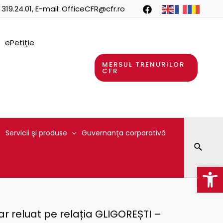
 319.24.01
, E-mail:
OfficeCFR@cfr.ro
ePetiţie
MERSUL TRENURILOR
CFR
Servicii şi produse
Guvernanţa corporativă
Searc
Op
iar reluat pe relația GLIGOREȘTI –