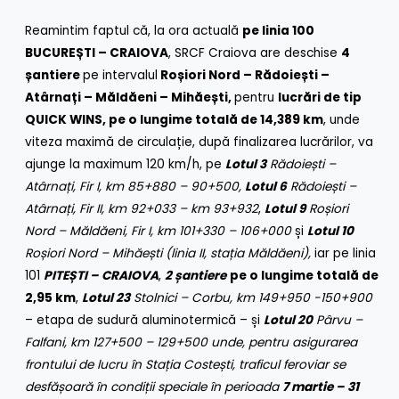
Reamintim faptul că, la ora actuală
pe linia 100
BUCUREȘTI – CRAIOVA
, SRCF Craiova are deschise
4
șantiere
pe intervalul
Roșiori Nord – Rădoiești –
Atârnați – Măldăeni – Mihăești,
pentru
lucrări de tip
QUICK WINS, pe o lungime totală de 14,389 km
, unde
viteza maximă de circulație, după finalizarea lucrărilor, va
ajunge la maximum 120 km/h, pe
Lotul 3
Rădoiești –
Atârnați, Fir I, km 85+880 – 90+500,
Lotul 6
Rădoiești –
Atârnați, Fir II, km 92+033 – km 93+932
,
Lotul 9
Roșiori
Nord – Măldăeni
, Fir I,
km 101+330 – 106+000
și
Lotul 10
Roșiori Nord – Mihăești (linia II, stația Măldăeni),
iar
pe linia
101
PITEȘTI – CRAIOVA
,
2 șantiere
pe o lungime totală de
2,95 km
,
Lotul 23
Stolnici – Corbu, km 149+950 -150+900
– etapa de sudură aluminotermică – și
Lotul 20
Pârvu –
Falfani, km 127+500 – 129+500
unde,
pentru asigurarea
frontului de lucru în
Stația Costești, traficul feroviar se
desfășoară în condiții speciale în perioada
7 martie
– 31