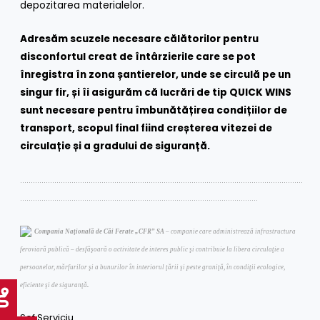
depozitarea materialelor.
Adresăm scuzele necesare călătorilor pentru
disconfortul creat de întârzierile care se pot
înregistra în zona șantierelor, unde se circulă pe un
singur fir, și îi asigurăm că lucrări de tip
QUICK WINS
sunt necesare pentru îmbunătățirea condițiilor de
transport, scopul final fiind creșterea vitezei de
circulație și a gradului de siguranță.
……………………………………………………………………………………………………………………
…………………………………………………………………………………………………
Compania Naţională de Căi Ferate „CFR” SA
– companie care administrează infrastructura
feroviară publică – desfăşoară o activitate de interes public şi contribuie la libera circulaţie a
persoanelor, mărfurilor şi a bunurilor în interiorul ţării şi peste graniţă, în condiţii ecologice,
.
eficiente şi de siguranţă
Şef Serviciu