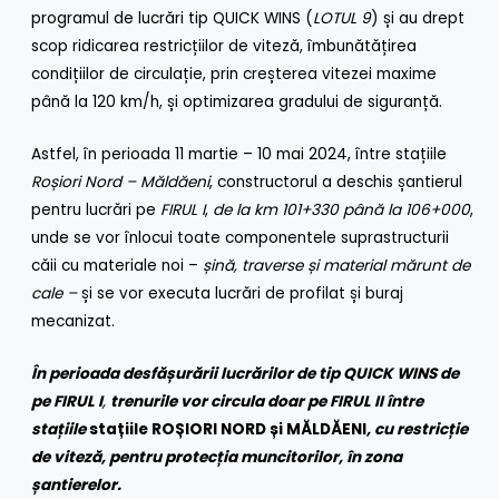
programul de lucrări tip QUICK WINS (
LOTUL 9
) și au drept
scop ridicarea restricțiilor de viteză, îmbunătățirea
condițiilor de circulație, prin creșterea vitezei maxime
până la 120 km/h, și optimizarea gradului de siguranță.
Astfel, în perioada 11 martie – 10 mai 2024, între stațiile
Roșiori Nord – Măldăeni
, constructorul a deschis șantierul
pentru lucrări pe
FIRUL I
,
de la
km 101+330 până la 106+000
,
unde se vor înlocui toate componentele suprastructurii
căii cu materiale noi –
șină, traverse și material mărunt de
cale –
și se vor executa lucrări de profilat și buraj
mecanizat.
În perioada desfășurării lucrărilor
de tip QUICK WINS de
pe FIRUL I
,
trenurile vor circula doar pe FIRUL II
între
stațiile
stațiile ROȘIORI NORD și MĂLDĂENI
, cu restricție
de viteză, pentru protecția muncitorilor, în zona
șantierelor.