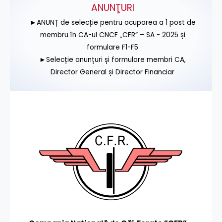
ANUNŢURI
►ANUNȚ de selecție pentru ocuparea a 1 post de
membru în CA-ul CNCF „CFR” – SA - 2025 și
formulare F1-F5
►Selecție anunțuri și formulare membri CA,
Director General și Director Financiar