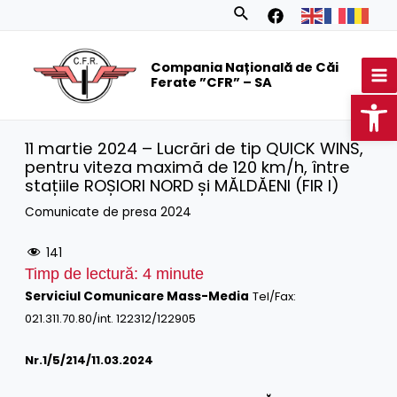
Skip
Search
to
MA
content
Compania Națională de Căi
M
Ferate ”CFR” – SA
Op
11 martie 2024 – Lucrări de tip QUICK WINS,
pentru viteza maximă de 120 km/h, între
stațiile ROȘIORI NORD și MĂLDĂENI (FIR I)
Comunicate de presa 2024
141
Timp de lectură:
4
minute
Serviciul Comunicare Mass-Media
Tel/Fax:
021.311.70.80/int. 122312/122905
Nr.1/
5
/214/11.03.2024