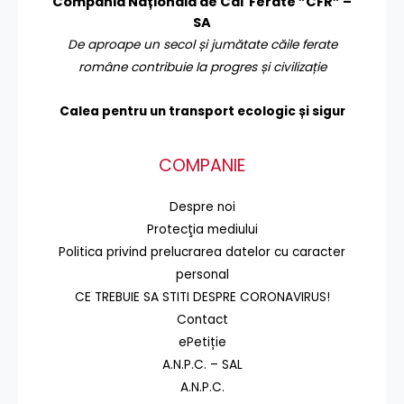
Compania Națională de Căi Ferate ”CFR” –
SA
De aproape un secol și jumătate căile ferate
române contribuie la progres și civilizație
Calea pentru un transport
ecologic și sigur
COMPANIE
Despre noi
Protecţia mediului
Politica privind prelucrarea datelor cu caracter
personal
CE TREBUIE SA STITI DESPRE CORONAVIRUS!
Contact
ePetiție
A.N.P.C. – SAL
A.N.P.C.