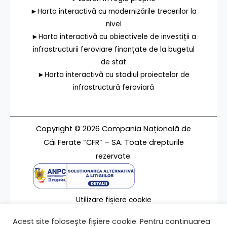
►Harta interactivă cu modernizările trecerilor la
nivel
►Harta interactivă cu obiectivele de investiții a
infrastructurii feroviare finanțate de la bugetul
de stat
►Harta interactivă cu stadiul proiectelor de
infrastructură feroviară
Copyright © 2026 Compania Națională de
Căi Ferate ”CFR” – SA. Toate drepturile
rezervate.
Utilizare fișiere cookie
Termeni de utilizare
Acest site folosește fișiere cookie. Pentru continuarea
Contact