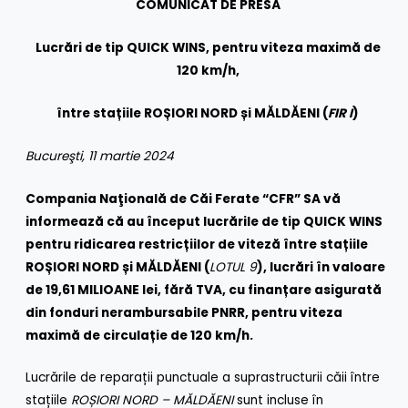
COMUNICAT DE PRESĂ
Lucrări de tip QUICK WINS, pentru viteza maximă de
120 km/h,
între stațiile ROȘIORI NORD și MĂLDĂENI (
FIR I
)
Bucureşti, 11 martie 2024
Compania Naţională de Căi Ferate “CFR” SA vă
informează că au început lucrările de tip QUICK WINS
pentru ridicarea restricțiilor de viteză între stațiile
ROȘIORI NORD și MĂLDĂENI (
LOTUL 9
), lucrări în valoare
de 19,61 MILIOANE lei, fără TVA, cu finanțare asigurată
din fonduri nerambursabile PNRR, pentru viteza
maximă de circulație de 120 km/h.
Lucrările de reparații punctuale a suprastructurii căii între
stațiile
ROȘIORI NORD – MĂLDĂENI
sunt incluse în