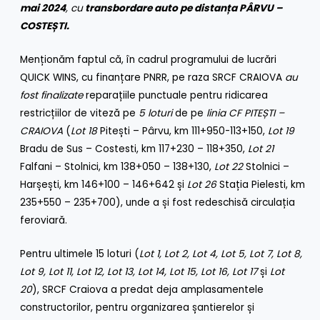
mai 2024
,
cu
transbordare auto pe distanța PÂRVU –
COSTEȘTI.
Menționăm faptul că, în cadrul programului de lucrări
QUICK WINS, cu finanțare PNRR, pe raza SRCF CRAIOVA
au
fost finalizate
reparațiile punctuale pentru ridicarea
restricțiilor de viteză pe
5 loturi
de pe
linia CF PITEȘTI –
CRAIOVA
(
Lot 18
Pitești – Pârvu, km 111+950-113+150,
Lot 19
Bradu de Sus – Costesti, km 117+230 – 118+350,
Lot 21
Falfani – Stolnici, km 138+050 – 138+130,
Lot 22
Stolnici –
Harșești, km 146+100 – 146+642 și
Lot 26
Stația Pielesti, km
235+550 – 235+700), unde a și fost redeschisă circulația
feroviară.
Pentru ultimele 15 loturi (
Lot 1, Lot 2, Lot 4, Lot 5, Lot 7, Lot 8,
Lot 9, Lot 11, Lot 12, Lot 13, Lot 14, Lot 15, Lot 16, Lot 17
și
Lot
20
), SRCF Craiova a predat deja amplasamentele
constructorilor, pentru organizarea șantierelor și