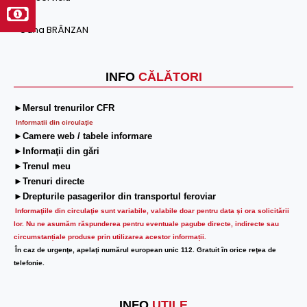
Oana BRÂNZAN
INFO
CĂLĂTORI
►Mersul trenurilor CFR
Informatii din circulaţie
►Camere web / tabele informare
►Informaţii din gări
►Trenul meu
►Trenuri directe
►Drepturile pasagerilor din transportul feroviar
Informaţiile din circulaţie sunt variabile, valabile doar pentru data şi ora solicitării
lor.
Nu ne asumăm răspunderea pentru eventuale pagube directe, indirecte sau
circumstanțiale produse prin utilizarea acestor informații.
În caz de urgenţe, apelaţi numărul european unic 112. Gratuit în orice reţea de
telefonie.
INFO
UTILE