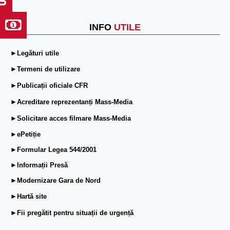
INFO
UTILE
►Legături utile
►Termeni de utilizare
►Publicații oficiale CFR
►Acreditare reprezentanți Mass-Media
►Solicitare acces filmare Mass-Media
►ePetiție
►Formular Legea 544/2001
►Informații Presă
►Modernizare Gara de Nord
►Hartă site
►Fii pregătit pentru situații de urgență