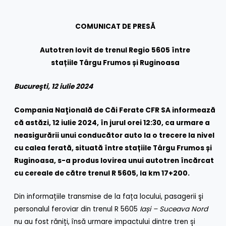
COMUNICAT DE PRESĂ
Autotren lovit de trenul Regio 5605 între
stațiile Târgu Frumos și Ruginoasa
Bucureşti, 12 iulie 2024
Compania Naţională de Căi Ferate CFR SA informează
că astăzi, 12 iulie 2024, în jurul orei 12:30, ca urmare a
neasigurării unui conducător auto la o trecere la nivel
cu calea ferată, situată între stațiile Târgu Frumos și
Ruginoasa, s-a produs lovirea unui autotren încărcat
cu cereale de către trenul R 5605, la km 17+200.
Din informațiile transmise de la fața locului, pasagerii şi
personalul feroviar din trenul R 5605
Iași – Suceava Nord
nu au fost răniți, însă urmare impactului dintre tren și