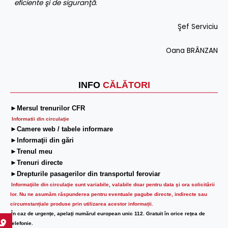
eficiente şi de siguranţă
.
Şef Serviciu
Oana BRÂNZAN
INFO
CĂLĂTORI
►Mersul trenurilor CFR
Informatii din circulaţie
►Camere web / tabele informare
►Informaţii din gări
►Trenul meu
►Trenuri directe
►Drepturile pasagerilor din transportul feroviar
Informaţiile din circulaţie sunt variabile, valabile doar pentru data şi ora solicitării
lor.
Nu ne asumăm răspunderea pentru eventuale pagube directe, indirecte sau
circumstanțiale produse prin utilizarea acestor informații.
În caz de urgenţe, apelaţi numărul european unic 112. Gratuit în orice reţea de
telefonie.