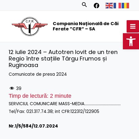
Skip
Search
to
MA
content
Compania Națională de Căi
M
Ferate ”CFR” – SA
Op
12 iulie 2024 – Autotren lovit de un tren
Regio între stațiile Târgu Frumos și
Ruginoasa
Comunicate de presa 2024
39
Timp de lectură:
2
minute
SERVICIUL COMUNICARE MASS-MEDIA…………………………………
Tel/Fax: 021.317.74.38; int CFR:122312/122905
Nr.1/
5/584/12.07.2024