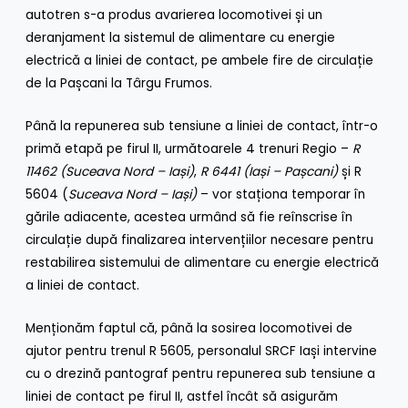
autotren s-a produs avarierea locomotivei și un
deranjament la sistemul de alimentare cu energie
electrică a liniei de contact, pe ambele fire de circulație
de la Pașcani la Târgu Frumos.
Până la repunerea sub tensiune a liniei de contact, într-o
primă etapă pe firul II, următoarele 4 trenuri Regio –
R
11462 (Suceava Nord – Iași)
,
R 6441 (Iași – Pașcani)
și R
5604 (
Suceava Nord – Iași)
– vor staționa temporar în
gările adiacente, acestea urmând să fie reînscrise în
circulație după finalizarea intervențiilor necesare pentru
restabilirea sistemului de alimentare cu energie electrică
a liniei de contact.
Menționăm faptul că, până la sosirea locomotivei de
ajutor pentru trenul R 5605, personalul SRCF Iași intervine
cu o drezină pantograf pentru repunerea sub tensiune a
liniei de contact pe firul II, astfel încât să asigurăm