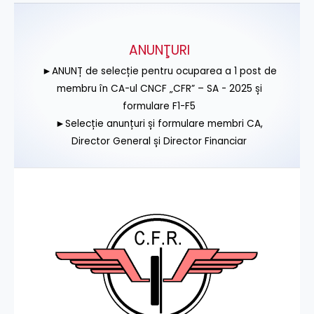
ANUNŢURI
►ANUNȚ de selecție pentru ocuparea a 1 post de
membru în CA-ul CNCF „CFR” – SA - 2025 și
formulare F1-F5
►Selecție anunțuri și formulare membri CA,
Director General și Director Financiar