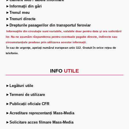
►Camere web / tabele informare
►Informaţii din gări
►Trenul meu
►Trenuri directe
►Drepturile pasagerilor din transportul feroviar
Informaţiile din circulaţie sunt variabile, valabile doar pentru data şi ora solicitării
lor.
Nu ne asumăm răspunderea pentru eventuale pagube directe, indirecte sau
circumstanțiale produse prin utilizarea acestor informații.
În caz de urgenţe, apelaţi numărul european unic 112. Gratuit în orice reţea de
telefonie.
INFO
UTILE
►Legături utile
►Termeni de utilizare
►Publicații oficiale CFR
►Acreditare reprezentanți Mass-Media
►Solicitare acces filmare Mass-Media