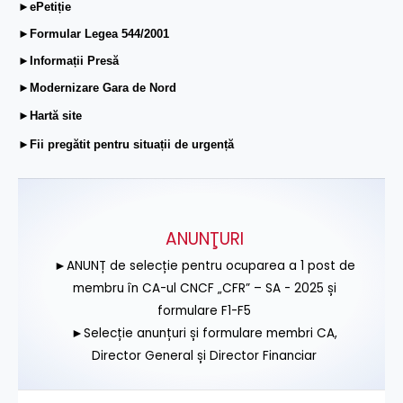
►ePetiție
►Formular Legea 544/2001
►Informații Presă
►Modernizare Gara de Nord
►Hartă site
►Fii pregătit pentru situații de urgență
ANUNŢURI
►ANUNȚ de selecție pentru ocuparea a 1 post de
membru în CA-ul CNCF „CFR” – SA - 2025 și
formulare F1-F5
►Selecție anunțuri și formulare membri CA,
Director General și Director Financiar