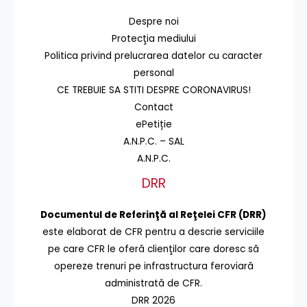
Despre noi
Protecţia mediului
Politica privind prelucrarea datelor cu caracter
personal
CE TREBUIE SA STITI DESPRE CORONAVIRUS!
Contact
ePetiție
A.N.P.C. – SAL
A.N.P.C.
DRR
Documentul de Referinţă al Reţelei CFR (DRR)
este elaborat de CFR pentru a descrie serviciile
pe care CFR le oferă clienţilor care doresc să
opereze trenuri pe infrastructura feroviară
administrată de CFR.
DRR 2026