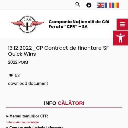
Skip
Search
to
MA
content
Compania Națională de Căi
M
Ferate ”CFR” – SA
Op
13.12.2022_CP Contract de finantare SF
Quick Wins
2022 POIM
63
download document
INFO
CĂLĂTORI
►Mersul trenurilor CFR
Informatii din circulaţie