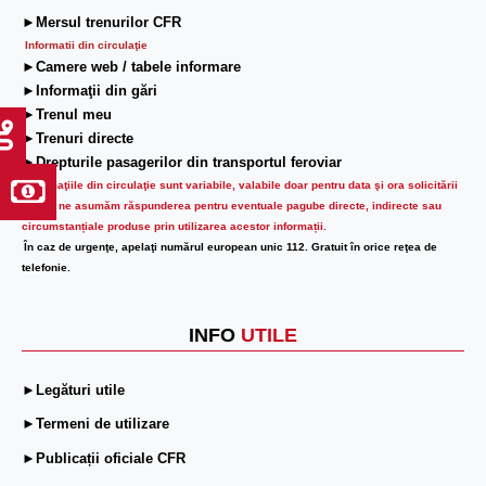
►Mersul trenurilor CFR
Informatii din circulaţie
►Camere web / tabele informare
►Informaţii din gări
►Trenul meu
►Trenuri directe
►Drepturile pasagerilor din transportul feroviar
Informaţiile din circulaţie sunt variabile, valabile doar pentru data şi ora solicitării
lor.
Nu ne asumăm răspunderea pentru eventuale pagube directe, indirecte sau
circumstanțiale produse prin utilizarea acestor informații.
În caz de urgenţe, apelaţi numărul european unic 112. Gratuit în orice reţea de
telefonie.
INFO
UTILE
►Legături utile
►Termeni de utilizare
►Publicații oficiale CFR