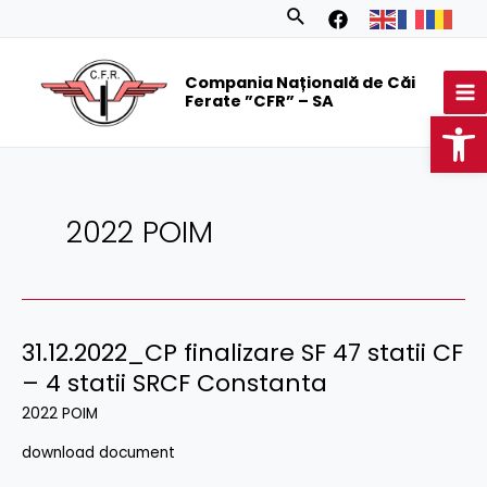
Skip
Posts
Search
to
navigation
MA
content
Compania Națională de Căi
M
Ferate ”CFR” – SA
Op
2022 POIM
31.12.2022_CP finalizare SF 47 statii CF
– 4 statii SRCF Constanta
2022 POIM
download document