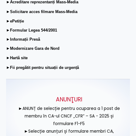
►Acreditare reprezentanți Mass-Media
►Solicitare acces filmare Mass-Media
►ePetiție
►Formular Legea 544/2001
►Informații Presă
►Modernizare Gara de Nord
►Hartă site
►Fii pregătit pentru situații de urgență
ANUNŢURI
►ANUNȚ de selecție pentru ocuparea a 1 post de
membru în CA-ul CNCF „CFR” – SA - 2025 și
formulare F1-F5
►Selecție anunțuri și formulare membri CA,