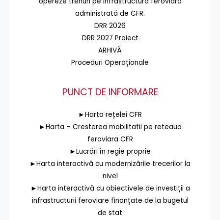
opereze trenuri pe infrastructura feroviară
administrată de CFR.
DRR 2026
DRR 2027 Proiect
ARHIVĂ
Proceduri Operaționale
PUNCT DE INFORMARE
►Harta rețelei CFR
►Harta – Cresterea mobilitatii pe reteaua
feroviara CFR
►Lucrări în regie proprie
►Harta interactivă cu modernizările trecerilor la
nivel
►Harta interactivă cu obiectivele de investiții a
infrastructurii feroviare finanțate de la bugetul
de stat