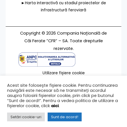
►Harta interactivă cu stadiul proiectelor de
infrastructură feroviară
Copyright © 2026 Compania Națională de
Căi Ferate ”CFR” – SA. Toate drepturile
rezervate.
Utilizare fișiere cookie
Termeni de utilizare
Acest site folosește fișiere cookie. Pentru continuarea
Contact
navigării este necesar să ne transmiteți acordul
asupra folosirii fișierelor cookie, prin click pe butonul
“Sunt de acord!”. Pentru a vedea politica de utilizare a
fișierelor cookie, click
aici
.
Ultima modificare a paginii 07/08/2023
Setări cookie-uri
Sunt de acord!