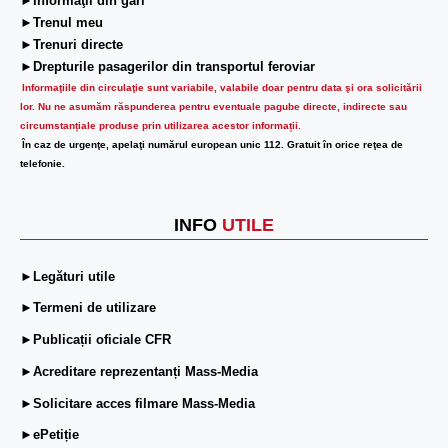
►Informaţii din gări
►Trenul meu
►Trenuri directe
►Drepturile pasagerilor din transportul feroviar
Informaţiile din circulaţie sunt variabile, valabile doar pentru data şi ora solicitării
lor.
Nu ne asumăm răspunderea pentru eventuale pagube directe, indirecte sau
circumstanțiale produse prin utilizarea acestor informații.
În caz de urgenţe, apelaţi numărul european unic 112. Gratuit în orice reţea de
telefonie.
INFO
UTILE
►Legături utile
►Termeni de utilizare
►Publicații oficiale CFR
►Acreditare reprezentanți Mass-Media
►Solicitare acces filmare Mass-Media
►ePetiție