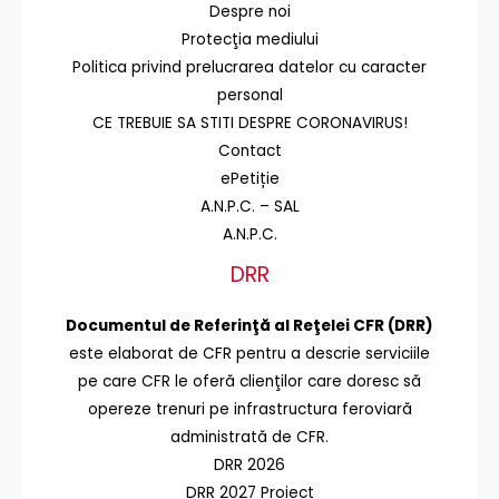
Despre noi
Protecţia mediului
Politica privind prelucrarea datelor cu caracter
personal
CE TREBUIE SA STITI DESPRE CORONAVIRUS!
Contact
ePetiție
A.N.P.C. – SAL
A.N.P.C.
DRR
Documentul de Referinţă al Reţelei CFR (DRR)
este elaborat de CFR pentru a descrie serviciile
pe care CFR le oferă clienţilor care doresc să
opereze trenuri pe infrastructura feroviară
administrată de CFR.
DRR 2026
DRR 2027 Proiect