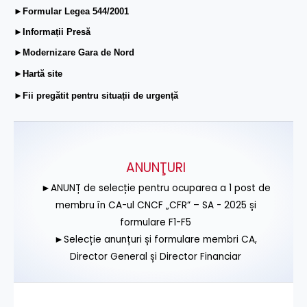
►Formular Legea 544/2001
►Informații Presă
►Modernizare Gara de Nord
►Hartă site
►Fii pregătit pentru situații de urgență
ANUNŢURI
►ANUNȚ de selecție pentru ocuparea a 1 post de
membru în CA-ul CNCF „CFR” – SA - 2025 și
formulare F1-F5
►Selecție anunțuri și formulare membri CA,
Director General și Director Financiar