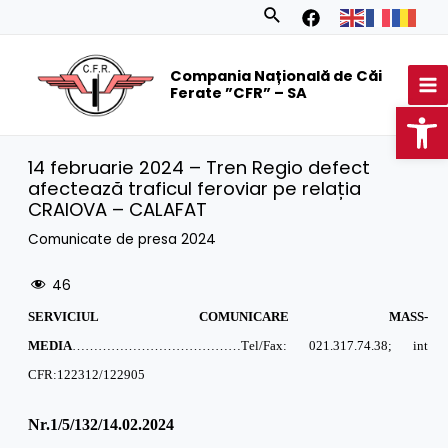
Skip
Search
to
MA
content
Compania Națională de Căi
M
Ferate ”CFR” – SA
Op
14 februarie 2024 – Tren Regio defect
afectează traficul feroviar pe relația
CRAIOVA – CALAFAT
Comunicate de presa 2024
46
SERVICIUL COMUNICARE MASS-
MEDIA
…………………………………T
el/Fax: 021.317.74.38; int
CFR:122312/122905
Nr.1/
5
/132/14.02.2024