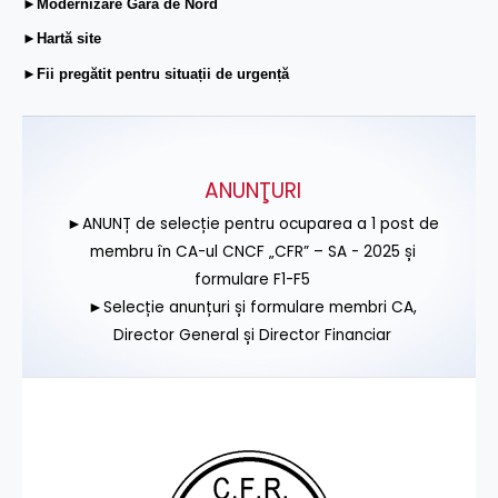
►Modernizare Gara de Nord
►Hartă site
►Fii pregătit pentru situații de urgență
ANUNŢURI
►ANUNȚ de selecție pentru ocuparea a 1 post de
membru în CA-ul CNCF „CFR” – SA - 2025 și
formulare F1-F5
►Selecție anunțuri și formulare membri CA,
Director General și Director Financiar