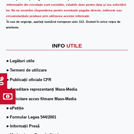
Informaţiile din circulaţie sunt variabile, valabile doar pentru data şi ora solicitării
lor.
Nu ne asumăm răspunderea pentru eventuale pagube directe, indirecte sau
circumstanțiale produse prin utilizarea acestor informații.
În caz de urgenţe, apelaţi numărul european unic 112. Gratuit în orice reţea de
telefonie.
INFO
UTILE
►Legături utile
►Termeni de utilizare
►Publicații oficiale CFR
►Acreditare reprezentanți Mass-Media
►Solicitare acces filmare Mass-Media
►ePetiție
►Formular Legea 544/2001
►Informații Presă