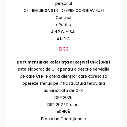
personal
CE TREBUIE SA STITI DESPRE CORONAVIRUS!
Contact
ePetiție
A.N.P.C. – SAL
A.N.P.C.
DRR
Documentul de Referinţă al Reţelei CFR (DRR)
este elaborat de CFR pentru a descrie serviciile
pe care CFR le oferă clienţilor care doresc să
opereze trenuri pe infrastructura feroviară
administrată de CFR.
DRR 2026
DRR 2027 Proiect
ARHIVĂ
Proceduri Operaționale