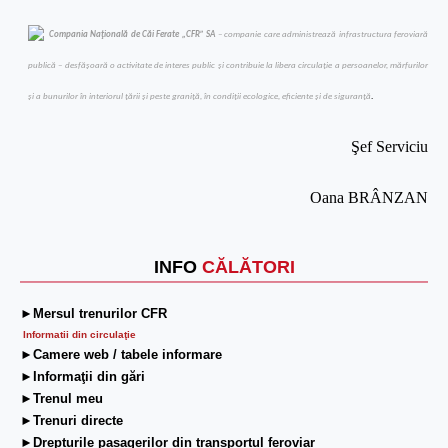
Compania Naţională de Căi Ferate „CFR” SA
– companie care administrează infrastructura feroviară
publică – desfăşoară o activitate de interes public şi contribuie la libera circulaţie a persoanelor, mărfurilor
şi a bunurilor în interiorul ţării şi peste graniţă, în condiţii ecologice, eficiente şi de siguranţă
.
Şef Serviciu
Oana BRÂNZAN
INFO
CĂLĂTORI
►Mersul trenurilor CFR
Informatii din circulaţie
►Camere web / tabele informare
►Informaţii din gări
►Trenul meu
►Trenuri directe
►Drepturile pasagerilor din transportul feroviar