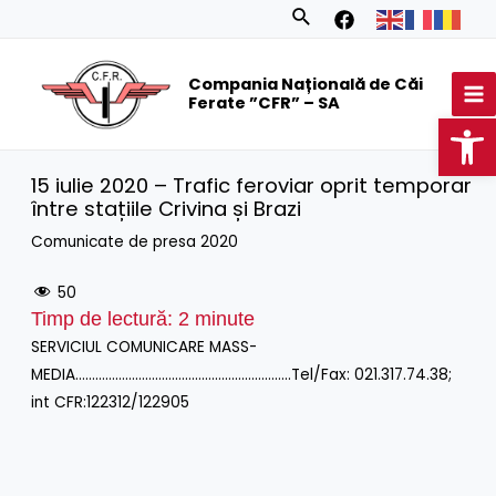
Skip
Search
to
MA
content
Compania Națională de Căi
M
Ferate ”CFR” – SA
Op
15 iulie 2020 – Trafic feroviar oprit temporar
între stațiile Crivina și Brazi
Comunicate de presa 2020
50
Timp de lectură:
2
minute
SERVICIUL COMUNICARE MASS-
MEDIA………………………………………………………..Tel/Fax: 021.317.74.38;
int CFR:122312/122905