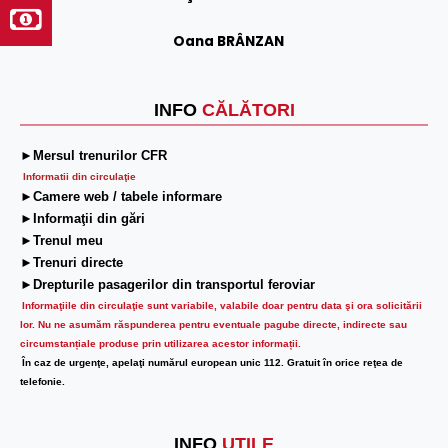
Oana BRÂNZAN
INFO
CĂLĂTORI
►Mersul trenurilor CFR
Informatii din circulaţie
►Camere web / tabele informare
►Informaţii din gări
►Trenul meu
►Trenuri directe
►Drepturile pasagerilor din transportul feroviar
Informaţiile din circulaţie sunt variabile, valabile doar pentru data şi ora solicitării
lor.
Nu ne asumăm răspunderea pentru eventuale pagube directe, indirecte sau
circumstanțiale produse prin utilizarea acestor informații.
În caz de urgenţe, apelaţi numărul european unic 112. Gratuit în orice reţea de
telefonie.
INFO
UTILE