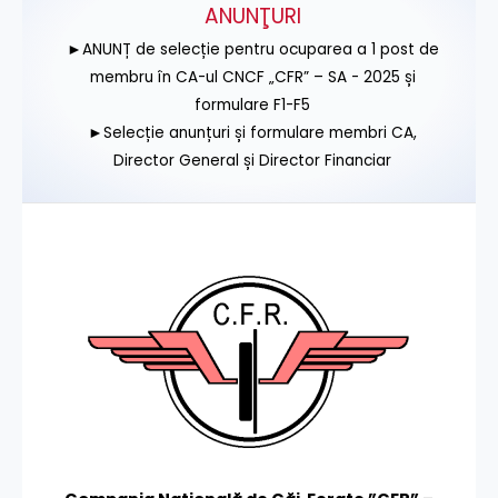
ANUNŢURI
►ANUNȚ de selecție pentru ocuparea a 1 post de
membru în CA-ul CNCF „CFR” – SA - 2025 și
formulare F1-F5
►Selecție anunțuri și formulare membri CA,
Director General și Director Financiar