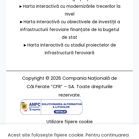
►Harta interactivă cu modernizările trecerilor la
nivel
►Harta interactivă cu obiectivele de investiții a
infrastructurii feroviare finanțate de la bugetul
de stat
►Harta interactivă cu stadiul proiectelor de
infrastructură feroviară
Copyright © 2026 Compania Națională de
Căi Ferate ”CFR” – SA. Toate drepturile
rezervate.
Utilizare fișiere cookie
Termeni de utilizare
Acest site folosește fișiere cookie. Pentru continuarea
Contact