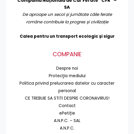
Compania Națională de Căi Ferate ”CFR” –
SA
De aproape un secol și jumătate căile ferate
române contribuie la progres și civilizație
Calea pentru un transport
ecologic și sigur
COMPANIE
Despre noi
Protecţia mediului
Politica privind prelucrarea datelor cu caracter
personal
CE TREBUIE SA STITI DESPRE CORONAVIRUS!
Contact
ePetiție
A.N.P.C. – SAL
A.N.P.C.