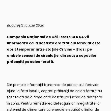
Bucure
ş
ti, 15 iulie 2020
Compania Naţională de Căi Ferate CFR SA vă
informează că la această oră traficul feroviar este
oprit temporar între stațiile Crivina – Brazi, pe
ambele sensuri de circulație, din cauza copacilor
prăbușiți pe calea ferată.
Din primele informații transmise de personalul feroviar
ajuns la fața locului, copacii prăbușiți pe calea ferată au
fost tăiați de o firmă care desfășura lucrări de defrișare
în zonă. Pentru remedierea defecțiunilor înregistrate la
sistemul de alimentare cu energie electrică a liniilor de