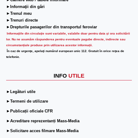
►Camere web / tabele informare
►Informaţii din gări
►Trenul meu
►Trenuri directe
►Drepturile pasagerilor din transportul feroviar
Informaţiile din circulaţie sunt variabile, valabile doar pentru data şi ora solicitării
lor.
Nu ne asumăm răspunderea pentru eventuale pagube directe, indirecte sau
circumstanțiale produse prin utilizarea acestor informații.
În caz de urgenţe, apelaţi numărul european unic 112. Gratuit în orice reţea de
telefonie.
INFO
UTILE
►Legături utile
►Termeni de utilizare
►Publicații oficiale CFR
►Acreditare reprezentanți Mass-Media
►Solicitare acces filmare Mass-Media