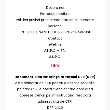
Despre noi
Protecţia mediului
Politica privind prelucrarea datelor cu caracter
personal
CE TREBUIE SA STITI DESPRE CORONAVIRUS!
Contact
ePetiție
A.N.P.C. – SAL
A.N.P.C.
DRR
Documentul de Referinţă al Reţelei CFR (DRR)
este elaborat de CFR pentru a descrie serviciile
pe care CFR le oferă clienţilor care doresc să
opereze trenuri pe infrastructura feroviară
administrată de CFR.
DRR 2026