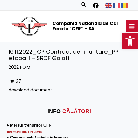
Skip
Search
to
MA
content
Compania Națională de Căi
M
Ferate ”CFR” – SA
Op
16.11.2022_CP Contract de finantare_PPT
etapa II – SRCF Galati
2022 POIM
37
download document
INFO
CĂLĂTORI
►Mersul trenurilor CFR
Informatii din circulaţie