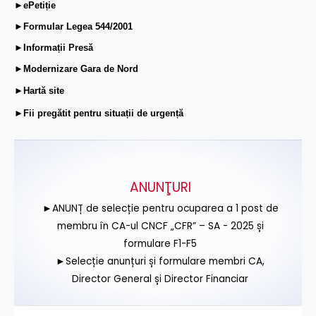
►ePetiție
►Formular Legea 544/2001
►Informații Presă
►Modernizare Gara de Nord
►Hartă site
►Fii pregătit pentru situații de urgență
ANUNŢURI
►ANUNȚ de selecție pentru ocuparea a 1 post de
membru în CA-ul CNCF „CFR” – SA - 2025 și
formulare F1-F5
►Selecție anunțuri și formulare membri CA,
Director General și Director Financiar