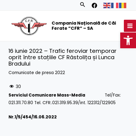
Skip
Search
to
MA
content
Compania Națională de Căi
M
Ferate ”CFR” – SA
Op
16 iunie 2022 – Trafic feroviar temporar
oprit între stațiile CF Răstolița și Lunca
Bradului
Comunicate de presa 2022
30
Serviciul Comunicare Mass-Media
Tel/Fax:
021.311.70.80 Tel. CFR:.021.319.95.39/int. 122312/122905
Nr.1/
5/454/16.06.2022