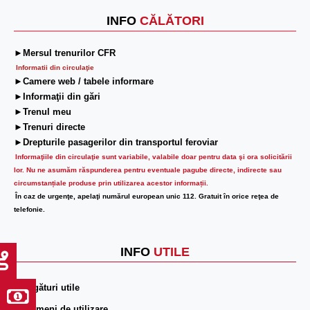
INFO
CĂLĂTORI
►Mersul trenurilor CFR
Informatii din circulaţie
►Camere web / tabele informare
►Informaţii din gări
►Trenul meu
►Trenuri directe
►Drepturile pasagerilor din transportul feroviar
Informaţiile din circulaţie sunt variabile, valabile doar pentru data şi ora solicitării
lor.
Nu ne asumăm răspunderea pentru eventuale pagube directe, indirecte sau
circumstanțiale produse prin utilizarea acestor informații.
În caz de urgenţe, apelaţi numărul european unic 112. Gratuit în orice reţea de
telefonie.
INFO
UTILE
►Legături utile
►Termeni de utilizare