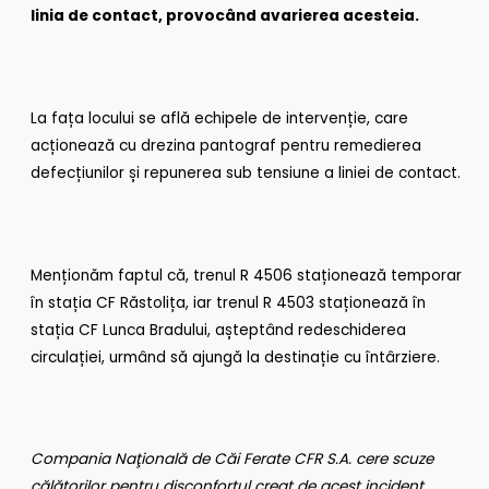
linia de contact, provocând avarierea acesteia.
La fața locului se află echipele de intervenție, care
acționează cu drezina pantograf pentru remedierea
defecțiunilor și repunerea sub tensiune a liniei de contact.
Menționăm faptul că, trenul R 4506 staționează temporar
în stația CF Răstolița, iar trenul R 4503 staționează în
stația CF Lunca Bradului, așteptând redeschiderea
circulației, urmând să ajungă la destinație cu întârziere.
Compania Naţională de Căi Ferate CFR S.A. cere scuze
călătorilor pentru disconfortul creat de acest incident