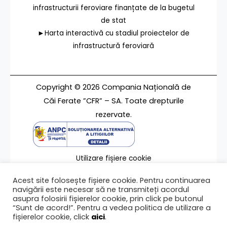
infrastructurii feroviare finanțate de la bugetul
de stat
►Harta interactivă cu stadiul proiectelor de
infrastructură feroviară
Copyright © 2026 Compania Națională de
Căi Ferate ”CFR” – SA. Toate drepturile
rezervate.
Utilizare fișiere cookie
Termeni de utilizare
Acest site folosește fișiere cookie. Pentru continuarea
Contact
navigării este necesar să ne transmiteți acordul
asupra folosirii fișierelor cookie, prin click pe butonul
“Sunt de acord!”. Pentru a vedea politica de utilizare a
fișierelor cookie, click
aici
.
Ultima modificare a paginii 30/06/2023