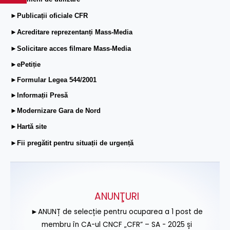
►Publicații oficiale CFR
►Acreditare reprezentanți Mass-Media
►Solicitare acces filmare Mass-Media
►ePetiție
►Formular Legea 544/2001
►Informații Presă
►Modernizare Gara de Nord
►Hartă site
►Fii pregătit pentru situații de urgență
ANUNŢURI
►ANUNȚ de selecție pentru ocuparea a 1 post de
membru în CA-ul CNCF „CFR” – SA - 2025 și