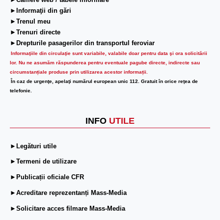
►Camere web / tabele informare
►Informaţii din gări
►Trenul meu
►Trenuri directe
►Drepturile pasagerilor din transportul feroviar
Informaţiile din circulaţie sunt variabile, valabile doar pentru data şi ora solicitării
lor.
Nu ne asumăm răspunderea pentru eventuale pagube directe, indirecte sau
circumstanțiale produse prin utilizarea acestor informații.
În caz de urgenţe, apelaţi numărul european unic 112. Gratuit în orice reţea de
telefonie.
INFO
UTILE
►Legături utile
►Termeni de utilizare
►Publicații oficiale CFR
►Acreditare reprezentanți Mass-Media
►Solicitare acces filmare Mass-Media