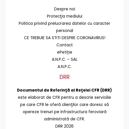
Despre noi
Protecţia mediului
Politica privind prelucrarea datelor cu caracter
personal
CE TREBUIE SA STITI DESPRE CORONAVIRUS!
Contact
ePetiție
A.N.P.C. – SAL
A.N.P.C.
DRR
Documentul de Referinţă al Reţelei CFR (DRR)
este elaborat de CFR pentru a descrie serviciile
pe care CFR le oferă clienţilor care doresc să
opereze trenuri pe infrastructura feroviară
administrată de CFR.
DRR 2026