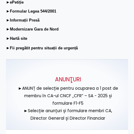
►ePetiție
►Formular Legea 544/2001
►Informații Presă
►Modernizare Gara de Nord
►Hartă site
►Fii pregătit pentru situații de urgență
ANUNŢURI
►ANUNȚ de selecție pentru ocuparea a 1 post de
membru în CA-ul CNCF „CFR” – SA - 2025 și
formulare F1-F5
►Selecție anunțuri și formulare membri CA,
Director General și Director Financiar