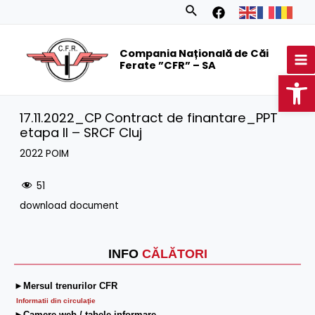
Skip
Search
to
MA
content
Compania Națională de Căi
M
Ferate ”CFR” – SA
Op
17.11.2022_CP Contract de finantare_PPT
etapa II – SRCF Cluj
2022 POIM
51
download document
INFO
CĂLĂTORI
►Mersul trenurilor CFR
Informatii din circulaţie