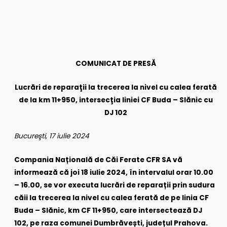
COMUNICAT DE PRESĂ
Lucrări de reparaţii la trecerea la nivel cu calea ferată
de la km 11+950, intersecţia liniei CF Buda – Slănic cu
DJ 102
Bucureşti, 17 iulie 2024
Compania Națională de Căi Ferate CFR SA vă
informează că
joi 18 iulie 2024
, în intervalul orar 10.00
– 16.00, se vor executa lucrări de reparații prin sudura
căii la trecerea la nivel cu calea ferată de pe linia CF
Buda – Slănic, km CF 11+950, care intersectează DJ
102, pe raza comunei Dumbrăvești, județul Prahova.