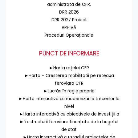
administrată de CFR.
DRR 2026
DRR 2027 Proiect
ARHIVĂ
Proceduri Operaționale
PUNCT DE INFORMARE
►Harta rețelei CFR
►Harta – Cresterea mobilitatii pe reteaua
feroviara CFR
►Lucrări în regie proprie
►Harta interactivă cu modernizările trecerilor la
nivel
►Harta interactivă cu obiectivele de investiții a
infrastructurii feroviare finanțate de la bugetul
de stat
►Harta interactivă cu stadiul proiectelor de