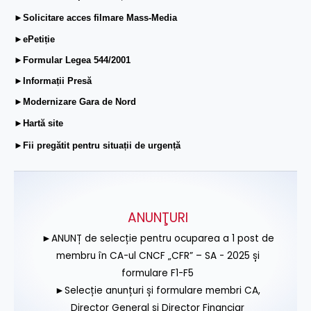
►Solicitare acces filmare Mass-Media
►ePetiție
►Formular Legea 544/2001
►Informații Presă
►Modernizare Gara de Nord
►Hartă site
►Fii pregătit pentru situații de urgență
ANUNŢURI
►ANUNȚ de selecție pentru ocuparea a 1 post de
membru în CA-ul CNCF „CFR” – SA - 2025 și
formulare F1-F5
►Selecție anunțuri și formulare membri CA,
Director General și Director Financiar