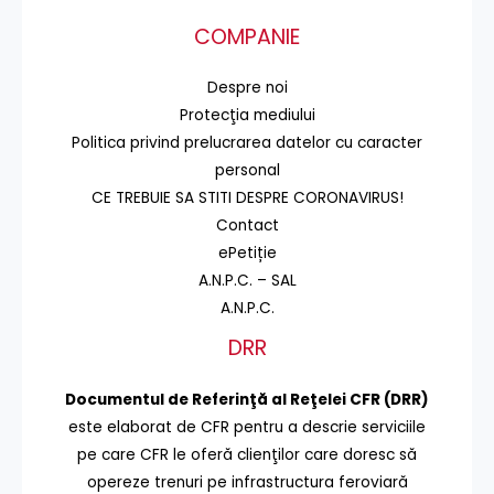
COMPANIE
Despre noi
Protecţia mediului
Politica privind prelucrarea datelor cu caracter
personal
CE TREBUIE SA STITI DESPRE CORONAVIRUS!
Contact
ePetiție
A.N.P.C. – SAL
A.N.P.C.
DRR
Documentul de Referinţă al Reţelei CFR (DRR)
este elaborat de CFR pentru a descrie serviciile
pe care CFR le oferă clienţilor care doresc să
opereze trenuri pe infrastructura feroviară