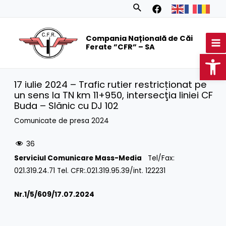
Skip
Search
to
MA
content
Compania Națională de Căi
M
Ferate ”CFR” – SA
Op
17 iulie 2024 – Trafic rutier restricționat pe
un sens la TN km 11+950, intersecţia liniei CF
Buda – Slănic cu DJ 102
Comunicate de presa 2024
36
Serviciul Comunicare Mass-Media
Tel/Fax:
021.319.24.71 Tel. CFR:.021.319.95.39/int. 122231
Nr.1/
5/609/17.07.2024