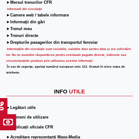
►Mersul trenurilor CFR
Informatii din circulaţie
►Camere web / tabele informare
►Informaţii din gări
►Trenul meu
►Trenuri directe
►Drepturile pasagerilor din transportul feroviar
Informaţiile din circulaţie sunt variabile, valabile doar pentru data şi ora solicitării
lor.
Nu ne asumăm răspunderea pentru eventuale pagube directe, indirecte sau
circumstanțiale produse prin utilizarea acestor informații.
În caz de urgenţe, apelaţi numărul european unic 112. Gratuit în orice reţea de
telefonie.
INFO
UTILE
►Legături utile
►Termeni de utilizare
►Publicații oficiale CFR
►Acreditare reprezentanți Mass-Media