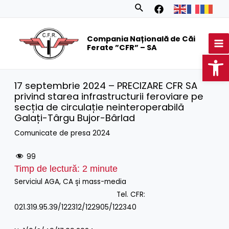
Skip
Search
to
MA
content
Compania Națională de Căi
M
Ferate ”CFR” – SA
Op
17 septembrie 2024 – PRECIZARE CFR SA
privind starea infrastructurii feroviare pe
secția de circulație neinteroperabilă
Galați-Târgu Bujor-Bârlad
Comunicate de presa 2024
99
Timp de lectură:
2
minute
Serviciul AGA, CA și mass-media
Tel. CFR:
021.319.95.39/122312/122905/122340