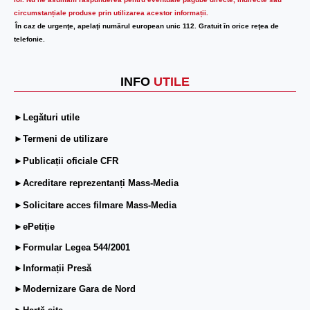
lor.
Nu ne asumăm răspunderea pentru eventuale pagube directe, indirecte sau
circumstanțiale produse prin utilizarea acestor informații.
În caz de urgenţe, apelaţi numărul european unic 112. Gratuit în orice reţea de
telefonie.
INFO
UTILE
►Legături utile
►Termeni de utilizare
►Publicații oficiale CFR
►Acreditare reprezentanți Mass-Media
►Solicitare acces filmare Mass-Media
►ePetiție
►Formular Legea 544/2001
►Informații Presă
►Modernizare Gara de Nord