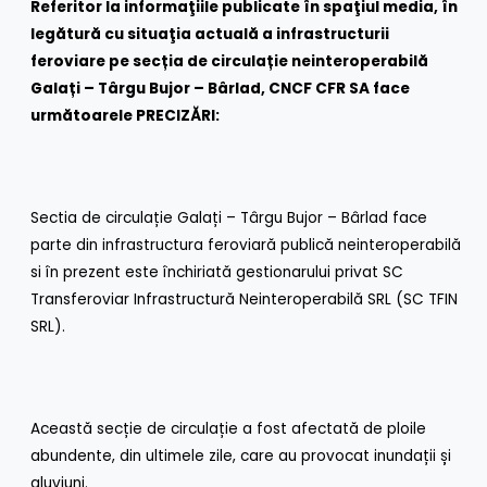
Referitor la informaţiile publicate în spaţiul media, în
legătură cu situaţia actuală a infrastructurii
feroviare pe secția de circulație neinteroperabilă
Galați – Târgu Bujor – Bârlad, CNCF CFR SA face
următoarele PRECIZĂRI:
Sectia de circulație Galați – Târgu Bujor – Bârlad face
parte din infrastructura feroviară publică neinteroperabilă
si în prezent este închiriată gestionarului privat SC
Transferoviar Infrastructură Neinteroperabilă SRL (SC TFIN
SRL).
Această secție de circulație a fost afectată de ploile
abundente, din ultimele zile, care au provocat inundații și
aluviuni.