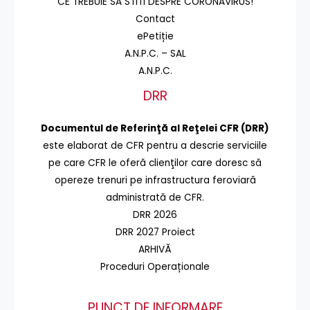
CE TREBUIE SA STITI DESPRE CORONAVIRUS!
Contact
ePetiție
A.N.P.C. – SAL
A.N.P.C.
DRR
Documentul de Referinţă al Reţelei CFR (DRR)
este elaborat de CFR pentru a descrie serviciile
pe care CFR le oferă clienţilor care doresc să
opereze trenuri pe infrastructura feroviară
administrată de CFR.
DRR 2026
DRR 2027 Proiect
ARHIVĂ
Proceduri Operaționale
PUNCT DE INFORMARE