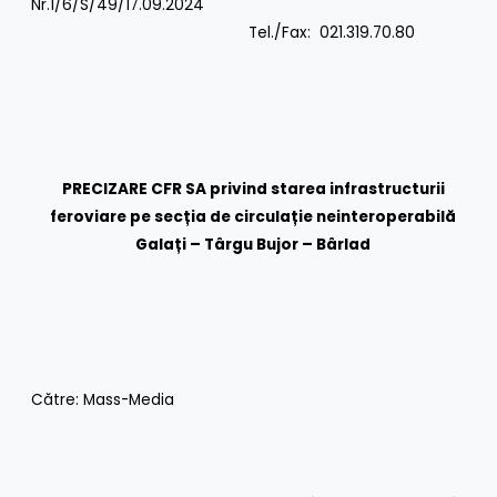
Nr.1/6/S/49/17.09.2024
Tel./Fax: 021.319.70.80
PRECIZARE CFR SA privind starea infrastructurii
feroviare pe secția de circulație neinteroperabilă
Galați – Târgu Bujor – Bârlad
Către: Mass-Media