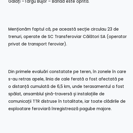
Galați –Târgu Bujor – Bârlad este oprită.
Menționăm faptul că, pe această secție circulau 23 de
trenuri, operate de SC Transferoviar Călători SA (operator
privat de transport feroviar).
Din primele evaluări constatate pe teren, în zonele în care
s-au retras apele, linia de cale ferată a fost afectată pe
o distanță cumulată de 6,5 km, unde terasamentul a fost
spălat, ansamblul șină-traversă și instalațiile de
comunicații TTR distruse în totalitate, iar toate clădirile de
exploatare feroviară înregistrează pagube majore.