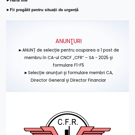
►Hartă site
►Fii pregătit pentru situații de urgență
ANUNŢURI
►ANUNȚ de selecție pentru ocuparea a 1 post de
membru în CA-ul CNCF „CFR” – SA - 2025 și
formulare F1-F5
►Selecție anunțuri și formulare membri CA,
Director General și Director Financiar