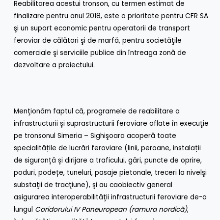
Reabilitarea acestui tronson, cu termen estimat de
finalizare pentru anul 2018, este o prioritate pentru CFR SA
şi un suport economic pentru operatorii de transport
feroviar de călători şi de marfă, pentru societăţile
comerciale şi serviciile publice din întreaga zonă de
dezvoltare a proiectului.
Menţionăm faptul că, programele de reabilitare a
infrastructurii și suprastructurii feroviare aflate în execuţie
pe tronsonul Simeria – Sighişoara acoperă toate
specialitățile de lucrări feroviare (linii, peroane, instalații
de siguranță și dirijare a traficului, gări, puncte de oprire,
poduri, podețe, tuneluri, pasaje pietonale, treceri la nivelşi
substaţii de tracţiune), şi au caobiectiv general
asigurarea interoperabilităţii infrastructurii feroviare de-a
lungul
Coridorului IV Paneuropean (ramura nordică)
,