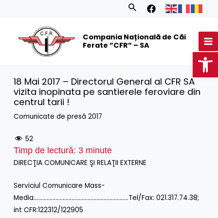
Skip
Search
to
MA
content
Compania Națională de Căi
M
Ferate ”CFR” – SA
Op
18 Mai 2017 – Directorul General al CFR SA
vizita inopinata pe santierele feroviare din
centrul tarii !
Comunicate de presă 2017
52
Timp de lectură:
3
minute
DIRECŢIA COMUNICARE ŞI RELAŢII EXTERNE
Serviciul Comunicare Mass-
Media………………………………………………………..Tel/Fax: 021.317.74.38;
int CFR:122312/122905