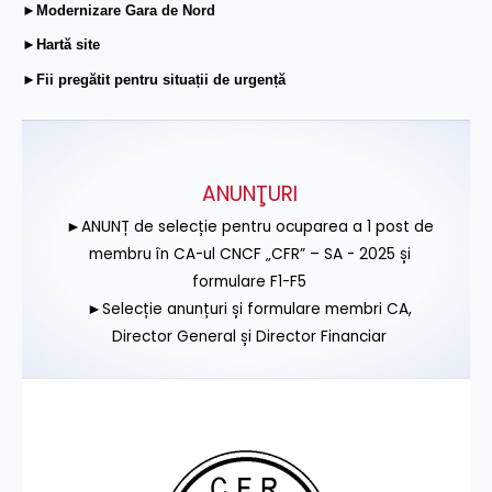
►Modernizare Gara de Nord
►Hartă site
►Fii pregătit pentru situații de urgență
ANUNŢURI
►ANUNȚ de selecție pentru ocuparea a 1 post de
membru în CA-ul CNCF „CFR” – SA - 2025 și
formulare F1-F5
►Selecție anunțuri și formulare membri CA,
Director General și Director Financiar