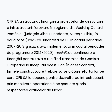
CFR SA a structurat finanţarea proiectelor de dezvoltare
a infrastructurii feroviare în regiunile din Vestul şi Centrul
României (judeţele Alba, Hunedoara, Mureş şi Sibiu) în
două faze (
faza I
co-finanțată de UE în cadrul perioadei
2007-2013 și
faza a II-a
implementată în cadrul perioadei
de programare 2014-2020),
deciziile
de continuare a
finanţării pentru faza a II-a fiind transmise de Comisia
Europeană la începutul acestui an. În acest context,
firmele constructoare trebuie să se alăture eforturilor pe
care CFR SA le depune pentru dezvoltarea infrastructurii,
prin mobilizare operaţională pe şantiere şi prin
respectarea graficelor de lucrări
.