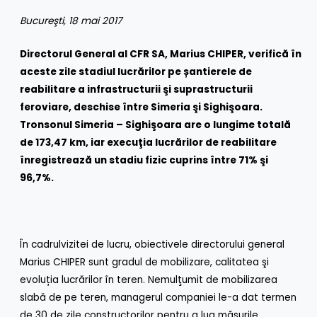
Bucure
ş
ti, 18 mai 2017
Directorul General al CFR SA, Marius CHIPER, verifică în
aceste zile stadiul lucrărilor pe
ș
antierele de
reabilitare a infrastructurii şi suprastructurii
feroviare, deschise între Simeria şi Sighişoara.
Tronsonul Simeria – Sighişoara are o lungime totală
de 173,47 km, iar execuţia lucrărilor de reabilitare
înregistrează un stadiu fizic cuprins între 71% şi
96,7%.
În cadrulvizitei de lucru, obiectivele directorului general
Marius CHIPER sunt gradul de mobilizare, calitatea şi
evoluția lucrărilor în teren. Nemulţumit de mobilizarea
slabă de pe teren, managerul companiei le-a dat termen
de 30 de zile constructorilor pentru a lua măsurile