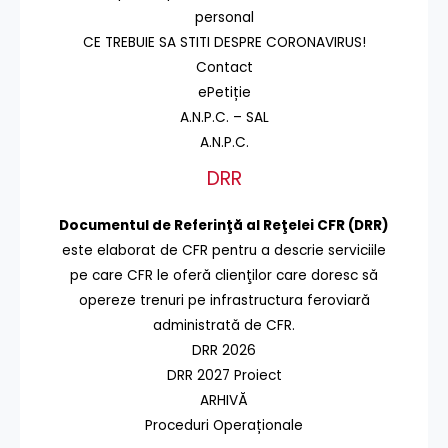
personal
CE TREBUIE SA STITI DESPRE CORONAVIRUS!
Contact
ePetiție
A.N.P.C. – SAL
A.N.P.C.
DRR
Documentul de Referinţă al Reţelei CFR (DRR)
este elaborat de CFR pentru a descrie serviciile
pe care CFR le oferă clienţilor care doresc să
opereze trenuri pe infrastructura feroviară
administrată de CFR.
DRR 2026
DRR 2027 Proiect
ARHIVĂ
Proceduri Operaționale