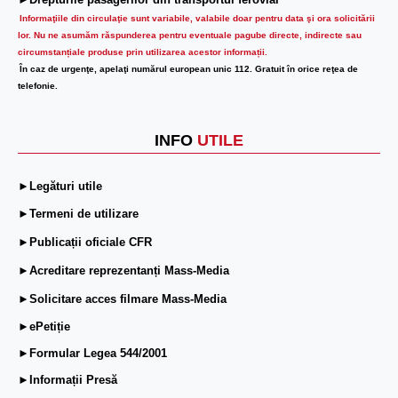
►Drepturile pasagerilor din transportul feroviar
Informaţiile din circulaţie sunt variabile, valabile doar pentru data şi ora solicitării
lor.
Nu ne asumăm răspunderea pentru eventuale pagube directe, indirecte sau
circumstanțiale produse prin utilizarea acestor informații.
În caz de urgenţe, apelaţi numărul european unic 112. Gratuit în orice reţea de
telefonie.
INFO
UTILE
►Legături utile
►Termeni de utilizare
►Publicații oficiale CFR
►Acreditare reprezentanți Mass-Media
►Solicitare acces filmare Mass-Media
►ePetiție
►Formular Legea 544/2001
►Informații Presă