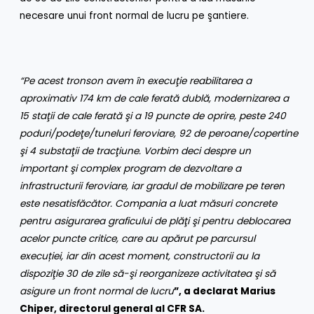
necesare unui front normal de lucru pe şantiere.
“Pe acest tronson avem în execuţie reabilitarea a
aproximativ 174 km de cale ferată dublă
, modernizarea a
15 staţii de cale ferată şi a 19 puncte de oprire, peste 240
poduri/podeţe/tuneluri feroviare, 92 de peroane/copertine
şi 4 substaţii de tracţiune.
Vorbim deci despre un
important şi complex program de dezvoltare a
infrastructurii feroviare, iar gradul de mobilizare pe teren
este nesatisfăcător. Compania a luat
măsuri concrete
pentru asigurarea graficului de plăţi şi pentru deblocarea
acelor puncte critice, care au apărut pe parcursul
execu
ț
iei, iar din acest moment, c
onstructorii au la
dispoziţie 30 de zile să-şi reorganizeze activitatea şi să
asigure un front normal de lucru
”, a declarat Marius
Chiper, directorul general al CFR SA.