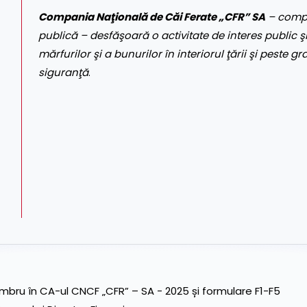
Compania Naţională de Căi Ferate „CFR” SA
– compa
publică – desfăşoară o activitate de interes public şi
mărfurilor şi a bunurilor în interiorul ţării şi peste gr
siguranţă
.
ru în CA-ul CNCF „CFR” – SA - 2025 și formulare F1-F5