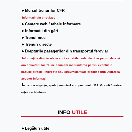
►Mersul trenurilor CFR
Informatii din circulaţie
►Camere web / tabele informare
►Informaţii din gări
►Trenul meu
►Trenuri directe
►Drepturile pasagerilor din transportul feroviar
Informaţiile din circulaţie sunt variabile, valabile doar pentru data şi
ora solicitării lor.
Nu ne asumăm răspunderea pentru eventuale
pagube directe, indirecte sau circumstanțiale produse prin utilizarea
acestor informații.
În caz de urgenţe, apelaţi numărul european unic 112. Gratuit în orice
reţea de telefonie.
INFO
UTILE
►Legături utile