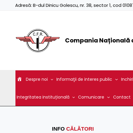
Skip
Adresă:
B-dul Dinicu Golescu, nr. 38, sector 1, cod 01
to
content
Compania Națională d
Despre noi
Informaţii de interes public
Inchir
Integritatea instituțională
Comunicare
Contact
INFO
CĂLĂTORI