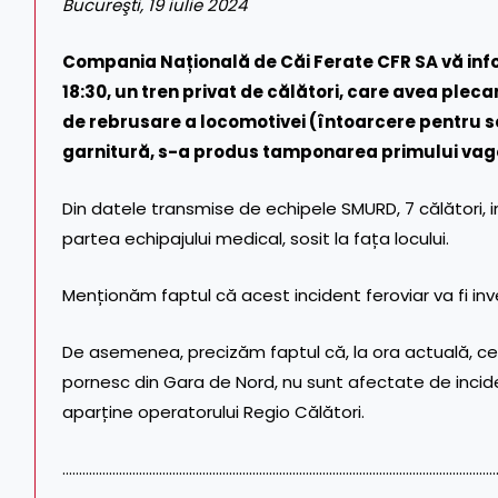
Bucureşti, 19 iulie 2024
Compania Națională de Căi Ferate CFR SA vă info
18:30, un tren privat de călători, care avea plecar
de rebrusare a locomotivei (întoarcere pentru s
garnitură, s-a produs tamponarea primului vagon
Din datele transmise de echipele SMURD, 7 călători, in
partea echipajului medical, sosit la fața locului.
Menționăm faptul că acest incident feroviar va fi inv
De asemenea, precizăm faptul că, la ora actuală, cele
pornesc din Gara de Nord, nu sunt afectate de incide
aparține operatorului Regio Călători.
…………………………………………………………………………………………………………………