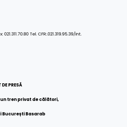
11.70.80 Tel. CFR:.021.319.95.39/int.
 DE PRESĂ
un tren privat de călători,
și București Basarab