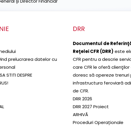
neral și Director Financiar
NIE
DRR
Documentul de Referinţă
mediului
Reţelei CFR (DRR)
este el
ivind prelucrarea datelor cu
CFR pentru a descrie servic
ersonal
care CFR le oferă clienţilor
SA STITI DESPRE
doresc să opereze trenuri
RUS!
infrastructura feroviară a
de CFR.
DRR 2026
SAL
DRR 2027 Proiect
ARHIVĂ
Proceduri Operaționale