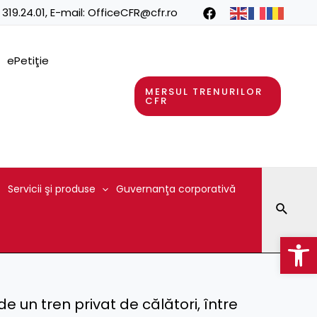
 319.24.01
, E-mail:
OfficeCFR@cfr.ro
ePetiţie
MERSUL TRENURILOR
CFR
Servicii şi produse
Guvernanţa corporativă
Searc
Op
de un tren privat de călători, între