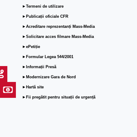
►Termeni de utilizare
►Publicații oficiale CFR
►Acreditare reprezentanți Mass-Media
►Solicitare acces filmare Mass-Media
►ePetiție
►Formular Legea 544/2001
►Informații Presă
►Modernizare Gara de Nord
►Hartă site
►Fii pregătit pentru situații de urgență