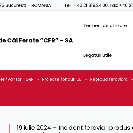
0873 București – ROMANIA
Tel.:
+40 21 319.24.00
, Fax:
+40 21
Termeni de utilizare
e Căi Ferate ”CFR” – SA
Legături utile
ieri/Vanzari
DRR
Proiecte fonduri UE
Reţeaua feroviară
19 iulie 2024 – Incident feroviar produs 