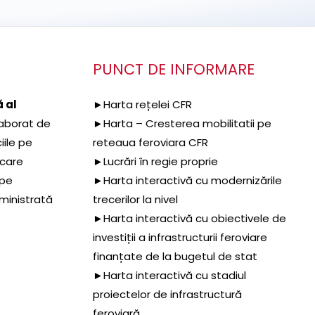
PUNCT DE INFORMARE
 al
►Harta rețelei CFR
aborat de
►Harta – Cresterea mobilitatii pe
iile pe
reteaua feroviara CFR
 care
►Lucrări în regie proprie
 pe
►Harta interactivă cu modernizările
dministrată
trecerilor la nivel
►Harta interactivă cu obiectivele de
investiții a infrastructurii feroviare
finanțate de la bugetul de stat
►Harta interactivă cu stadiul
proiectelor de infrastructură
feroviară