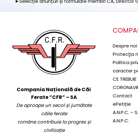
►Selecție anunțuri și formulare membri CA, Director Ge
COMPA
Despre noi
Protecţia 
Politica pr
caracter p
CE TREBUIE 
CORONAVI
Compania Națională de Căi
Contact
Ferate ”CFR” – SA
ePetiție
De aproape un secol și jumătate
A.N.P.C. – 
căile ferate
A.N.P.C.
române contribuie la progres și
civilizație