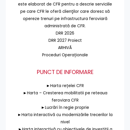
este elaborat de CFR pentru a descrie serviciile
pe care CFR le oferă clienţilor care doresc să
opereze trenuri pe infrastructura feroviară
administrată de CFR.
DRR 2026
DRR 2027 Proiect
ARHIVĂ
Proceduri Operaționale
PUNCT DE INFORMARE
►Harta rețelei CFR
►Harta – Cresterea mobilitatii pe reteaua
feroviara CFR
►Lucrări în regie proprie
►Harta interactivă cu modernizările trecerilor la
nivel
►Harta interactivă cu obiectivele de investiții a