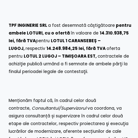
TPF INGINERIE SRL
a fost desemnată câștigătoare
pentru
ambele LOTURI, cu o ofertă
în valoare de
14.310.938,75
lei, fără TVA
pentru
LOTUL 1 CARANSEBEȘ –
LUGOJ,
respectiv
14.248.984,25 lei, fără TVA
oferta
pentru
LOTUL 2 LUGOJ – TIMIȘOARA EST,
contractele de
achiziţie publică urmând a fi semnate de ambele părţi la
finalul perioadei legale de contestaţii.
Menționăm faptul că, în cadrul celor două
contracte,
Consultantul/Supervizorul
va coordona, va
asigura consultanță și supervizare în cadrul celor două
etape ale contractelor, respectiv proiectarea şi execuţia
lucrărilor de modernizare, aferente secțiunilor de cale