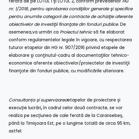
ferată de pe LOTUL 1 și LOTUL 2, conform prevederilor
HG
nr. 1/2018, pentru aprobarea condiţiilor generale şi specifice
pentru anumite categorii de contracte de achiziţie aferente
obiectivelor de investiţii finanţate din fonduri publice.
De
asemenea,va urmări ca
Proiectul tehnic
să fie elaborat
conform regulamentelor legale în vigoare, cu respectarea
tuturor etapelor din HG nr. 907/2016 privind etapele de
elaborare şi conţinutul-cadru al documentaţiilor tehnico-
economice aferente obiectivelor/proiectelor de investiţii
finanţate din fonduri publice, cu modificările ulterioare.
Consultanța și supervizarea
etapelor de proiectare și
execuție lucrări
,
în cadrul celor două contracte, se vor
realiza pe secțiunea de cale ferată de la Caransebeș,
până la Timișoara Est, pe o lungime totală de circa 95 km,
astfel: