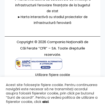
infrastructurii feroviare finanțate de la bugetul
de stat
►Harta interactivă cu stadiul proiectelor de
infrastructură feroviară
Copyright © 2026 Compania Națională de
Căi Ferate ”CFR” – SA. Toate drepturile
rezervate.
Utilizare fișiere cookie
Termeni de utilizare
Acest site folosește fișiere cookie. Pentru continuarea
Contact
navigării este necesar să ne transmiteți acordul
asupra folosirii fișierelor cookie, prin click pe butonul
“Sunt de acord!”. Pentru a vedea politica de utilizare a
fișierelor cookie, click
aici
.
Ultima modificare a paginii 30/06/2023