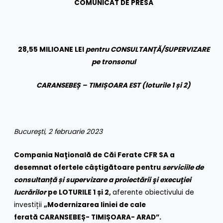
COMUNICAT DE PRESĂ
28,55 MILIOANE LEI
pentru CONSULTANȚĂ/SUPERVIZARE
pe tronsonul
CARANSEBEȘ – TIMIȘOARA EST (loturile 1 și 2)
Bucureşti, 2 februarie 2023
Compania Naţională de Căi Ferate CFR SA a
desemnat ofertele câștigătoare pentru
serviciile de
consultanță și supervizare a proiectării şi execuţiei
lucrărilor
pe LOTURILE 1 și 2,
aferente obiectivului de
investiții
„Modernizarea liniei de cale
ferată
CARANSEBEȘ- TIMIȘOARA- ARAD”.