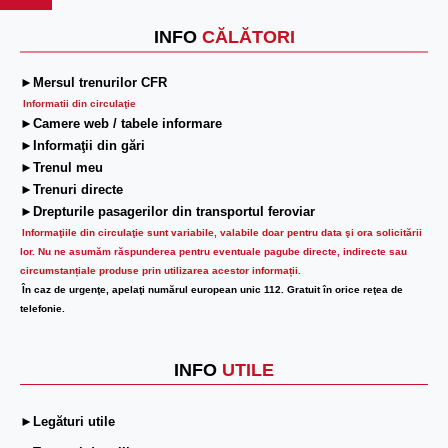
INFO
CĂLĂTORI
►Mersul trenurilor CFR
Informatii din circulaţie
►Camere web / tabele informare
►Informaţii din gări
►Trenul meu
►Trenuri directe
►Drepturile pasagerilor din transportul feroviar
Informaţiile din circulaţie sunt variabile, valabile doar pentru data şi ora solicitării
lor.
Nu ne asumăm răspunderea pentru eventuale pagube directe, indirecte sau
circumstanțiale produse prin utilizarea acestor informații.
În caz de urgenţe, apelaţi numărul european unic 112. Gratuit în orice reţea de
telefonie.
INFO
UTILE
►Legături utile