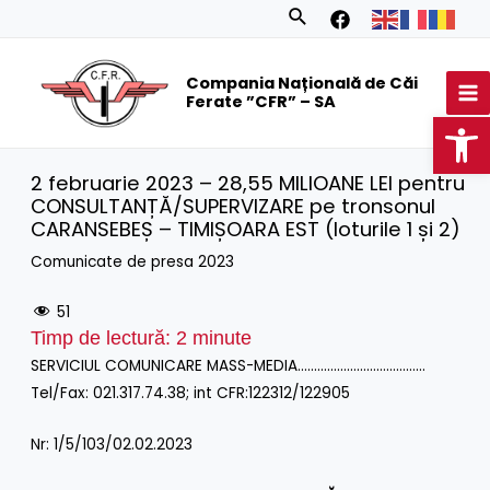
Skip
Search
to
MA
content
Compania Națională de Căi
M
Ferate ”CFR” – SA
Op
2 februarie 2023 – 28,55 MILIOANE LEI pentru
CONSULTANȚĂ/SUPERVIZARE pe tronsonul
CARANSEBEȘ – TIMIȘOARA EST (loturile 1 și 2)
Comunicate de presa 2023
51
Timp de lectură:
2
minute
SERVICIUL COMUNICARE MASS-MEDIA…………………………………
Tel/Fax: 021.317.74.38; int CFR:122312/122905
Nr: 1/5/103/02.02.2023