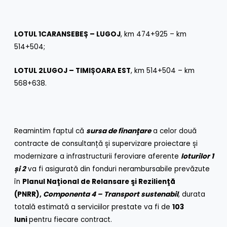
LOTUL 1
CARANSEBEȘ – LUGOJ
, km 474+925 – km
514+504;
LOTUL 2
LUGOJ – TIMIȘOARA EST
, km 514+504 – km
568+638.
Reamintim faptul că
sursa de finanţare
a celor două
contracte de consultanță și supervizare proiectare și
modernizare a infrastructurii feroviare aferente
loturilor 1
și 2
va fi asigurată din fonduri nerambursabile prevăzute
în
Planul Naţional de Relansare şi Rezilienţă
(PNRR),
Componenta 4 – Transport sustenabil
, durata
totală estimată a serviciilor prestate va fi de
103
luni
pentru fiecare contract.