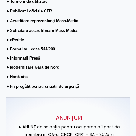
►Termeni de utilizare
►Publicații oficiale CFR
►Acreditare reprezentanți Mass-Media
►Solicitare acces filmare Mass-Media
►ePetiție
►Formular Legea 544/2001
►Informații Presă
►Modernizare Gara de Nord
►Hartă site
►Fii pregătit pentru situații de urgență
ANUNŢURI
►ANUNȚ de selecție pentru ocuparea a 1 post de
membru în CA-ul CNCF „CFR” – SA - 2025 și