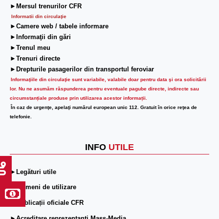
►Mersul trenurilor CFR
Informatii din circulaţie
►Camere web / tabele informare
►Informaţii din gări
►Trenul meu
►Trenuri directe
►Drepturile pasagerilor din transportul feroviar
Informaţiile din circulaţie sunt variabile, valabile doar pentru data şi ora solicitării
lor.
Nu ne asumăm răspunderea pentru eventuale pagube directe, indirecte sau
circumstanțiale produse prin utilizarea acestor informații.
În caz de urgenţe, apelaţi numărul european unic 112. Gratuit în orice reţea de
telefonie.
INFO
UTILE
►Legături utile
►Termeni de utilizare
►Publicații oficiale CFR
►Acreditare reprezentanți Mass-Media