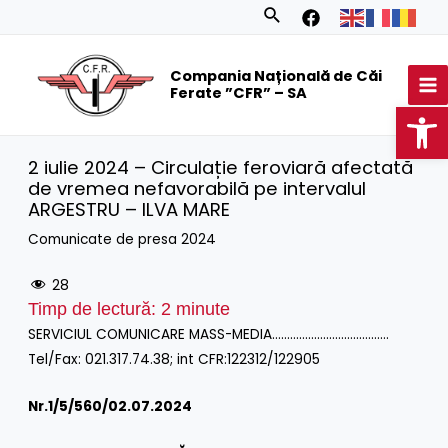
Skip
Search
to
MA
content
Compania Națională de Căi
M
Ferate ”CFR” – SA
Op
2 iulie 2024 – Circulație feroviară afectată
de vremea nefavorabilă pe intervalul
ARGESTRU – ILVA MARE
Comunicate de presa 2024
28
Timp de lectură:
2
minute
SERVICIUL COMUNICARE MASS-MEDIA…………………………………
Tel/Fax: 021.317.74.38; int CFR:122312/122905
Nr.1/
5/560/02.07.2024