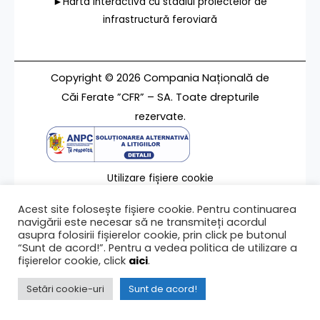
►Harta interactivă cu stadiul proiectelor de
infrastructură feroviară
Copyright © 2026 Compania Națională de
Căi Ferate ”CFR” – SA. Toate drepturile
rezervate.
Utilizare fișiere cookie
Termeni de utilizare
Acest site folosește fișiere cookie. Pentru continuarea
Contact
navigării este necesar să ne transmiteți acordul
asupra folosirii fișierelor cookie, prin click pe butonul
“Sunt de acord!”. Pentru a vedea politica de utilizare a
fișierelor cookie, click
aici
.
Ultima modificare a paginii 02/07/2024
Setări cookie-uri
Sunt de acord!