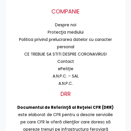
COMPANIE
Despre noi
Protecţia mediului
Politica privind prelucrarea datelor cu caracter
personal
CE TREBUIE SA STITI DESPRE CORONAVIRUS!
Contact
ePetiție
A.N.P.C. – SAL
A.N.P.C.
DRR
Documentul de Referinţă al Reţelei CFR (DRR)
este elaborat de CFR pentru a descrie serviciile
pe care CFR le oferă clienţilor care doresc să
opereze trenuri pe infrastructura feroviară