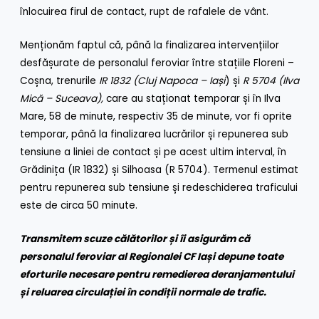
înlocuirea firul de contact, rupt de rafalele de vânt.
Menționăm faptul că, până la finalizarea intervențiilor
desfășurate de personalul feroviar între stațiile Floreni –
Coșna, trenurile
IR 1832 (Cluj Napoca – Iași
) și
R 5704 (Ilva
Mică – Suceava),
care au staționat temporar și în Ilva
Mare, 58 de minute, respectiv 35 de minute, vor fi oprite
temporar, până la finalizarea lucrărilor și repunerea sub
tensiune a liniei de contact și pe acest ultim interval, în
Grădinița (IR 1832) și Silhoasa (R 5704). Termenul estimat
pentru repunerea sub tensiune și redeschiderea traficului
este de circa 50 minute.
Transmitem scuze călătorilor și îi asigurăm că
personalul feroviar al Regionalei CF Iași depune toate
eforturile necesare pentru remedierea deranjamentului
și reluarea circulației în condiții normale de trafic.