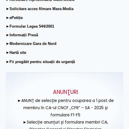
►Solicitare acces filmare Mass-Media
►ePetiție
►Formular Legea 544/2001
►Informații Presă
►Modernizare Gara de Nord
►Hartă site
►Fii pregătit pentru situații de urgență
ANUNŢURI
►ANUNȚ de selecție pentru ocuparea a 1 post de
membru în CA-ul CNCF „CFR” – SA - 2025 și
formulare F1-F5
►Selecție anunțuri și formulare membri CA,