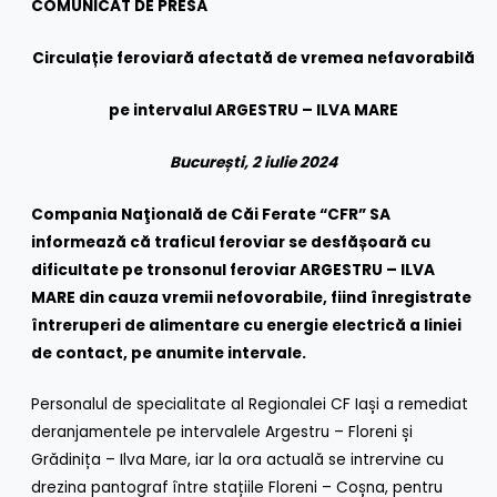
COMUNICAT DE PRESĂ
Circulație feroviară afectată de vremea nefavorabilă
pe intervalul ARGESTRU – ILVA MARE
București, 2 iulie 2024
Compania Naţională de Căi Ferate “CFR” SA
informează că traficul feroviar se desfășoară cu
dificultate pe tronsonul feroviar ARGESTRU – ILVA
MARE din cauza vremii nefovorabile, fiind înregistrate
întreruperi de alimentare cu energie electrică a liniei
de contact, pe anumite intervale.
Personalul de specialitate al Regionalei CF Iași a remediat
deranjamentele pe intervalele Argestru – Floreni și
Grădinița – Ilva Mare, iar la ora actuală se intrervine cu
drezina pantograf între stațiile Floreni – Coșna, pentru